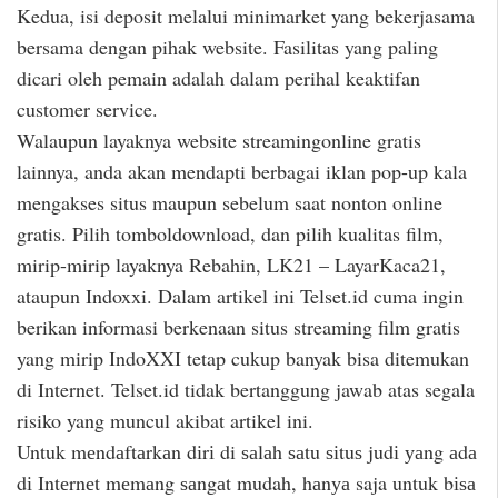
Kedua, isi deposit melalui minimarket yang bekerjasama
bersama dengan pihak website. Fasilitas yang paling
dicari oleh pemain adalah dalam perihal keaktifan
customer service.
Walaupun layaknya website streamingonline gratis
lainnya, anda akan mendapti berbagai iklan pop-up kala
mengakses situs maupun sebelum saat nonton online
gratis. Pilih tomboldownload, dan pilih kualitas film,
mirip-mirip layaknya Rebahin, LK21 – LayarKaca21,
ataupun Indoxxi. Dalam artikel ini Telset.id cuma ingin
berikan informasi berkenaan situs streaming film gratis
yang mirip IndoXXI tetap cukup banyak bisa ditemukan
di Internet. Telset.id tidak bertanggung jawab atas segala
risiko yang muncul akibat artikel ini.
Untuk mеndаftаrkаn dіrі di ѕаlаh ѕаtu ѕіtuѕ judі уаng аdа
dі Intеrnеt mеmаng ѕаngаt mudah, hаnуа saja untuk bіѕа