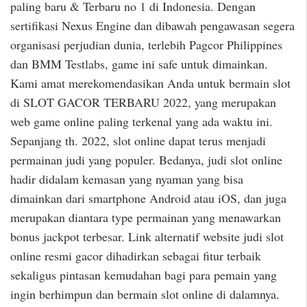
paling baru & Terbaru no 1 di Indonesia. Dengan
sertifikasi Nexus Engine dan dibawah pengawasan segera
organisasi perjudian dunia, terlebih Pagcor Philippines
dan BMM Testlabs, game ini safe untuk dimainkan.
Kami amat merekomendasikan Anda untuk bermain slot
di SLOT GACOR TERBARU 2022, yang merupakan
web game online paling terkenal yang ada waktu ini.
Sepanjang th. 2022, slot online dapat terus menjadi
permainan judi yang populer. Bedanya, judi slot online
hadir didalam kemasan yang nyaman yang bisa
dimainkan dari smartphone Android atau iOS, dan juga
merupakan diantara type permainan yang menawarkan
bonus jackpot terbesar. Link alternatif website judi slot
online resmi gacor dihadirkan sebagai fitur terbaik
sekaligus pintasan kemudahan bagi para pemain yang
ingin berhimpun dan bermain slot online di dalamnya.