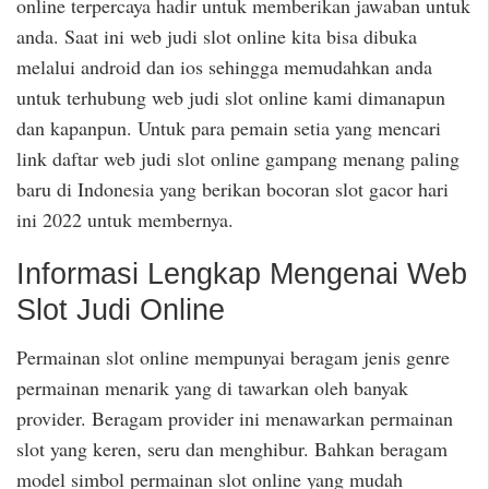
online terpercaya hadir untuk memberikan jawaban untuk
anda. Saat ini web judi slot online kita bisa dibuka
melalui android dan ios sehingga memudahkan anda
untuk terhubung web judi slot online kami dimanapun
dan kapanpun. Untuk para pemain setia yang mencari
link daftar web judi slot online gampang menang paling
baru di Indonesia yang berikan bocoran slot gacor hari
ini 2022 untuk membernya.
Informasi Lengkap Mengenai Web
Slot Judi Online
Permainan slot online mempunyai beragam jenis genre
permainan menarik yang di tawarkan oleh banyak
provider. Beragam provider ini menawarkan permainan
slot yang keren, seru dan menghibur. Bahkan beragam
model simbol permainan slot online yang mudah