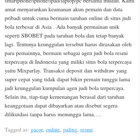
smartphone/iphone/ipad/laptop/pc bersama mudah. Kami
amat menyarankan keamanan akun pemain dan data
pribadi untuk cuma bermain taruhan online di situs judi
bola terbesar di Asia . Ada banyak permainan unik
seperti SBOBET pada taruhan bola dan tetap banyak
lagi. Tentunya keunggulan tersebut harus dirasakan oleh
para pemainnya, bermain sebagai agen judi bola resmi
terpercaya di Indonesia yang miliki situs bola terpercaya
yaitu Mixparlay. Transaksi deposit dan withdraw yang
super cepat yang tidak dapat bikin pemain tunggu lama
jadi keunggulan kumpulan agen judi bola terpercaya.
Selain itu, tiap-tiap kemenangan berasal dari taruhan
keanggotaan dapat dibayarkan atau disebut segera
dilikuidasi tanpa harus menunggu lama.…
Tagged as:
gacor
,
online
,
paling
,
resmi