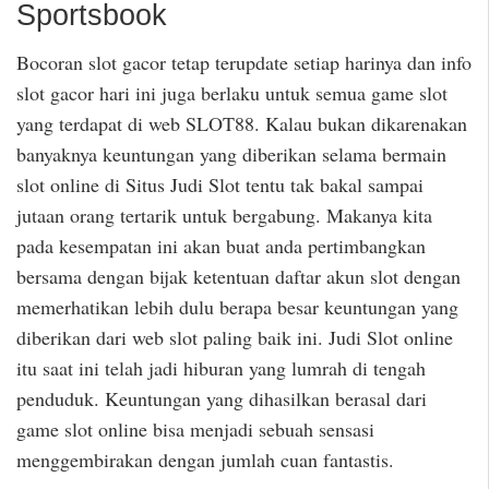
Sportsbook
Bocoran slot gacor tetap terupdate setiap harinya dan info
slot gacor hari ini juga berlaku untuk semua game slot
yang terdapat di web SLOT88. Kalau bukan dikarenakan
banyaknya keuntungan yang diberikan selama bermain
slot online di Situs Judi Slot tentu tak bakal sampai
jutaan orang tertarik untuk bergabung. Makanya kita
pada kesempatan ini akan buat anda pertimbangkan
bersama dengan bijak ketentuan daftar akun slot dengan
memerhatikan lebih dulu berapa besar keuntungan yang
diberikan dari web slot paling baik ini. Judi Slot online
itu saat ini telah jadi hiburan yang lumrah di tengah
penduduk. Keuntungan yang dihasilkan berasal dari
game slot online bisa menjadi sebuah sensasi
menggembirakan dengan jumlah cuan fantastis.