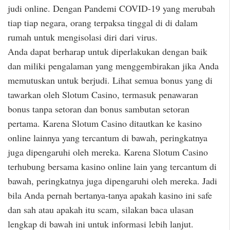
judi online. Dengan Pandemi COVID-19 yang merubah
tiap tiap negara, orang terpaksa tinggal di di dalam
rumah untuk mengisolasi diri dari virus.
Anda dapat berharap untuk diperlakukan dengan baik
dan miliki pengalaman yang menggembirakan jika Anda
memutuskan untuk berjudi. Lihat semua bonus yang di
tawarkan oleh Slotum Casino, termasuk penawaran
bonus tanpa setoran dan bonus sambutan setoran
pertama. Karena Slotum Casino ditautkan ke kasino
online lainnya yang tercantum di bawah, peringkatnya
juga dipengaruhi oleh mereka. Karena Slotum Casino
terhubung bersama kasino online lain yang tercantum di
bawah, peringkatnya juga dipengaruhi oleh mereka. Jadi
bila Anda pernah bertanya-tanya apakah kasino ini safe
dan sah atau apakah itu scam, silakan baca ulasan
lengkap di bawah ini untuk informasi lebih lanjut.