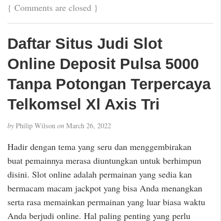
{
Comments are closed
}
Daftar Situs Judi Slot
Online Deposit Pulsa 5000
Tanpa Potongan Terpercaya
Telkomsel Xl Axis Tri
by
Philip Wilson
on
March 26, 2022
Hadir dengan tema yang seru dan menggembirakan
buat pemainnya merasa diuntungkan untuk berhimpun
disini. Slot online adalah permainan yang sedia kan
bermacam macam jackpot yang bisa Anda menangkan
serta rasa memainkan permainan yang luar biasa waktu
Anda berjudi online. Hal paling penting yang perlu