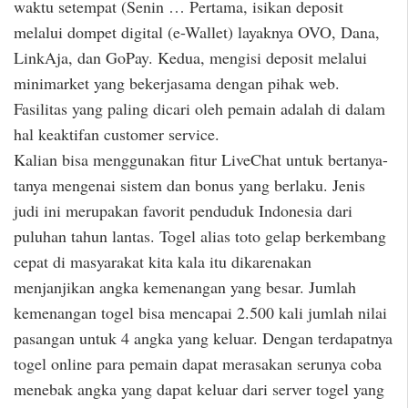
waktu setempat (Senin … Pertama, isikan deposit
melalui dompet digital (e-Wallet) layaknya OVO, Dana,
LinkAja, dan GoPay. Kedua, mengisi deposit melalui
minimarket yang bekerjasama dengan pihak web.
Fasilitas yang paling dicari oleh pemain adalah di dalam
hal keaktifan customer service.
Kalian bisa menggunakan fitur LiveChat untuk bertanya-
tanya mengenai sistem dan bonus yang berlaku. Jenis
judi ini merupakan favorit penduduk Indonesia dari
puluhan tahun lantas. Togel alias toto gelap berkembang
cepat di masyarakat kita kala itu dikarenakan
menjanjikan angka kemenangan yang besar. Jumlah
kemenangan togel bisa mencapai 2.500 kali jumlah nilai
pasangan untuk 4 angka yang keluar. Dengan terdapatnya
togel online para pemain dapat merasakan serunya coba
menebak angka yang dapat keluar dari server togel yang