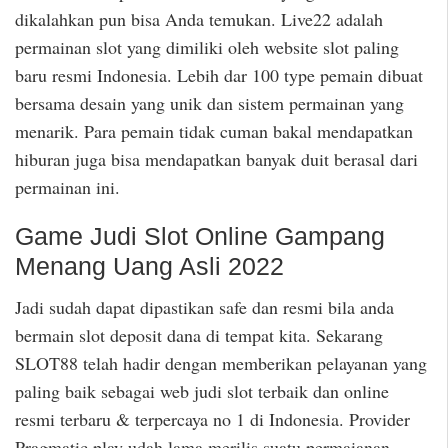
dikalahkan pun bisa Anda temukan. Live22 adalah
permainan slot yang dimiliki oleh website slot paling
baru resmi Indonesia. Lebih dar 100 type pemain dibuat
bersama desain yang unik dan sistem permainan yang
menarik. Para pemain tidak cuman bakal mendapatkan
hiburan juga bisa mendapatkan banyak duit berasal dari
permainan ini.
Game Judi Slot Online Gampang
Menang Uang Asli 2022
Jadi sudah dapat dipastikan safe dan resmi bila anda
bermain slot deposit dana di tempat kita. Sekarang
SLOT88 telah hadir dengan memberikan pelayanan yang
paling baik sebagai web judi slot terbaik dan online
resmi terbaru & terpercaya no 1 di Indonesia. Provider
Pragmatic play udah lama merilis suatu permaianan