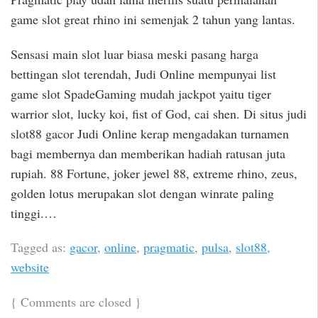
game slot great rhino ini semenjak 2 tahun yang lantas.
Sensasi main slot luar biasa meski pasang harga
bettingan slot terendah, Judi Online mempunyai list
game slot SpadeGaming mudah jackpot yaitu tiger
warrior slot, lucky koi, fist of God, cai shen. Di situs judi
slot88 gacor Judi Online kerap mengadakan turnamen
bagi membernya dan memberikan hadiah ratusan juta
rupiah. 88 Fortune, joker jewel 88, extreme rhino, zeus,
golden lotus merupakan slot dengan winrate paling
tinggi.…
Tagged as:
gacor
,
online
,
pragmatic
,
pulsa
,
slot88
,
website
{
Comments are closed
}