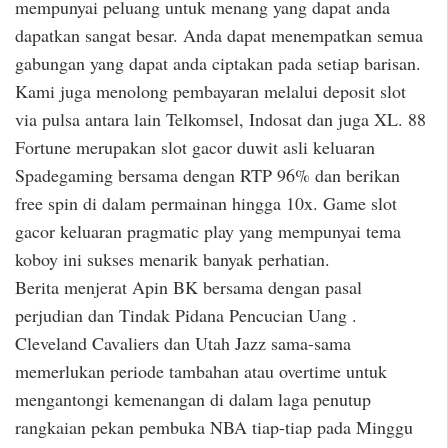
mempunyai peluang untuk menang yang dapat anda
dapatkan sangat besar. Anda dapat menempatkan semua
gabungan yang dapat anda ciptakan pada setiap barisan.
Kami juga menolong pembayaran melalui deposit slot
via pulsa antara lain Telkomsel, Indosat dan juga XL. 88
Fortune merupakan slot gacor duwit asli keluaran
Spadegaming bersama dengan RTP 96% dan berikan
free spin di dalam permainan hingga 10x. Game slot
gacor keluaran pragmatic play yang mempunyai tema
koboy ini sukses menarik banyak perhatian.
Berita menjerat Apin BK bersama dengan pasal
perjudian dan Tindak Pidana Pencucian Uang .
Cleveland Cavaliers dan Utah Jazz sama-sama
memerlukan periode tambahan atau overtime untuk
mengantongi kemenangan di dalam laga penutup
rangkaian pekan pembuka NBA tiap-tiap pada Minggu