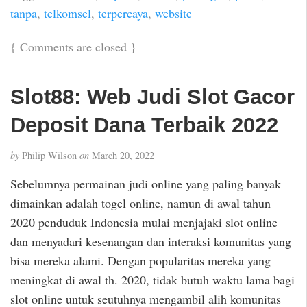
tanpa
,
telkomsel
,
terpercaya
,
website
{
Comments are closed
}
Slot88: Web Judi Slot Gacor
Deposit Dana Terbaik 2022
by
Philip Wilson
on
March 20, 2022
Sebelumnya permainan judi online yang paling banyak
dimainkan adalah togel online, namun di awal tahun
2020 penduduk Indonesia mulai menjajaki slot online
dan menyadari kesenangan dan interaksi komunitas yang
bisa mereka alami. Dengan popularitas mereka yang
meningkat di awal th. 2020, tidak butuh waktu lama bagi
slot online untuk seutuhnya mengambil alih komunitas