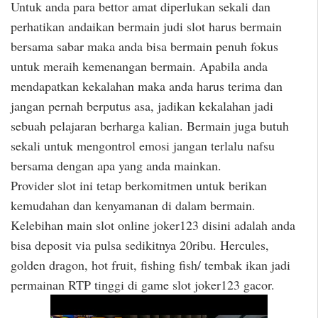
Untuk anda para bettor amat diperlukan sekali dan
perhatikan andaikan bermain judi slot harus bermain
bersama sabar maka anda bisa bermain penuh fokus
untuk meraih kemenangan bermain. Apabila anda
mendapatkan kekalahan maka anda harus terima dan
jangan pernah berputus asa, jadikan kekalahan jadi
sebuah pelajaran berharga kalian. Bermain juga butuh
sekali untuk mengontrol emosi jangan terlalu nafsu
bersama dengan apa yang anda mainkan.
Provider slot ini tetap berkomitmen untuk berikan
kemudahan dan kenyamanan di dalam bermain.
Kelebihan main slot online joker123 disini adalah anda
bisa deposit via pulsa sedikitnya 20ribu. Hercules,
golden dragon, hot fruit, fishing fish/ tembak ikan jadi
permainan RTP tinggi di game slot joker123 gacor.