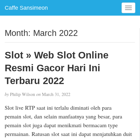
Caffe Sansimeon
T
o
g
g
Month:
March 2022
l
e
n
Slot » Web Slot Online
a
v
Resmi Gacor Hari Ini
i
g
Terbaru 2022
a
t
by
Philip Wilson
on
March 31, 2022
i
o
Slot live RTP saat ini terlalu diminati oleh para
n
pemain slot, dan selain manfaatnya yang besar, para
pemain slot juga dapat menikmati bermacam type
permainan. Ratusan slot saat ini dapat menjatuhkan duit