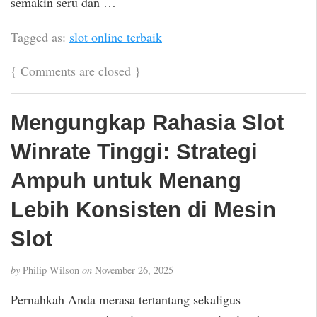
semakin seru dan …
Tagged as:
slot online terbaik
{
Comments are closed
}
Mengungkap Rahasia Slot
Winrate Tinggi: Strategi
Ampuh untuk Menang
Lebih Konsisten di Mesin
Slot
by
Philip Wilson
on
November 26, 2025
Pernahkah Anda merasa tertantang sekaligus