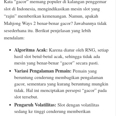
Kata “gacor” memang populer di kalangan penggemar
slot di Indonesia, mengindikasikan mesin slot yang
“rajin” memberikan kemenangan. Namun, apakah
Mahjong Ways 2 benar-benar gacor? Jawabannya tidak
sesederhana itu. Berikut penjelasan yang lebih
mendalam:
Algoritma Acak:
Karena diatur oleh RNG, setiap
hasil slot betul-betul acak, sehingga tidak ada
mesin yang benar-benar “gacor” secara pasti.
Variasi Pengalaman Pemain:
Pemain yang
beruntung cenderung membagikan pengalaman
gacor, sementara yang kurang beruntung mungkin
tidak. Hal ini menciptakan persepsi “gacor” pada
slot tersebut.
Pengaruh Volatilitas:
Slot dengan volatilitas
sedang ke tinggi cenderung memberikan