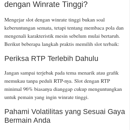
dengan Winrate Tinggi?
Mengejar slot dengan winrate tinggi bukan soal
keberuntungan semata, tetapi tentang membaca pola dan
mengenali karakteristik mesin sebelum mulai bertaruh.
Berikut beberapa langkah praktis memilih slot terbaik:
Periksa RTP Terlebih Dahulu
Jangan sampai terjebak pada tema menarik atau grafik
memukau tanpa peduli RTP-nya. Slot dengan RTP
minimal 96% biasanya dianggap cukup menguntungkan
untuk pemain yang ingin winrate tinggi.
Pahami Volatilitas yang Sesuai Gaya
Bermain Anda