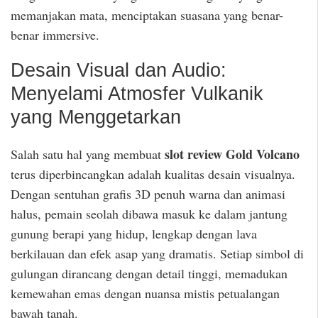
memanjakan mata, menciptakan suasana yang benar-
benar immersive.
Desain Visual dan Audio:
Menyelami Atmosfer Vulkanik
yang Menggetarkan
slot review Gold Volcano
Salah satu hal yang membuat
terus diperbincangkan adalah kualitas desain visualnya.
Dengan sentuhan grafis 3D penuh warna dan animasi
halus, pemain seolah dibawa masuk ke dalam jantung
gunung berapi yang hidup, lengkap dengan lava
berkilauan dan efek asap yang dramatis. Setiap simbol di
gulungan dirancang dengan detail tinggi, memadukan
kemewahan emas dengan nuansa mistis petualangan
bawah tanah.