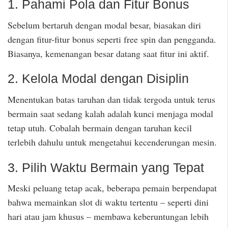
1. Pahami Pola dan Fitur Bonus
Sebelum bertaruh dengan modal besar, biasakan diri
dengan fitur-fitur bonus seperti free spin dan pengganda.
Biasanya, kemenangan besar datang saat fitur ini aktif.
2. Kelola Modal dengan Disiplin
Menentukan batas taruhan dan tidak tergoda untuk terus
bermain saat sedang kalah adalah kunci menjaga modal
tetap utuh. Cobalah bermain dengan taruhan kecil
terlebih dahulu untuk mengetahui kecenderungan mesin.
3. Pilih Waktu Bermain yang Tepat
Meski peluang tetap acak, beberapa pemain berpendapat
bahwa memainkan slot di waktu tertentu – seperti dini
hari atau jam khusus – membawa keberuntungan lebih