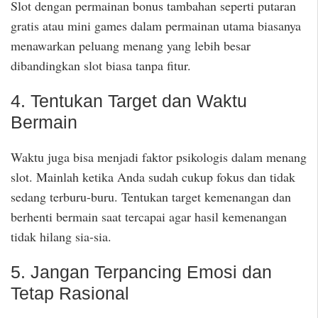
Slot dengan permainan bonus tambahan seperti putaran
gratis atau mini games dalam permainan utama biasanya
menawarkan peluang menang yang lebih besar
dibandingkan slot biasa tanpa fitur.
4. Tentukan Target dan Waktu
Bermain
Waktu juga bisa menjadi faktor psikologis dalam menang
slot. Mainlah ketika Anda sudah cukup fokus dan tidak
sedang terburu-buru. Tentukan target kemenangan dan
berhenti bermain saat tercapai agar hasil kemenangan
tidak hilang sia-sia.
5. Jangan Terpancing Emosi dan
Tetap Rasional