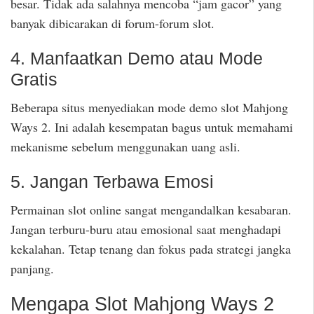
besar. Tidak ada salahnya mencoba “jam gacor” yang
banyak dibicarakan di forum-forum slot.
4. Manfaatkan Demo atau Mode
Gratis
Beberapa situs menyediakan mode demo slot Mahjong
Ways 2. Ini adalah kesempatan bagus untuk memahami
mekanisme sebelum menggunakan uang asli.
5. Jangan Terbawa Emosi
Permainan slot online sangat mengandalkan kesabaran.
Jangan terburu-buru atau emosional saat menghadapi
kekalahan. Tetap tenang dan fokus pada strategi jangka
panjang.
Mengapa Slot Mahjong Ways 2