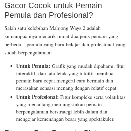
Gacor Cocok untuk Pemain
Pemula dan Profesional?
Salah satu kelebihan Mahjong Ways 2 adalah
kemampuannya menarik minat dua jenis pemain yang
berbeda – pemula yang baru belajar dan profesional yang
sudah berpengalaman:
Untuk Pemula:
Grafik yang mudah dipahami, fitur
interaktif, dan tata letak yang intuitif membuat
pemain baru cepat mengerti cara bermain dan
merasakan sensasi menang dengan relatif cepat.
Untuk Profesional:
Fitur kompleks serta volatilitas
yang menantang memungkinkan pemain
berpengalaman berstrategi lebih dalam dan
mengejar kemenangan besar yang spektakuler.