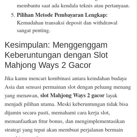
membantu saat ada kendala teknis atau pertanyaan.
Pilihan Metode Pembayaran Lengkap:
Kemudahan transaksi deposit dan withdrawal
sangat penting.
Kesimpulan: Menggenggam
Keberuntungan dengan Slot
Mahjong Ways 2 Gacor
Jika kamu mencari kombinasi antara keindahan budaya
Asia dan sensasi permainan slot dengan peluang menang
slot Mahjong Ways 2 gacor
yang menawan,
layak
menjadi pilihan utama. Meski keberuntungan tidak bisa
dijamin secara pasti, memahami cara kerja slot,
memanfaatkan fitur bonus, dan mengimplementasikan
strategi yang tepat akan membuat perjalanan bermain