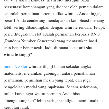
persentase kemenangan yang didapat oleh pemain dalam
sejumlah permainan tertentu. Jika winrate Anda tinggi,
berarti Anda cenderung mendapatkan kombinasi menang
lebih sering dibandingkan dengan winrate rendah. Tetapi,
perlu ditegaskan, slot adalah permainan berbasis RNG
(Random Number Generator) yang memastikan hasil
slot
spin benar-benar acak. Jadi, di mana letak arti
winrate tinggi
?
modus99 slot
winrate tinggi bukan sekadar angka
matematis, melainkan gabungan antara pemahaman
permainan, pemilihan mesin yang tepat, dan juga
pengelolaan modal yang bijaksana. Secara sederhana,
itulah kunci agar waktu bermain Anda bisa
“menguntungkan” lebih sering sekaligus meminimalkan
kerugian fatal.