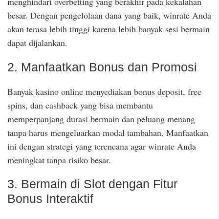
menghindari overbetting yang berakhir pada kekalahan
besar. Dengan pengelolaan dana yang baik, winrate Anda
akan terasa lebih tinggi karena lebih banyak sesi bermain
dapat dijalankan.
2. Manfaatkan Bonus dan Promosi
Banyak kasino online menyediakan bonus deposit, free
spins, dan cashback yang bisa membantu
memperpanjang durasi bermain dan peluang menang
tanpa harus mengeluarkan modal tambahan. Manfaatkan
ini dengan strategi yang terencana agar winrate Anda
meningkat tanpa risiko besar.
3. Bermain di Slot dengan Fitur
Bonus Interaktif