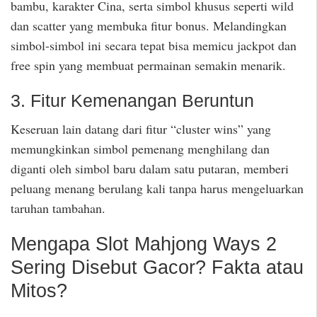
bambu, karakter Cina, serta simbol khusus seperti wild
dan scatter yang membuka fitur bonus. Melandingkan
simbol-simbol ini secara tepat bisa memicu jackpot dan
free spin yang membuat permainan semakin menarik.
3. Fitur Kemenangan Beruntun
Keseruan lain datang dari fitur “cluster wins” yang
memungkinkan simbol pemenang menghilang dan
diganti oleh simbol baru dalam satu putaran, memberi
peluang menang berulang kali tanpa harus mengeluarkan
taruhan tambahan.
Mengapa Slot Mahjong Ways 2
Sering Disebut Gacor? Fakta atau
Mitos?