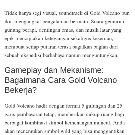
Tidak hanya segi visual, soundtrack di Gold Volcano pun
ikut mengangkat pengalaman bermain. Suara gemuruh
gunung berapi, dentingan emas, dan musik latar yang
epik menciptakan ketegangan sekaligus keseruan,
membuat setiap putaran terasa bagaikan bagian dari
sebuah ekspedisi berbahaya namun menguntungkan.
Gameplay dan Mekanisme:
Bagaimana Cara Gold Volcano
Bekerja?
Gold Volcano hadir dengan format 5 gulungan dan 25
garis pembayaran tetap, memberikan cukup ruang bagi
berbagai kombinasi simbol kemenangan muncul. Anda
akan menemukan simbol wild yang bisa menggantikan