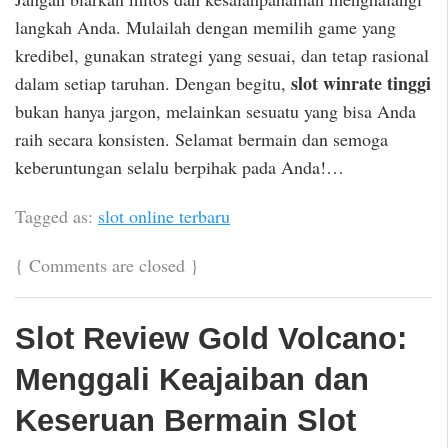
langkah Anda. Mulailah dengan memilih game yang
kredibel, gunakan strategi yang sesuai, dan tetap rasional
slot winrate tinggi
dalam setiap taruhan. Dengan begitu,
bukan hanya jargon, melainkan sesuatu yang bisa Anda
raih secara konsisten. Selamat bermain dan semoga
keberuntungan selalu berpihak pada Anda!…
Tagged as:
slot online terbaru
{
Comments are closed
}
Slot Review Gold Volcano:
Menggali Keajaiban dan
Keseruan Bermain Slot