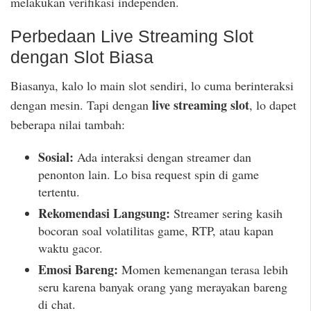
melakukan verifikasi independen.
Perbedaan Live Streaming Slot
dengan Slot Biasa
Biasanya, kalo lo main slot sendiri, lo cuma berinteraksi
live streaming slot
dengan mesin. Tapi dengan
, lo dapet
beberapa nilai tambah:
Sosial:
Ada interaksi dengan streamer dan
penonton lain. Lo bisa request spin di game
tertentu.
Rekomendasi Langsung:
Streamer sering kasih
bocoran soal volatilitas game, RTP, atau kapan
waktu gacor.
Emosi Bareng:
Momen kemenangan terasa lebih
seru karena banyak orang yang merayakan bareng
di chat.