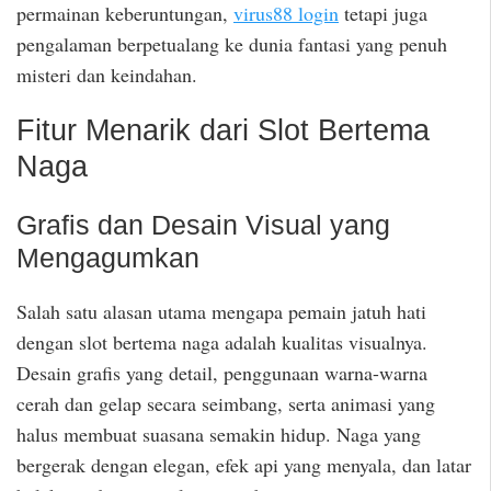
permainan keberuntungan,
virus88 login
tetapi juga
pengalaman berpetualang ke dunia fantasi yang penuh
misteri dan keindahan.
Fitur Menarik dari Slot Bertema
Naga
Grafis dan Desain Visual yang
Mengagumkan
Salah satu alasan utama mengapa pemain jatuh hati
dengan slot bertema naga adalah kualitas visualnya.
Desain grafis yang detail, penggunaan warna-warna
cerah dan gelap secara seimbang, serta animasi yang
halus membuat suasana semakin hidup. Naga yang
bergerak dengan elegan, efek api yang menyala, dan latar