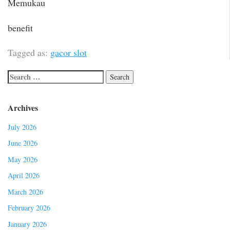
Memukau
benefit
Tagged as:
gacor slot
Archives
July 2026
June 2026
May 2026
April 2026
March 2026
February 2026
January 2026