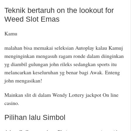
Teknik bertaruh on the lookout for
Weed Slot Emas
Kamu
malahan bisa memakai seleksian Autoplay kalau Kamuj
menginginkan mengasuh ragam ronde dalam diinginkan
yg diambil gulungan john rileks sedangkan sports itu
melancarkan keseluruhan yg benar bagi Awak. Enteng
john mengasikan!
Mainkan slit di dalam Wendy Lottery jackpot On line
casino.
Pilihan lalu Simbol