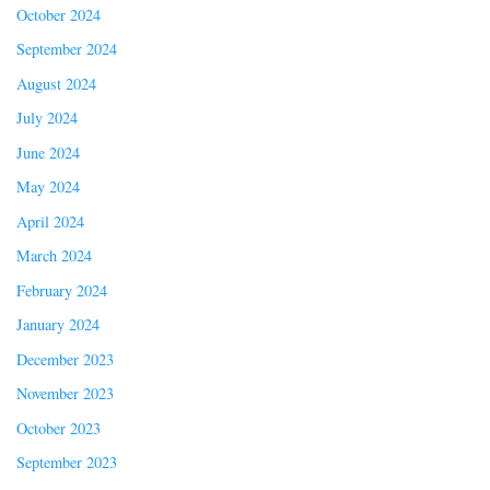
October 2024
September 2024
August 2024
July 2024
June 2024
May 2024
April 2024
March 2024
February 2024
January 2024
December 2023
November 2023
October 2023
September 2023