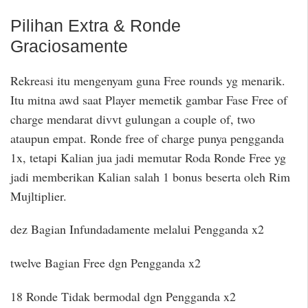
Pilihan Extra & Ronde
Graciosamente
Rekreasi itu mengenyam guna Free rounds yg menarik.
Itu mitna awd saat Player memetik gambar Fase Free of
charge mendarat divvt gulungan a couple of, two
ataupun empat. Ronde free of charge punya pengganda
1x, tetapi Kalian jua jadi memutar Roda Ronde Free yg
jadi memberikan Kalian salah 1 bonus beserta oleh Rim
Mujltiplier.
dez Bagian Infundadamente melalui Pengganda x2
twelve Bagian Free dgn Pengganda x2
18 Ronde Tidak bermodal dgn Pengganda x2