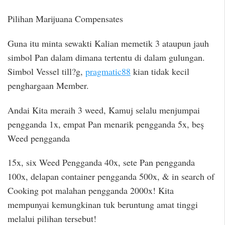
Pilihan Marijuana Compensates
Guna itu minta sewakti Kalian memetik 3 ataupun jauh
simbol Pan dalam dimana tertentu di dalam gulungan.
Simbol Vessel till?g,
pragmatic88
kian tidak kecil
penghargaan Member.
Andai Kita meraih 3 weed, Kamuj selalu menjumpai
pengganda 1x, empat Pan menarik pengganda 5x, beş
Weed pengganda
15x, six Weed Pengganda 40x, sete Pan pengganda
100x, delapan container pengganda 500x, & in search of
Cooking pot malahan pengganda 2000x! Kita
mempunyai kemungkinan tuk beruntung amat tinggi
melalui pilihan tersebut!