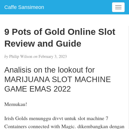
Caffe Sansimeon
T
o
g
g
9 Pots of Gold Online Slot
l
e
Review and Guide
n
a
by
Philip Wilson
on
February 3, 2023
v
i
Analisis on the lookout for
g
a
MARIJUANA SLOT MACHINE
t
GAME EMAS 2022
i
o
Memukau!
n
Irish Golds menunggu divvt untuk slot machine 7
Containers connected with Magic. dikembangkan dengan