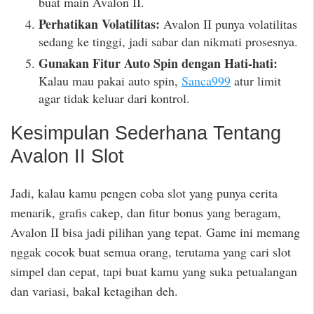
buat main Avalon II.
Perhatikan Volatilitas:
Avalon II punya volatilitas
sedang ke tinggi, jadi sabar dan nikmati prosesnya.
Gunakan Fitur Auto Spin dengan Hati-hati:
Kalau mau pakai auto spin,
Sanca999
atur limit
agar tidak keluar dari kontrol.
Kesimpulan Sederhana Tentang
Avalon II Slot
Jadi, kalau kamu pengen coba slot yang punya cerita
menarik, grafis cakep, dan fitur bonus yang beragam,
Avalon II bisa jadi pilihan yang tepat. Game ini memang
nggak cocok buat semua orang, terutama yang cari slot
simpel dan cepat, tapi buat kamu yang suka petualangan
dan variasi, bakal ketagihan deh.