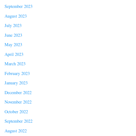
September 2023
August 2023
July 2023
June 2023
May 2023
April 2023
March 2023
February 2023
January 2023
December 2022
November 2022
October 2022
September 2022
August 2022