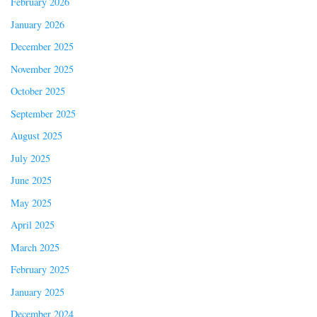
February 2026
January 2026
December 2025
November 2025
October 2025
September 2025
August 2025
July 2025
June 2025
May 2025
April 2025
March 2025
February 2025
January 2025
December 2024