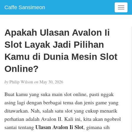
Caffe Sansimeon
T
o
g
g
Apakah Ulasan Avalon Ii
l
e
Slot Layak Jadi Pilihan
n
a
Kamu di Dunia Mesin Slot
v
Online?
i
g
a
by
Philip Wilson
on
May 30, 2026
t
i
Buat kamu yang suka main slot online, pasti nggak
o
asing lagi dengan berbagai tema dan jenis game yang
n
ditawarkan. Nah, salah satu slot yang cukup menarik
perhatian adalah Avalon II. Kali ini, kita akan ngobrol
Ulasan Avalon Ii Slot
santai tentang
, gimana sih