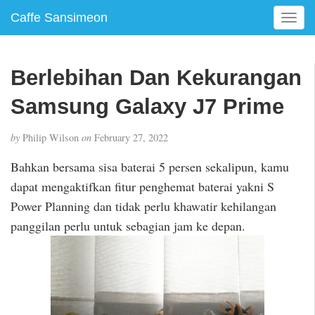
Caffe Sansimeon
T
o
g
g
Berlebihan Dan Kekurangan
l
e
Samsung Galaxy J7 Prime
n
a
by
Philip Wilson
on
February 27, 2022
v
i
Bahkan bersama sisa baterai 5 persen sekalipun, kamu
g
dapat mengaktifkan fitur penghemat baterai yakni S
a
Power Planning dan tidak perlu khawatir kehilangan
t
i
panggilan perlu untuk sebagian jam ke depan.
o
n