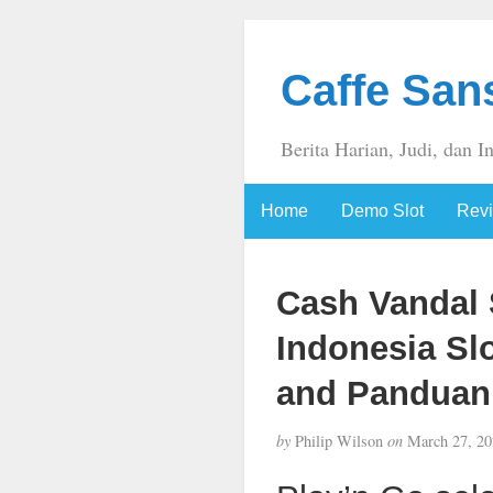
Caffe Sa
Berita Harian, Judi, dan I
Home
Demo Slot
Rev
Cash Vandal 
Indonesia Slo
and Panduan
by
Philip Wilson
on
March 27, 20