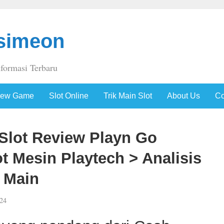
nsimeon
nformasi Terbaru
iew Game
Slot Online
Trik Main Slot
About Us
Co
Slot Review Playn Go
t Mesin Playtech > Analisis
 Main
24