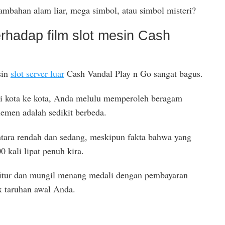
mbahan alam liar, mega simbol, atau simbol misteri?
erhadap film slot mesin Cash
sin
slot server luar
Cash Vandal Play n Go sangat bagus.
i kota ke kota, Anda melulu memperoleh beragam
lemen adalah sedikit berbeda.
antara rendah dan sedang, meskipun fakta bahwa yang
0 kali lipat penuh kira.
fitur dan mungil menang medali dengan pembayaran
x taruhan awal Anda.