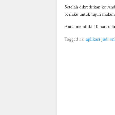
Setelah dikreditkan ke An
berlaku untuk tujuh malam
Anda memiliki 10 hari unt
Tagged as:
aplikasi judi o