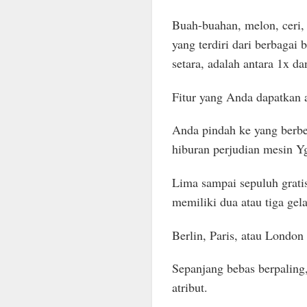
Buah-buahan, melon, ceri, 
yang terdiri dari berbagai
setara, adalah antara 1x da
Fitur yang Anda dapatkan a
Anda pindah ke yang berbed
hiburan perjudian mesin Yg
Lima sampai sepuluh grati
memiliki dua atau tiga gel
Berlin, Paris, atau London
Sepanjang bebas berpaling
atribut.