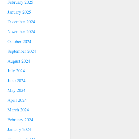
February 2025
January 2025
December 2024
November 2024
October 2024
September 2024
August 2024
July 2024
June 2024
May 2024
April 2024
March 2024
February 2024
January 2024