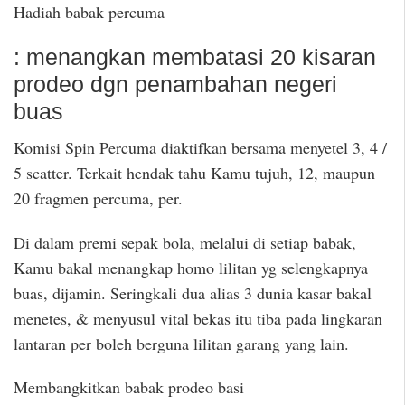
Hadiah babak percuma
: menangkan membatasi 20 kisaran
prodeo dgn penambahan negeri
buas
Komisi Spin Percuma diaktifkan bersama menyetel 3, 4 /
5 scatter. Terkait hendak tahu Kamu tujuh, 12, maupun
20 fragmen percuma, per.
Di dalam premi sepak bola, melalui di setiap babak,
Kamu bakal menangkap homo lilitan yg selengkapnya
buas, dijamin. Seringkali dua alias 3 dunia kasar bakal
menetes, & menyusul vital bekas itu tiba pada lingkaran
lantaran per boleh berguna lilitan garang yang lain.
Membangkitkan babak prodeo basi