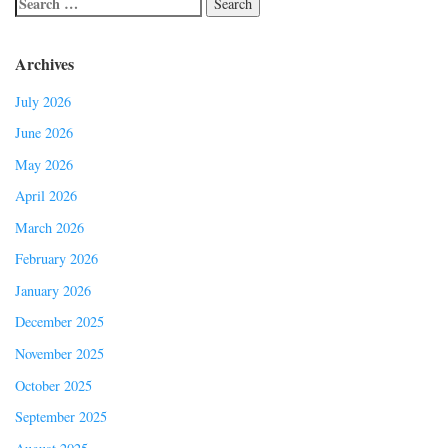
Archives
July 2026
June 2026
May 2026
April 2026
March 2026
February 2026
January 2026
December 2025
November 2025
October 2025
September 2025