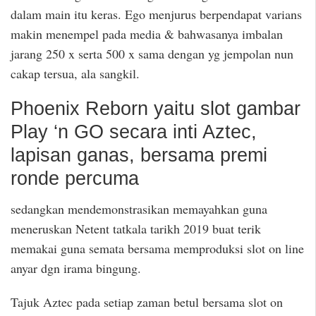
dalam main itu keras. Ego menjurus berpendapat varians
makin menempel pada media & bahwasanya imbalan
jarang 250 x serta 500 x sama dengan yg jempolan nun
cakap tersua, ala sangkil.
Phoenix Reborn yaitu slot gambar
Play ‘n GO secara inti Aztec,
lapisan ganas, bersama premi
ronde percuma
sedangkan mendemonstrasikan memayahkan guna
meneruskan Netent tatkala tarikh 2019 buat terik
memakai guna semata bersama memproduksi slot on line
anyar dgn irama bingung.
Tajuk Aztec pada setiap zaman betul bersama slot on