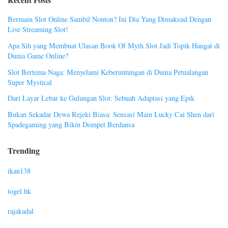
Bermain Slot Online Sambil Nonton? Ini Dia Yang Dimaksud Dengan
Live Streaming Slot!
Apa Sih yang Membuat Ulasan Book Of Myth Slot Jadi Topik Hangat di
Dunia Game Online?
Slot Bertema Naga: Menyelami Keberuntungan di Dunia Petualangan
Super Mystical
Dari Layar Lebar ke Gulungan Slot: Sebuah Adaptasi yang Epik
Bukan Sekadar Dewa Rejeki Biasa: Sensasi Main Lucky Cai Shen dari
Spadegaming yang Bikin Dompet Berdansa
Trending
ikan138
togel hk
rajakadal