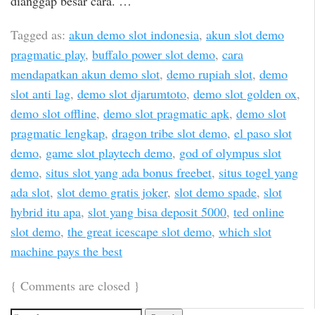
dianggap besar cara. …
Tagged as:
akun demo slot indonesia
,
akun slot demo
pragmatic play
,
buffalo power slot demo
,
cara
mendapatkan akun demo slot
,
demo rupiah slot
,
demo
slot anti lag
,
demo slot djarumtoto
,
demo slot golden ox
,
demo slot offline
,
demo slot pragmatic apk
,
demo slot
pragmatic lengkap
,
dragon tribe slot demo
,
el paso slot
demo
,
game slot playtech demo
,
god of olympus slot
demo
,
situs slot yang ada bonus freebet
,
situs togel yang
ada slot
,
slot demo gratis joker
,
slot demo spade
,
slot
hybrid itu apa
,
slot yang bisa deposit 5000
,
ted online
slot demo
,
the great icescape slot demo
,
which slot
machine pays the best
{
Comments are closed
}