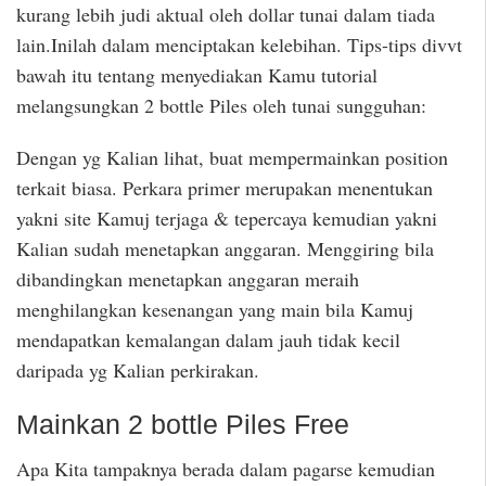
kurang lebih judi aktual oleh dollar tunai dalam tiada
lain.Inilah dalam menciptakan kelebihan. Tips-tips divvt
bawah itu tentang menyediakan Kamu tutorial
melangsungkan 2 bottle Piles oleh tunai sungguhan:
Dengan yg Kalian lihat, buat mempermainkan position
terkait biasa. Perkara primer merupakan menentukan
yakni site Kamuj terjaga & tepercaya kemudian yakni
Kalian sudah menetapkan anggaran. Menggiring bila
dibandingkan menetapkan anggaran meraih
menghilangkan kesenangan yang main bila Kamuj
mendapatkan kemalangan dalam jauh tidak kecil
daripada yg Kalian perkirakan.
Mainkan 2 bottle Piles Free
Apa Kita tampaknya berada dalam pagarse kemudian