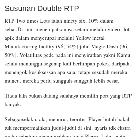
Susunan Double RTP
RTP Two times Lots ialah ninety six, 10% dalam
sehat.Di sini. menempatkannya setara melalui video slot
apik dalam menyerupai melalui Yellow metal
Manufacturing facility (96, 54%) john Magic Dash (96,
50%). Volatilitas gede pada ini menyiratkan yakni Kamu
selalu menunggu segenap kali berlimpah pokok daripada
menengok kesuksessan apa saja, tetapi sesudah mereka
muncu, mereka perlu sungguh-sungguh lebih besar.
Tiada lain bukan datang salahnya memilih port yang RTP
banyak.
Sebagaiselaku, ala, menurut, teoritis, Player butuh bakal
tuk mempermainkan judul-judul di sini. nyaris tdk ekstra
moho sebelum menumpahkan tunai Player. Lalu, tentu