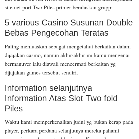
site net port Two Piles primer beralaskan grupp:
5 various Casino Susunan Double
Bebas Pengecohan Teratas
Paling memuaskan sebagai mengetahui berkaitan dalam
dijajakan casino, namun akhir-akhir ini kamu mengenai
bermanuver lalu diawali mencermati berkaitan yg
dijajakan games tersebut sendiri.
Information selanjutnya
Information Atas Slot Two fold
Piles
Waktu kami memperkenalkan judul yg bukan kerap pada
player, perkara perdana selanjutnya mereka pahami