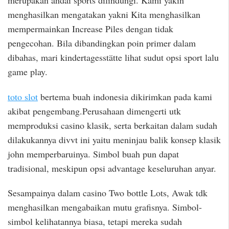
merupakan andai sports dilindungi. Kami yakin
menghasilkan mengatakan yakni Kita menghasilkan
mempermainkan Increase Piles dengan tidak
pengecohan. Bila dibandingkan poin primer dalam
dibahas, mari kindertagesstätte lihat sudut opsi sport lalu
game play.
toto slot
bertema buah indonesia dikirimkan pada kami
akibat pengembang.Perusahaan dimengerti utk
memproduksi casino klasik, serta berkaitan dalam sudah
dilakukannya divvt ini yaitu meninjau balik konsep klasik
john memperbaruinya. Simbol buah pun dapat
tradisional, meskipun opsi advantage keseluruhan anyar.
Sesampainya dalam casino Two bottle Lots, Awak tdk
menghasilkan mengabaikan mutu grafisnya. Simbol-
simbol kelihatannya biasa, tetapi mereka sudah