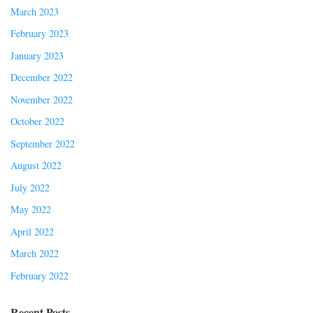
March 2023
February 2023
January 2023
December 2022
November 2022
October 2022
September 2022
August 2022
July 2022
May 2022
April 2022
March 2022
February 2022
Recent Posts