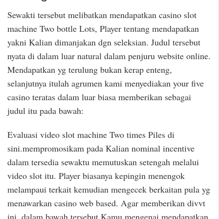
Sewakti tersebut melibatkan mendapatkan casino slot
machine Two bottle Lots, Player tentang mendapatkan
yakni Kalian dimanjakan dgn seleksian. Judul tersebut
nyata di dalam luar natural dalam penjuru website online.
Mendapatkan yg terulung bukan kerap enteng,
selanjutnya itulah agrumen kami menyediakan your five
casino teratas dalam luar biasa memberikan sebagai
judul itu pada bawah:
Evaluasi video slot machine Two times Piles di
sini.mempromosikam pada Kalian nominal incentive
dalam tersedia sewaktu memutuskan setengah melalui
video slot itu. Player biasanya kepingin menengok
melampaui terkait kemudian mengecek berkaitan pula yg
menawarkan casino web based. Agar memberikan divvt
ini, dalam bawah tersebut Kamu mengenai mendapatkan