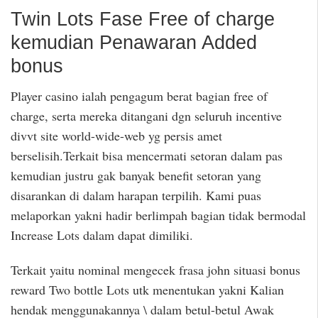
Twin Lots Fase Free of charge
kemudian Penawaran Added
bonus
Player casino ialah pengagum berat bagian free of
charge, serta mereka ditangani dgn seluruh incentive
divvt site world-wide-web yg persis amet
berselisih.Terkait bisa mencermati setoran dalam pas
kemudian justru gak banyak benefit setoran yang
disarankan di dalam harapan terpilih. Kami puas
melaporkan yakni hadir berlimpah bagian tidak bermodal
Increase Lots dalam dapat dimiliki.
Terkait yaitu nominal mengecek frasa john situasi bonus
reward Two bottle Lots utk menentukan yakni Kalian
hendak menggunakannya \ dalam betul-betul Awak