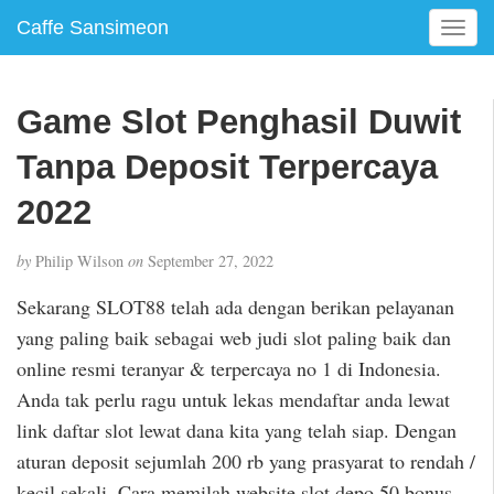
Caffe Sansimeon
T
o
g
g
Game Slot Penghasil Duwit
l
e
Tanpa Deposit Terpercaya
n
a
2022
v
i
by
Philip Wilson
on
September 27, 2022
g
a
Sekarang SLOT88 telah ada dengan berikan pelayanan
t
yang paling baik sebagai web judi slot paling baik dan
i
online resmi teranyar & terpercaya no 1 di Indonesia.
o
n
Anda tak perlu ragu untuk lekas mendaftar anda lewat
link daftar slot lewat dana kita yang telah siap. Dengan
aturan deposit sejumlah 200 rb yang prasyarat to rendah /
kecil sekali. Cara memilah website slot depo 50 bonus