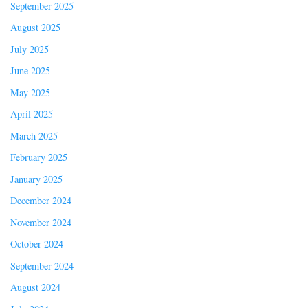
September 2025
August 2025
July 2025
June 2025
May 2025
April 2025
March 2025
February 2025
January 2025
December 2024
November 2024
October 2024
September 2024
August 2024