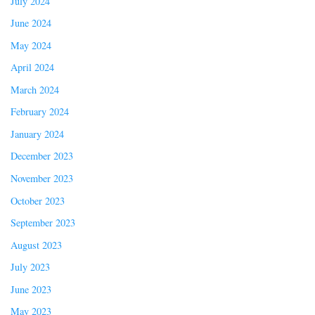
July 2024
June 2024
May 2024
April 2024
March 2024
February 2024
January 2024
December 2023
November 2023
October 2023
September 2023
August 2023
July 2023
June 2023
May 2023