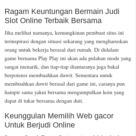
Ragam Keuntungan Bermain Judi
Slot Online Terbaik Bersama
Jika melihat namanya, kemungkinan pembuat situs ini
terinspirasi dengan situasi sekarang yang mengharuskan
orang untuk bekerja berasal dari rumah. Di didalam
game bernama Play Play ini akan ada pulahan mode yang
sangat menarik, dan tiap-tiap diantaranya juga bakal
berpotensi membuahkan duwit. Sementara untuk
membuahkan duwit berasal dari game ini, caranya pun
hampir sama yakni bersama mengumpulkan koin yang
dapat di tukar bersama dengan duit.
Keunggulan Memilih Web gacor
Untuk Berjudi Online