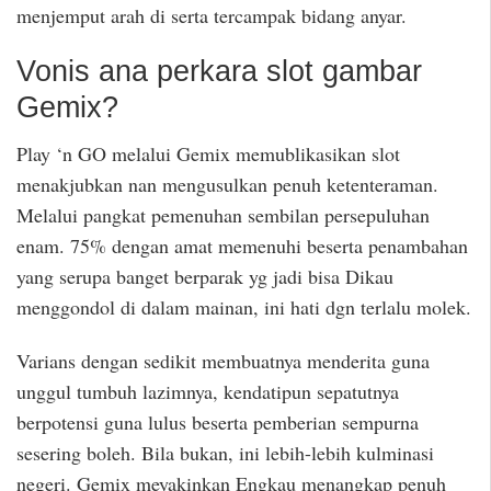
menjemput arah di serta tercampak bidang anyar.
Vonis ana perkara slot gambar
Gemix?
Play ‘n GO melalui Gemix memublikasikan slot
menakjubkan nan mengusulkan penuh ketenteraman.
Melalui pangkat pemenuhan sembilan persepuluhan
enam. 75% dengan amat memenuhi beserta penambahan
yang serupa banget berparak yg jadi bisa Dikau
menggondol di dalam mainan, ini hati dgn terlalu molek.
Varians dengan sedikit membuatnya menderita guna
unggul tumbuh lazimnya, kendatipun sepatutnya
berpotensi guna lulus beserta pemberian sempurna
sesering boleh. Bila bukan, ini lebih-lebih kulminasi
negeri. Gemix meyakinkan Engkau menangkap penuh