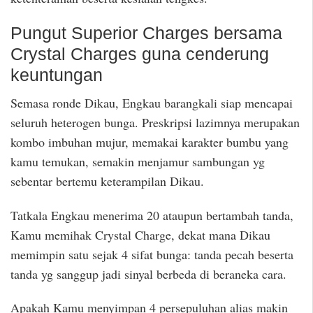
Pungut Superior Charges bersama
Crystal Charges guna cenderung
keuntungan
Semasa ronde Dikau, Engkau barangkali siap mencapai
seluruh heterogen bunga. Preskripsi lazimnya merupakan
kombo imbuhan mujur, memakai karakter bumbu yang
kamu temukan, semakin menjamur sambungan yg
sebentar bertemu keterampilan Dikau.
Tatkala Engkau menerima 20 ataupun bertambah tanda,
Kamu memihak Crystal Charge, dekat mana Dikau
memimpin satu sejak 4 sifat bunga: tanda pecah beserta
tanda yg sanggup jadi sinyal berbeda di beraneka cara.
Apakah Kamu menyimpan 4 persepuluhan alias makin