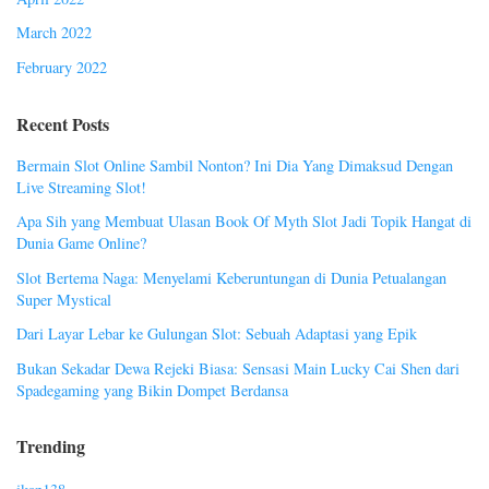
March 2022
February 2022
Recent Posts
Bermain Slot Online Sambil Nonton? Ini Dia Yang Dimaksud Dengan
Live Streaming Slot!
Apa Sih yang Membuat Ulasan Book Of Myth Slot Jadi Topik Hangat di
Dunia Game Online?
Slot Bertema Naga: Menyelami Keberuntungan di Dunia Petualangan
Super Mystical
Dari Layar Lebar ke Gulungan Slot: Sebuah Adaptasi yang Epik
Bukan Sekadar Dewa Rejeki Biasa: Sensasi Main Lucky Cai Shen dari
Spadegaming yang Bikin Dompet Berdansa
Trending