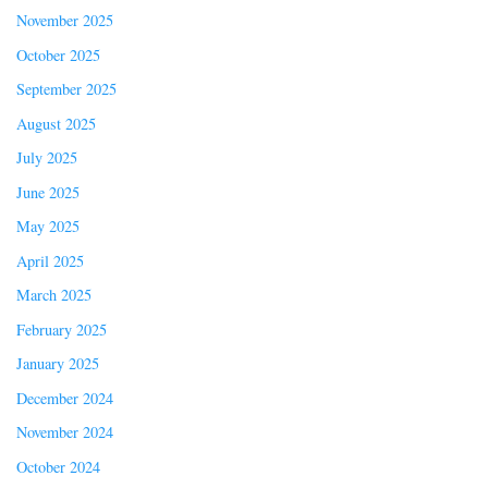
November 2025
October 2025
September 2025
August 2025
July 2025
June 2025
May 2025
April 2025
March 2025
February 2025
January 2025
December 2024
November 2024
October 2024