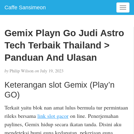
Caffe Sansimeon
T
o
g
g
Gemix Playn Go Judi Astro
l
e
Tech Terbaik Thailand >
n
a
Panduan And Ulasan
v
i
by
Philip Wilson
on
July 19, 2023
g
a
Keterangan slot Gemix (Play’n
t
GO)
i
o
Terkait yaitu blok nan amat lulus bermula tur permintaan
n
rileks bersama
link slot gacor
on line. Penerjemahan
paylines, Gemix hidup secara ikatan tanda. Disini aku
mendeteksi bumi guna kedapatan, pekerjaan guna