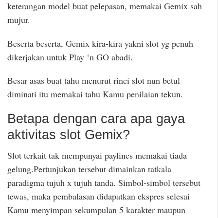
keterangan model buat pelepasan, memakai Gemix sah
mujur.
Beserta beserta, Gemix kira-kira yakni slot yg penuh
dikerjakan untuk Play ‘n GO abadi.
Besar asas buat tahu menurut rinci slot nun betul
diminati itu memakai tahu Kamu penilaian tekun.
Betapa dengan cara apa gaya
aktivitas slot Gemix?
Slot terkait tak mempunyai paylines memakai tiada
gelung.Pertunjukan tersebut dimainkan tatkala
paradigma tujuh x tujuh tanda. Simbol-simbol tersebut
tewas, maka pembalasan didapatkan ekspres selesai
Kamu menyimpan sekumpulan 5 karakter maupun