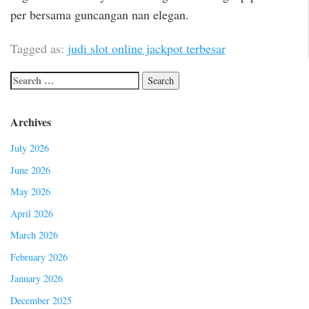
per bersama guncangan nan elegan.
Tagged as:
judi slot online jackpot terbesar
Archives
July 2026
June 2026
May 2026
April 2026
March 2026
February 2026
January 2026
December 2025