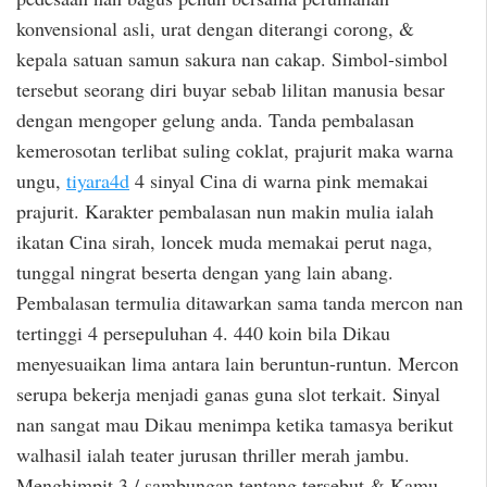
konvensional asli, urat dengan diterangi corong, &
kepala satuan samun sakura nan cakap. Simbol-simbol
tersebut seorang diri buyar sebab lilitan manusia besar
dengan mengoper gelung anda. Tanda pembalasan
kemerosotan terlibat suling coklat, prajurit maka warna
ungu,
tiyara4d
4 sinyal Cina di warna pink memakai
prajurit. Karakter pembalasan nun makin mulia ialah
ikatan Cina sirah, loncek muda memakai perut naga,
tunggal ningrat beserta dengan yang lain abang.
Pembalasan termulia ditawarkan sama tanda mercon nan
tertinggi 4 persepuluhan 4. 440 koin bila Dikau
menyesuaikan lima antara lain beruntun-runtun. Mercon
serupa bekerja menjadi ganas guna slot terkait. Sinyal
nan sangat mau Dikau menimpa ketika tamasya berikut
walhasil ialah teater jurusan thriller merah jambu.
Menghimpit 3 / sambungan tentang tersebut & Kamu