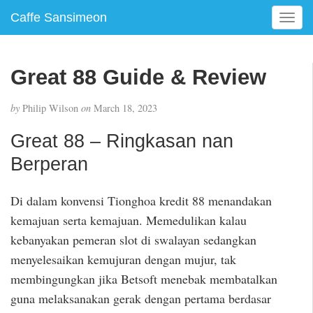
Caffe Sansimeon
T
o
g
g
Great 88 Guide & Review
l
e
by
Philip Wilson
on
March 18, 2023
n
a
Great 88 – Ringkasan nan
v
i
Berperan
g
a
Di dalam konvensi Tionghoa kredit 88 menandakan
t
kemajuan serta kemajuan. Memedulikan kalau
i
o
kebanyakan pemeran slot di swalayan sedangkan
n
menyelesaikan kemujuran dengan mujur, tak
membingungkan jika Betsoft menebak membatalkan
guna melaksanakan gerak dengan pertama berdasar