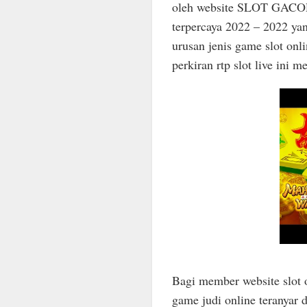
oleh website SLOT GACOR. 
terpercaya 2022 – 2022 ya
urusan jenis game slot onli
perkiran rtp slot live ini 
Bagi member website slot 
game judi online teranyar 