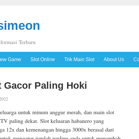
nsimeon
nformasi Terbaru
iew Game
Slot Online
Trik Main Slot
About Us
Co
 Gacor Paling Hoki
2022
 keluarga untuk minum anggur merah, dan main slot
V paling dekat. Slot keluaran habanero yang
ga 12x dan kemenangan hingga 3000x berasal dari
 untuk mengatur jumlah payline anda untuk menambah