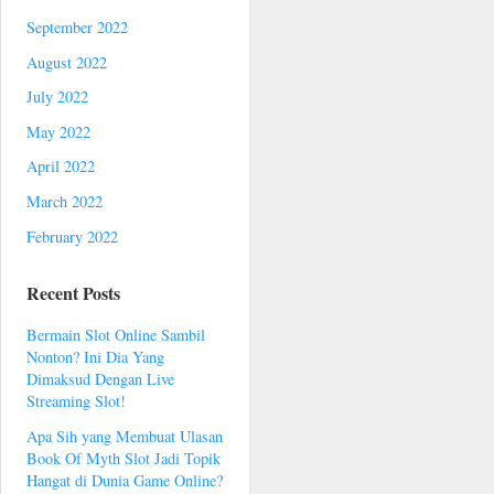
September 2022
August 2022
July 2022
May 2022
April 2022
March 2022
February 2022
Recent Posts
Bermain Slot Online Sambil
Nonton? Ini Dia Yang
Dimaksud Dengan Live
Streaming Slot!
Apa Sih yang Membuat Ulasan
Book Of Myth Slot Jadi Topik
Hangat di Dunia Game Online?