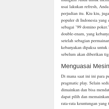
usai lakukan refresh, Anda
perjudian itu. Kiu kiu, ju
populer di Indonesia yang
sebagai ’99 domino poker
double-enam, yang kebanyak
setelah sebagian permaina
kebanyakan dipaksa untuk 
sebelum akan diberikan ti
Menguasai Mesin
Di mana saat ini ini para 
pragmatic play. Selain se
dimainkan dan bisa menda
dapat pilih dan memainkan
rata-rata keuntungan yang