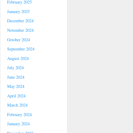
February 2025
January 2025
December 2024
November 2024
October 2024
September 2024
August 2024
July 2024
June 2024
May 2024
April 2024
March 2024
February 2024
January 2024