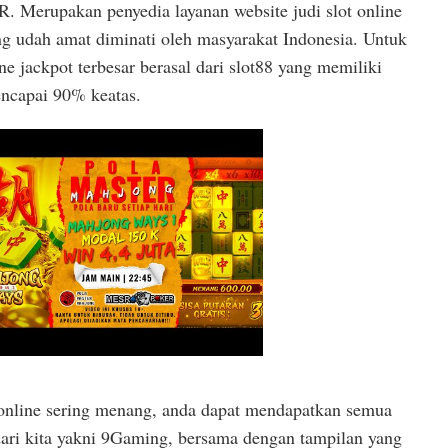
Merupakan penyedia layanan website judi slot online
ng udah amat diminati oleh masyarakat Indonesia. Untuk
ne jackpot terbesar berasal dari slot88 yang memiliki
mencapai 90% keatas.
online sering menang, anda dapat mendapatkan semua
dari kita yakni 9Gaming, bersama dengan tampilan yang