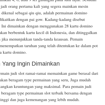
 jadi orang pertama kali yang segera mainkan mesin
ga dikenal sebagai qiu qiu, adalah permainan domino
 dikaitkan dengan pai gow. Kadang-kadang disebut
.’ Ini dimainkan dengan menggunakan 28 kartu domino
an berbentuk kartu kecil di Indonesia, dan ditinggalkan
n jika menunjukkan tanda-tanda keausan. Pemain
menempatkan taruhan yang telah ditentukan ke dalam pot
ga kartu domino.
 Yang Ingin Dimainkan
pemain judi slot ramai-ramai memainkan game berasal dari
diakan beragam type permainan yang seru, Juga mudah
tangkan keuntungan yang maksimal. Para pemain judi
 beragam type permainan slot terbaik bersama dengan
 tinggi dan juga kemenangan yang lebih mudah.