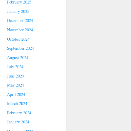
February 2025
January 2025
December 2024
November 2024
October 2024
September 2024
August 2024
July 2024
June 2024
May 2024
April 2024
March 2024
February 2024
January 2024