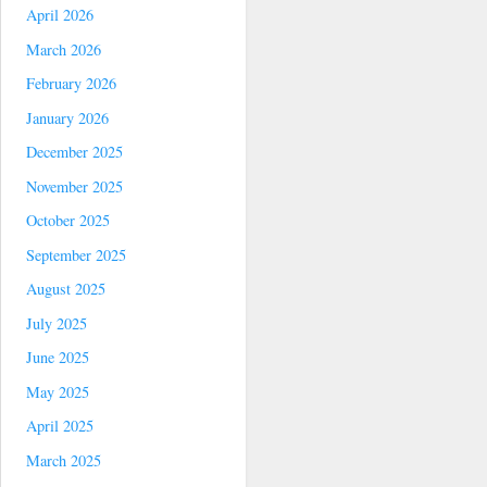
April 2026
March 2026
February 2026
January 2026
December 2025
November 2025
October 2025
September 2025
August 2025
July 2025
June 2025
May 2025
April 2025
March 2025