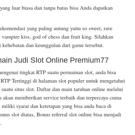
ang luar biasa dan tanpa batas bisa Anda dapatkan
omendasi yang paling untung yaitu so sweet, rave
 vampire kiss, god of chess dan fruit king. Silahkan
kehebatan dan keunggulan dari game tersebut.
ain Judi Slot Online Premium77
engenai tingkat RTP suatu permainan slot, anda bisa
t RTP Tertinggi di halaman slot populer untuk mengetahui
 suatu situs slot. Daftar dan main taruhan online melalui
akan memberikan service terbaik dan terpercaya cuma
 miliki syarat dan ketetapan yang bisa anda baca di
nus slot diatas, Bonus referral slot online bisa menjadi
.