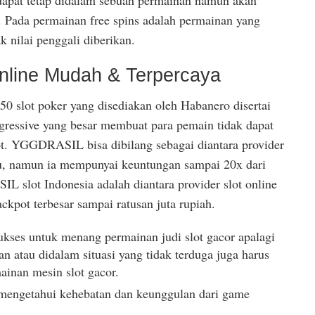
dapat tetap didalam sebuah permainan namun akan
. Pada permainan free spins adalah permainan yang
k nilai penggali diberikan.
nline Mudah & Terpercaya
 50 slot poker yang disediakan oleh Habanero disertai
gressive yang besar membuat para pemain tidak dapat
lot. YGGDRASIL bisa dibilang sebagai diantara provider
ru, namun ia mempunyai keuntungan sampai 20x dari
 slot Indonesia adalah diantara provider slot online
kpot terbesar sampai ratusan juta rupiah.
ukses untuk menang permainan judi slot gacor apalagi
an atau didalam situasi yang tidak terduga juga harus
ainan mesin slot gacor.
 mengetahui kehebatan dan keunggulan dari game