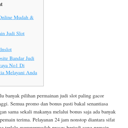
t
 Online Mudah &
n Judi Slot
dnslot
site Bandar Judi
rcaya No1 Di
tia Melayani Anda
alu banyak pilihan permainan judi slot paling gacor
nggi. Semua promo dan bonus pasti bakal senantiasa
gan sama sekali makanya melalui bonus saja ada banyak
emain terima. Pelayanan 24 jam nonstop diantara sifat
yang terlalu mempermudah proses berjudi yang pemain