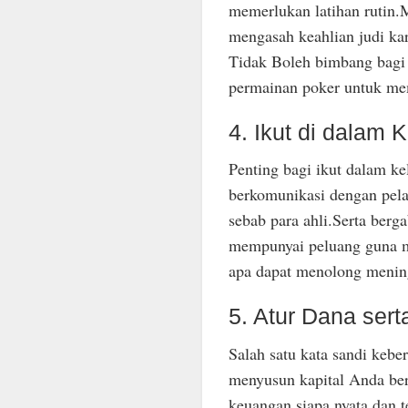
memerlukan latihan rutin
mengasah keahlian judi ka
Tidak Boleh bimbang bagi 
permainan poker untuk me
4. Ikut di dalam
Penting bagi ikut dalam k
berkomunikasi dengan pela
sebab para ahli.Serta berg
mempunyai peluang guna m
apa dapat menolong mening
5. Atur Dana sert
Salah satu kata sandi kebe
menyusun kapital Anda ber
keuangan siapa nyata dan 