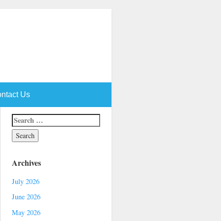
ntact Us
Archives
July 2026
June 2026
May 2026