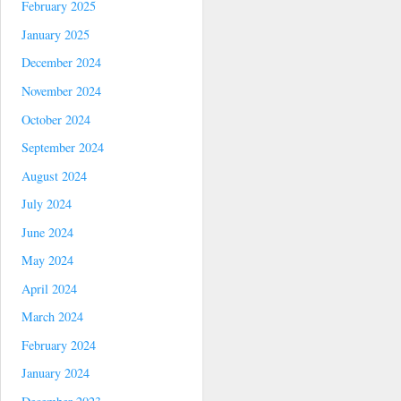
February 2025
January 2025
December 2024
November 2024
October 2024
September 2024
August 2024
July 2024
June 2024
May 2024
April 2024
March 2024
February 2024
January 2024