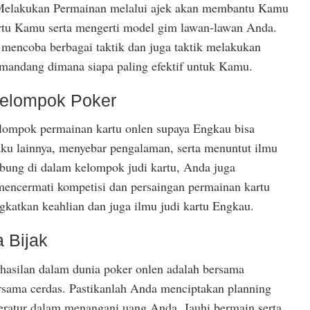
.Melakukan Permainan melalui ajek akan membantu Kamu
rtu Kamu serta mengerti model gim lawan-lawan Anda.
mencoba berbagai taktik dan juga taktik melakukan
mandang dimana siapa paling efektif untuk Kamu.
 Kelompok Poker
elompok permainan kartu onlen supaya Engkau bisa
ku lainnya, menyebar pengalaman, serta menuntut ilmu
abung di dalam kelompok judi kartu, Anda juga
encermati kompetisi dan persaingan permainan kartu
katkan keahlian dan juga ilmu judi kartu Engkau.
a Bijak
rhasilan dalam dunia poker onlen adalah bersama
sama cerdas. Pastikanlah Anda menciptakan planning
teratur dalam menangani uang Anda. Jauhi bermain serta