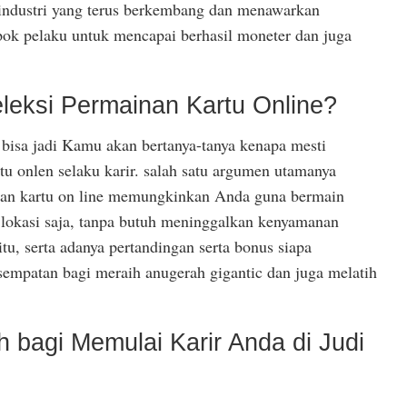
r industri yang terus berkembang dan menawarkan
ok pelaku untuk mencapai berhasil moneter dan juga
eksi Permainan Kartu Online?
 bisa jadi Kamu akan bertanya-tanya kenapa mesti
u onlen selaku karir. salah satu argumen utamanya
an kartu on line memungkinkan Anda guna bermain
 lokasi saja, tanpa butuh meninggalkan kenyamanan
u, serta adanya pertandingan serta bonus siapa
mpatan bagi meraih anugerah gigantic dan juga melatih
 bagi Memulai Karir Anda di Judi