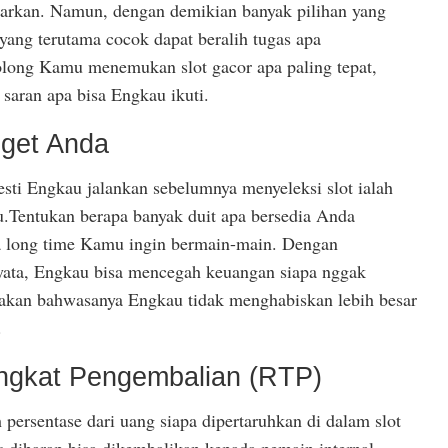
rkan. Namun, dengan demikian banyak pilihan yang
 yang terutama cocok dapat beralih tugas apa
ong Kamu menemukan slot gacor apa paling tepat,
 saran apa bisa Engkau ikuti.
dget Anda
esti Engkau jalankan sebelumnya menyeleksi slot ialah
Tentukan berapa banyak duit apa bersedia Anda
a long time Kamu ingin bermain-main. Dengan
yata, Engkau bisa mencegah keuangan siapa nggak
takan bahwasanya Engkau tidak menghabiskan lebih besar
.
ingkat Pengembalian (RTP)
 persentase dari uang siapa dipertaruhkan di dalam slot
tis diharap bisa dikembalikan kepada pemain internal