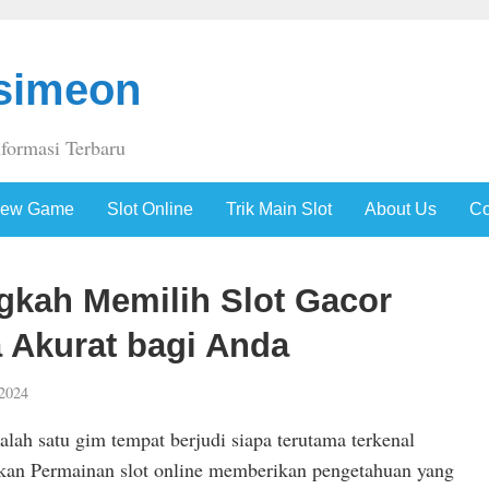
nsimeon
nformasi Terbaru
iew Game
Slot Online
Trik Main Slot
About Us
Co
kah Memilih Slot Gacor
 Akurat bagi Anda
2024
alah satu gim tempat berjudi siapa terutama terkenal
kan Permainan slot online memberikan pengetahuan yang