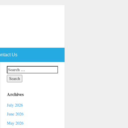
ntact Us
Archives
July 2026
June 2026
May 2026