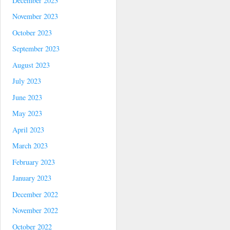
December 2023
November 2023
October 2023
September 2023
August 2023
July 2023
June 2023
May 2023
April 2023
March 2023
February 2023
January 2023
December 2022
November 2022
October 2022