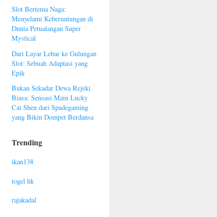
Slot Bertema Naga:
Menyelami Keberuntungan di
Dunia Petualangan Super
Mystical
Dari Layar Lebar ke Gulungan
Slot: Sebuah Adaptasi yang
Epik
Bukan Sekadar Dewa Rejeki
Biasa: Sensasi Main Lucky
Cai Shen dari Spadegaming
yang Bikin Dompet Berdansa
Trending
ikan138
togel hk
rajakadal