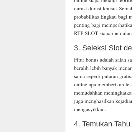
durasi durasi khusus.Sema
probabilitas Engkau bagi 
penting bagi memperhatika
RTP SLOT siapa menjulang
3. Seleksi Slot 
Fitur bonus adalah salah s
beralih lebih banyak mena
sama seperti putaran gratis
online apa memberikan fea
memudahkan meningkatkan
juga menghasilkan kejadia
mengasyikkan.
4. Temukan Tahu 