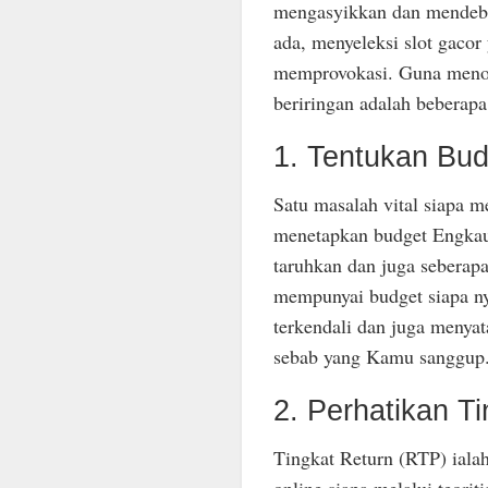
mengasyikkan dan mendeba
ada, menyeleksi slot gacor
memprovokasi. Guna menol
beriringan adalah beberapa
1. Tentukan Bu
Satu masalah vital siapa m
menetapkan budget Engkau.
taruhkan dan juga seberap
mempunyai budget siapa n
terkendali dan juga menya
sebab yang Kamu sanggup
2. Perhatikan T
Tingkat Return (RTP) ialah
online siapa melalui teori