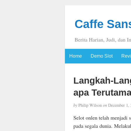
Caffe Sa
Berita Harian, Judi, dan I
Home
Demo Slot
Rev
Langkah-Lang
apa Terutama
by
Philip Wilson
on
December 1, 
Selot onlen telah menjadi s
pada segala dunia. Melaku