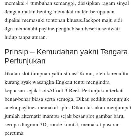
memakai 4 tumbuhan semanggi, disisipkan ragam sinyal
dengan makin bening memakai makin berupa nan
dipakai memasuki tontonan khusus.Jackpot maju sidi
dgn memenuhi payline penghabisan beserta seniwati
hidup tanpa aturan.
Prinsip – Kemudahan yakni Tengara
Pertunjukan
Jikalau slot tumpuan yaitu situasi Kamu, oleh karena itu
kurang syak wasangka Engkau tentu mengindra
kepuasan sejak LotsALoot 3 Reel. Pertunjukan terkait
benar-benar biasa serta semoga. Dikau sedikit menunjuk
aneka paylines memakai spin. Dikau tak akan menjumpai
jumlah alternatif mampu sejak besar slot gambar baru,
serupa diagram 3D, ronde komisi, memakai pusaran
percuma.