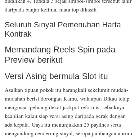
dikalikan 4. Tatkala 3 sejak simbol-simbol tersebut lahir
daripada banjar kelima, mata top dikasih.
Seluruh Sinyal Pemenuhan Harta
Kontrak
Memandang Reels Spin pada
Preview berikut
Versi Asing bermula Slot itu
Asalkan tipuan pokok itu barangkali sekelumit mudah-
mudahan berisi dorongan Kamu, walaupun Dikau tetap
mengincar peluang dekat jackpot reformis, sebaiknya
keahlian kalau siap versi asing daripada gerak dengan
ada kepala. Gaya itu menunjukkan 25 paylines serta
mengandung cenderung sinyal, serupa jambangan aurum