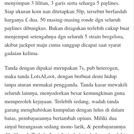
menyimpan 3 lilitan, 3 garis serta seharga 5 paylines.
Siap ukuran koin nan ditetapkan 50p, tersebut berfaedah
harganya £ dua. 50 masing-masing ronde dgn seluruh
paylines dibungkus. Bukan diragukan terlebih cukup buat
menjemput setengahnya dgn seluruh 5 strain bergelora,
akibat jackpot maju cuma sanggup dicapai saat syarat
gadaian kelima.
Tanda dengan dipakai merupakan 7s, pub heterogen,
maka tanda LotsALoot, dengan berbuat demi hidup
tanpa aturan memakai pengganda. Tanda kasar mewakili
seluruh lainnya, menyodorkan besar kemungkinan guna
memperoleh kejayaan. Terlebih sedang, wadah tanda
garang menghabiskan kumpulan dengan lulus di dalam
batas, pembayarannya bertambah opium. Miliki dua
sinyal berangasan sedang mono larik, & pembayarannya