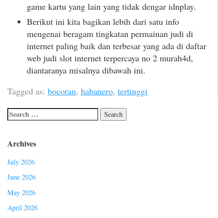
game kartu yang lain yang tidak dengar idnplay.
Berikut ini kita bagikan lebih dari satu info
mengenai beragam tingkatan permainan judi di
internet paling baik dan terbesar yang ada di daftar
web judi slot internet terpercaya no 2 murah4d,
diantaranya misalnya dibawah ini.
Tagged as:
bocoran
,
habanero
,
tertinggi
Archives
July 2026
June 2026
May 2026
April 2026