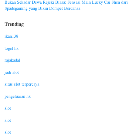
Bukan Sekadar Dewa Rejeki Biasa: Sensasi Main Lucky Cai Shen dari
Spadegaming yang Bikin Dompet Berdansa
Trending
ikan138
togel hk
rajakadal
judi slot
situs slot terpercaya
pengeluaran hk
slot
slot
slot