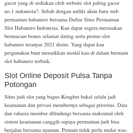
gacor yang di sediakan oleh website slot paling gacor
no.1 indonesia?. Sebab dengan miliki akun baru web
permainan habanero bersama Daftar Situs Permainan
Slot Habanero Indonesia. Kau dapat segera merasakan
bermacam bonus selamat dating serta promo slot
habanero teranyar 2021 disini. Yang dapat kau
pergunakan buat menaikkan modal kau di dalam bermain
slot habanero terbaik.
Slot Online Deposit Pulsa Tanpa
Potongan
Situs judi slot yang bagus Kongbet bakal selalu jadi
keamanan dan privasi membernya sebagai prioritas. Data
dan rahasia member dilindungi bersama maksimal oleh
sistem keamanan canggih supaya permainan judi bisa
berjalan bersama nyaman. Pemain tidak perlu mulai was-