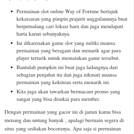
Permainan slot online Way of Fortune bertajuk
kekaisaran yang pimpin prajurit unggulannnya buat
berpetualang cari lokasi baru dan juga mendapati
harta karun sebanyaknya.
Ini dikarenakan game slot yang miliki nuansa
permainan yang beragam dan menarik agar para
player tertarik untuk memainkan game tersebut.
Bantulah pumpkin ini buat jaga ladangnya dari
sebagian penjahat itu dan juga nikmati nuansa
permainan yang kekinian serta menarik ini.
Kita juga akan tawarkan bermacam promo yang
sangat yang bisa disukai para member.
Dengan permainan yang gacor ini di jamin kamu bisa
menang dan untung banyak , apalagi bermain segera di
situs yang sediakan bocoranya. Apa saja si permainan