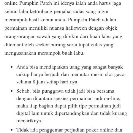
online Pumpkin Patch ini idenya ialah anda harus jaga
kebun labu ketimbang penjahat culas yang ingin
merampok hasil kebun anda. Pumpkin Patch adalah
permainan memiliki nuansa halloween dengan objek
orang-orangan sawah yang dibikin dari buah labu yang
ditemani oleh seekor burung serta tupai culas yang
mengusahakan merampok buah labu.
Anda bisa mendapatkan uang yang sangat banyak
cukup hanya berjudi dan memutar mesin slot gacor
selama 8 jam setiap hari nya.
Sebab, bila punggawa udah jadi bisa bersama
dengan di antara spesies permainan judi on-line,
maka tiap bagian dapat pilih tipe permainan judi
digital lain untuk dipertandingkan dan tidak kurang
menariknya.
Tidak ada penggemar perjudian poker online dan