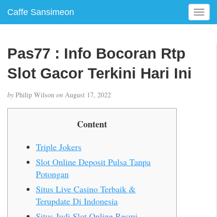
Caffe Sansimeon
T
o
g
g
Pas77 : Info Bocoran Rtp
l
e
Slot Gacor Terkini Hari Ini
n
a
by
Philip Wilson
on
August 17, 2022
v
i
g
Content
a
t
Triple Jokers
i
Slot Online Deposit Pulsa Tanpa
o
Potongan
n
Situs Live Casino Terbaik &
Terupdate Di Indonesia
Situs Judi Slot Online Resmi