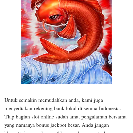
Untuk semakin memudahkan anda, kami juga
menyediakan rekening bank lokal di semua Indonesia.
Tiap bagian slot online sudah amat pengalaman bersama
yang namanya bonus jackpot besar. Anda jangan