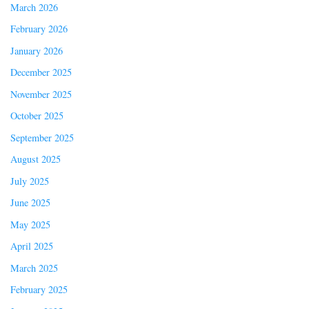
March 2026
February 2026
January 2026
December 2025
November 2025
October 2025
September 2025
August 2025
July 2025
June 2025
May 2025
April 2025
March 2025
February 2025