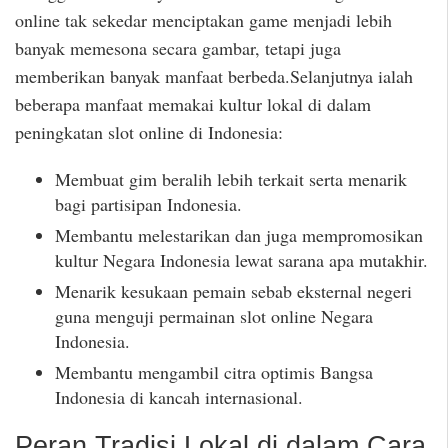
online tak sekedar menciptakan game menjadi lebih
banyak memesona secara gambar, tetapi juga
memberikan banyak manfaat berbeda.Selanjutnya ialah
beberapa manfaat memakai kultur lokal di dalam
peningkatan slot online di Indonesia:
Membuat gim beralih lebih terkait serta menarik
bagi partisipan Indonesia.
Membantu melestarikan dan juga mempromosikan
kultur Negara Indonesia lewat sarana apa mutakhir.
Menarik kesukaan pemain sebab eksternal negeri
guna menguji permainan slot online Negara
Indonesia.
Membantu mengambil citra optimis Bangsa
Indonesia di kancah internasional.
Peran Tradisi Lokal di dalam Cara