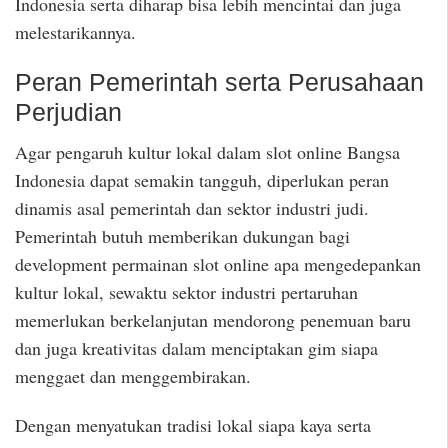
Indonesia serta diharap bisa lebih mencintai dan juga
melestarikannya.
Peran Pemerintah serta Perusahaan
Perjudian
Agar pengaruh kultur lokal dalam slot online Bangsa
Indonesia dapat semakin tangguh, diperlukan peran
dinamis asal pemerintah dan sektor industri judi.
Pemerintah butuh memberikan dukungan bagi
development permainan slot online apa mengedepankan
kultur lokal, sewaktu sektor industri pertaruhan
memerlukan berkelanjutan mendorong penemuan baru
dan juga kreativitas dalam menciptakan gim siapa
menggaet dan menggembirakan.
Dengan menyatukan tradisi lokal siapa kaya serta