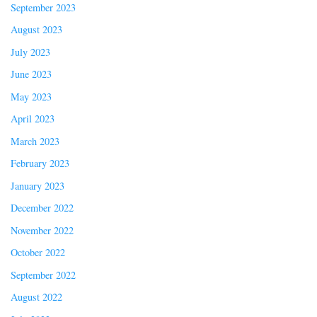
September 2023
August 2023
July 2023
June 2023
May 2023
April 2023
March 2023
February 2023
January 2023
December 2022
November 2022
October 2022
September 2022
August 2022