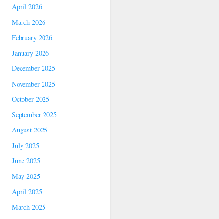
April 2026
March 2026
February 2026
January 2026
December 2025
November 2025
October 2025
September 2025
August 2025
July 2025
June 2025
May 2025
April 2025
March 2025