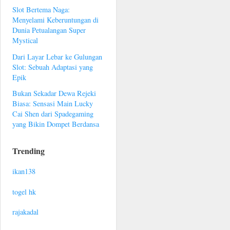
Slot Bertema Naga:
Menyelami Keberuntungan di
Dunia Petualangan Super
Mystical
Dari Layar Lebar ke Gulungan
Slot: Sebuah Adaptasi yang
Epik
Bukan Sekadar Dewa Rejeki
Biasa: Sensasi Main Lucky
Cai Shen dari Spadegaming
yang Bikin Dompet Berdansa
Trending
ikan138
togel hk
rajakadal