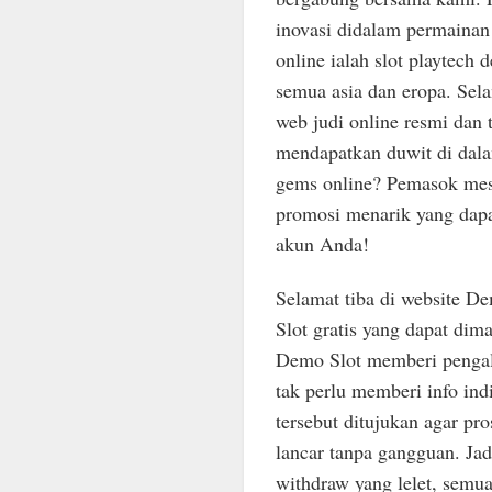
inovasi didalam permainan j
online ialah slot playtech
semua asia dan eropa. Sela
web judi online resmi dan t
mendapatkan duwit di dala
gems online? Pemasok mesi
promosi menarik yang dap
akun Anda!
Selamat tiba di website De
Slot gratis yang dapat dim
Demo Slot memberi pengal
tak perlu memberi info in
tersebut ditujukan agar pr
lancar tanpa gangguan. Jad
withdraw yang lelet, semua