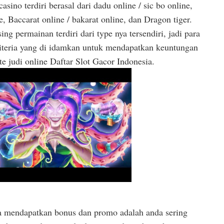
asino terdiri berasal dari dadu online / sic bo online,
ne, Baccarat online / bakarat online, dan Dragon tiger.
g permainan terdiri dari type nya tersendiri, jadi para
kriteria yang di idamkan untuk mendapatkan keuntungan
te judi online Daftar Slot Gacor Indonesia.
sa mendapatkan bonus dan promo adalah anda sering