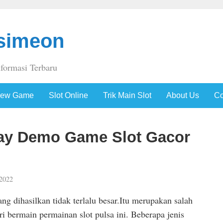
nsimeon
nformasi Terbaru
iew Game
Slot Online
Trik Main Slot
About Us
Co
lay Demo Game Slot Gacor
2022
ng dihasilkan tidak terlalu besar.Itu merupakan salah
ri bermain permainan slot pulsa ini. Beberapa jenis