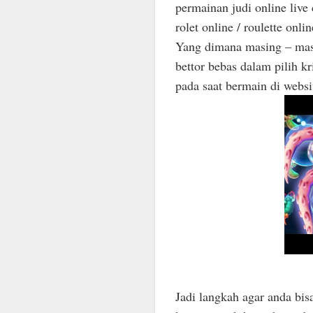
permainan judi online live c
rolet online / roulette onli
Yang dimana masing – masin
bettor bebas dalam pilih 
pada saat bermain di websi
Jadi langkah agar anda bi