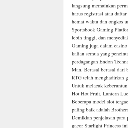
langsung memainkan perm
harus registrasi atau dafta
hemat waktu dan ongkos un
Sportsbook Gaming Platfo
lebih tinggi, dan menyedi
Gaming juga dalam casino j
kalian semua yang pencin
perdagangan Endon Technol
Man. Berasal berasal dari 
RTG telah menghadirkan ga
Untuk melacak keberuntung
Hot Hot Fruit, Lantern Lu
Beberapa model slot terga
paling baik adalah Brothe
Demikian penjelasan para p
gacor Starlight Princess i