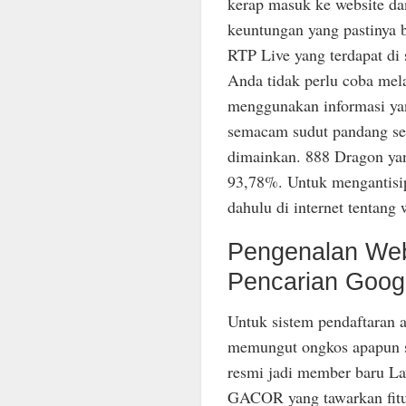
kerap masuk ke website da
keuntungan yang pastinya b
RTP Live yang terdapat di 
Anda tidak perlu coba mela
menggunakan informasi yan
semacam sudut pandang seb
dimainkan. 888 Dragon yang
93,78%. Untuk mengantisipa
dahulu di internet tentang
Pengenalan Web
Pencarian Goog
Untuk sistem pendaftaran a
memungut ongkos apapun s
resmi jadi member baru 
GACOR yang tawarkan fitur