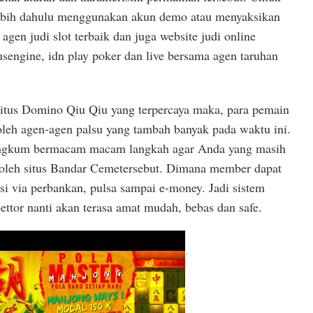
lebih dahulu menggunakan akun demo atau menyaksikan
 agen judi slot terbaik dan juga website judi online
xusengine, idn play poker dan live bersama agen taruhan
itus Domino Qiu Qiu yang terpercaya maka, para pemain
 oleh agen-agen palsu yang tambah banyak pada waktu ini.
angkum bermacam macam langkah agar Anda yang masih
u oleh situs Bandar Cemetersebut. Dimana member dapat
ksi via perbankan, pulsa sampai e-money. Jadi sistem
bettor nanti akan terasa amat mudah, bebas dan safe.