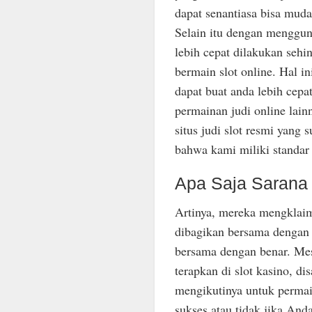
dapat senantiasa bisa mud
Selain itu dengan mengguna
lebih cepat dilakukan sehi
bermain slot online. Hal 
dapat buat anda lebih cep
permainan judi online lain
situs judi slot resmi yang 
bahwa kami miliki standar 
Apa Saja Sarana 
Artinya, mereka mengklaim
dibagikan bersama dengan l
bersama dengan benar. Me
terapkan di slot kasino, di
mengikutinya untuk permai
sukses atau tidak jika And