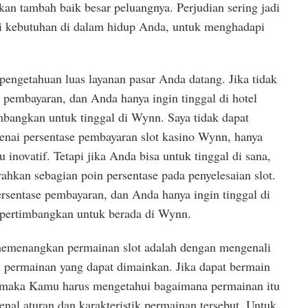
an tambah baik besar peluangnya. Perjudian sering jadi
adi kebutuhan di dalam hidup Anda, untuk menghadapi
pengetahuan luas layanan pasar Anda datang. Jika tidak
 pembayaran, dan Anda hanya ingin tinggal di hotel
bangkan untuk tinggal di Wynn. Saya tidak dapat
nai persentase pembayaran slot kasino Wynn, hanya
u inovatif. Tetapi jika Anda bisa untuk tinggal di sana,
hkan sebagian poin persentase pada penyelesaian slot.
ersentase pembayaran, dan Anda hanya ingin tinggal di
 pertimbangkan untuk berada di Wynn.
memenangkan permainan slot adalah dengan mengenali
u permainan yang dapat dimainkan. Jika dapat bermain
e maka Kamu harus mengetahui bagaimana permainan itu
al aturan dan karakteristik permainan tersebut. Untuk