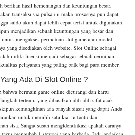
ah berikan hasil kemenangan dan keuntungan besar.
kan transaksi via pulsa ini maka prosesnya pun dapat
ngga saldo akun dapat lebih cepat terisi untuk digunakan
inipun menjadikan sebuah keuntungan yang besar dan
at untuk mengakses permainan slot game atau model
nya yang disediakan oleh website. Slot Online sebagai
sudah miliki lisensi menjadi sebagai sebuah cerminan
kualitas pelayanan yang paling baik bagi para member.
Yang Ada Di Slot Online ?
 bahwa bermain game online dicurangi dan kartu
angkah tertentu yang dihasilkan alih-alih sifat acak
skipun kemungkinan ada banyak siasat yang dapat Anda
sarankan untuk memilih satu kiat tertentu dan
nan sisa. Sangat susah mengidentifikasi apakah caranya
a terus mengubah 1 strategi yang berbeda. Jadi, andaikan