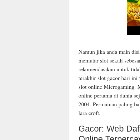
Namun jika anda main disi
memutar slot sekali sebesar
rekomendasikan untuk tida
terakhir slot gacor hari i
slot online Microgaming.
online pertama di dunia se
2004. Permainan paling ba
lara croft.
Gacor: Web Daft
Online Terperca