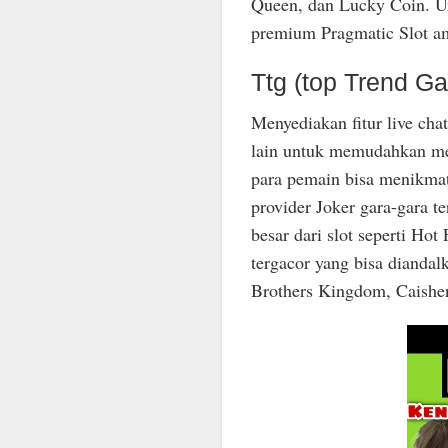
Queen, dan Lucky Coin. Un
premium Pragmatic Slot am
Ttg (top Trend G
Menyediakan fitur live cha
lain untuk memudahkan me
para pemain bisa menikmat
provider Joker gara-gara te
besar dari slot seperti Ho
tergacor yang bisa dianda
Brothers Kingdom, Caishen