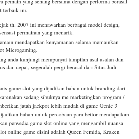
ya pemain yang senang bersama dengan performa berasal
 terbaik ini.
sejak th. 2007 ini menawarkan berbagai model design,
 sensasi permainan yang menarik.
 pemain mendapatkan kenyamanan selama memainkan
lot Microgaming.
yang anda kunjungi mempunyai tampilan asal asalan dan
s dan cepat, segeralah pergi berasal dari Situs Judi
enis game slot yang dijadikan bahan untuk branding dari
dikarenakan sedang sibuknya me marketingkan program /
erikan jatah jackpot lebih mudah di game Genie 3
dijadikan bahan untuk percobaan para bettor mendapatkan
n penyedia game slot online yang mengambil nuansa
slot online game disini adalah Queen Femida, Kraken