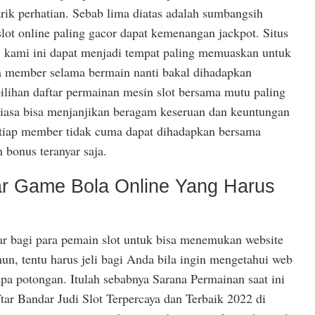
k perhatian. Sebab lima diatas adalah sumbangsih
lot online paling gacor dapat kemenangan jackpot. Situs
88 kami ini dapat menjadi tempat paling memuaskan untuk
a member selama bermain nanti bakal dihadapkan
lihan daftar permainan mesin slot bersama mutu paling
ntiasa bisa menjanjikan beragam keseruan dan keuntungan
tiap member tidak cuma dapat dihadapkan bersama
bonus teranyar saja.
 Game Bola Online Yang Harus
ar bagi para pemain slot untuk bisa menemukan website
mun, tentu harus jeli bagi Anda bila ingin mengetahui web
anpa potongan. Itulah sebabnya Sarana Permainan saat ini
ar Bandar Judi Slot Terpercaya dan Terbaik 2022 di