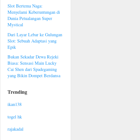
Slot Bertema Naga:
Menyelami Keberuntungan di
Dunia Petualangan Super
Mystical
Dari Layar Lebar ke Gulungan
Slot: Sebuah Adaptasi yang
Epik
Bukan Sekadar Dewa Rejeki
Biasa: Sensasi Main Lucky
Cai Shen dari Spadegaming
yang Bikin Dompet Berdansa
Trending
ikan138
togel hk
rajakadal