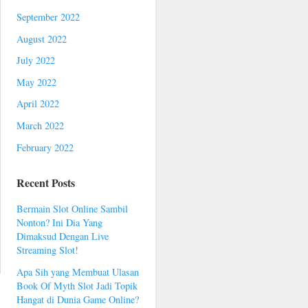
September 2022
August 2022
July 2022
May 2022
April 2022
March 2022
February 2022
Recent Posts
Bermain Slot Online Sambil
Nonton? Ini Dia Yang
Dimaksud Dengan Live
Streaming Slot!
Apa Sih yang Membuat Ulasan
Book Of Myth Slot Jadi Topik
Hangat di Dunia Game Online?