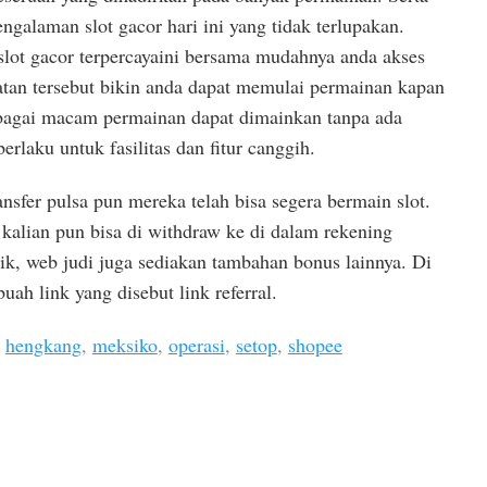
galaman slot gacor hari ini yang tidak terlupakan.
slot gacor terpercayaini bersama mudahnya anda akses
an tersebut bikin anda dapat memulai permainan kapan
rbagai macam permainan dapat dimainkan tanpa ada
berlaku untuk fasilitas dan fitur canggih.
nsfer pulsa pun mereka telah bisa segera bermain slot.
kalian pun bisa di withdraw ke di dalam rekening
ik, web judi juga sediakan tambahan bonus lainnya. Di
uah link yang disebut link referral.
,
hengkang
,
meksiko
,
operasi
,
setop
,
shopee