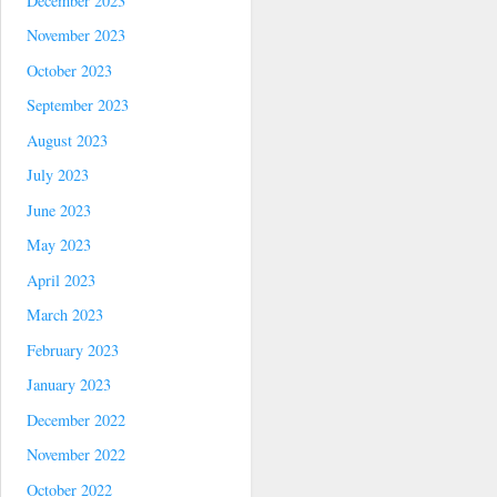
December 2023
November 2023
October 2023
September 2023
August 2023
July 2023
June 2023
May 2023
April 2023
March 2023
February 2023
January 2023
December 2022
November 2022
October 2022