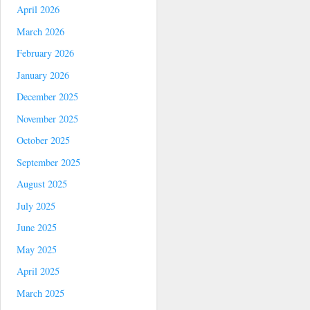
April 2026
March 2026
February 2026
January 2026
December 2025
November 2025
October 2025
September 2025
August 2025
July 2025
June 2025
May 2025
April 2025
March 2025