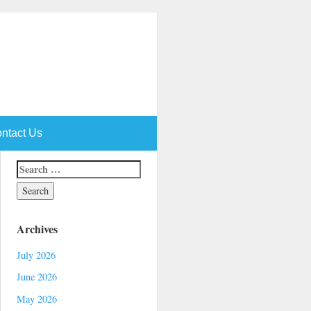
ntact Us
Archives
July 2026
June 2026
May 2026