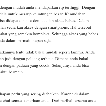
, dengan mudah anda mendapatkan rtp tertinggi. Dengan
ndala untuk meraup keuntungan besar. Kemudahan
bisa didapatkan slot demoadalah akses bebas. Dalam
elah sedia kan akses dengan smartphone. Hal tersebut
akat yang semakin kompleks. Sehingga akses yang bebas
nda dalam bermain kapan saja.
kannya tentu tidak bakal mudah seperti lainnya. Anda
n judi dengan peluang terbaik. Dimana anda bakal
 dengan paduan yang cocok. Selanjutnya anda bisa
aktu bermain.
hapan perlu yang sering diabaikan. Karena di dalam
etehui semua keperluan anda. Dari perihal tersebut anda