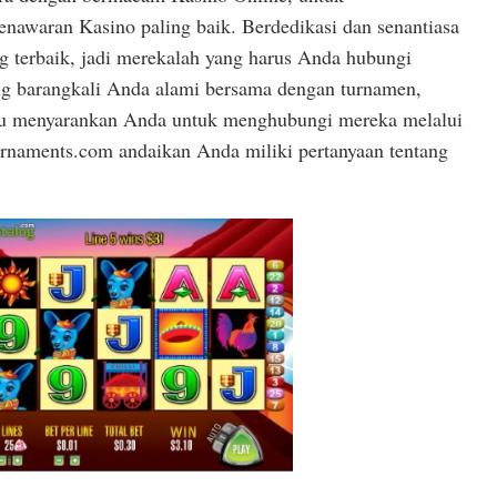
nawaran Kasino paling baik. Berdedikasi dan senantiasa
 terbaik, jadi merekalah yang harus Anda hubungi
ng barangkali Anda alami bersama dengan turnamen,
lalu menyarankan Anda untuk menghubungi mereka melalui
ournaments.com andaikan Anda miliki pertanyaan tentang