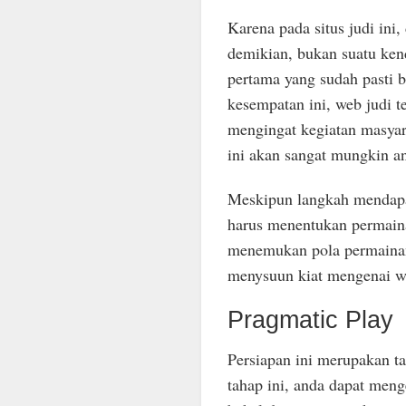
Karena pada situs judi ini
demikian, bukan suatu ke
pertama yang sudah pasti 
kesempatan ini, web judi t
mengingat kegiatan masyar
ini akan sangat mungkin a
Meskipun langkah mendapat
harus menentukan permaina
menemukan pola permainan
menysuun kiat mengenai w
Pragmatic Play
Persiapan ini merupakan ta
tahap ini, anda dapat meng