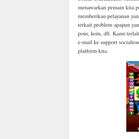
menawarkan pemain kita pe
memberikan pelayanan yang
terkait problem apapun ya
poin, koin, dll. Kami ter
e-mail ke support socialt
platform kita.