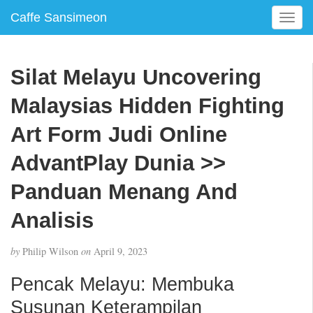
Caffe Sansimeon
T
o
g
g
Silat Melayu Uncovering
l
e
Malaysias Hidden Fighting
n
a
Art Form Judi Online
v
AdvantPlay Dunia >>
i
g
Panduan Menang And
a
t
Analisis
i
o
n
by
Philip Wilson
on
April 9, 2023
Pencak Melayu: Membuka
Susunan Keterampilan