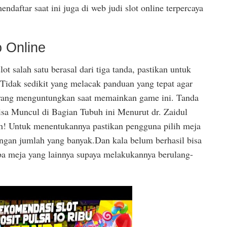
ndaftar saat ini juga di web judi slot online terpercaya
o Online
t salah satu berasal dari tiga tanda, pastikan untuk
 Tidak sedikit yang melacak panduan yang tepat agar
 yang menguntungkan saat memainkan game ini. Tanda
a Muncul di Bagian Tubuh ini Menurut dr. Zaidul
h! Untuk menentukannya pastikan pengguna pilih meja
engan jumlah yang banyak.Dan kala belum berhasil bisa
a meja yang lainnya supaya melakukannya berulang-