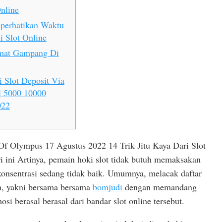
nline
perhatikan Waktu
i Slot Online
Amat Gampang Di
 Slot Deposit Via
l 5000 10000
022
 Of Olympus 17 Agustus 2022 14 Trik Jitu Kaya Dari Slot
i ini Artinya, pemain hoki slot tidak butuh memaksakan
onsentrasi sedang tidak baik. Umumnya, melacak daftar
ah, yakni bersama bersama
bomjudi
dengan memandang
i berasal berasal dari bandar slot online tersebut.