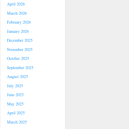
April 2026
March 2026
February 2026
January 2026
December 2025
November 2025
October 2025
September 2025
August 2025
July 2025
June 2025
May 2025
April 2025
March 2025