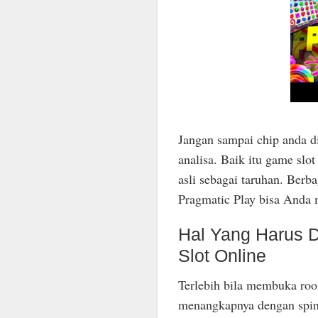
Jangan sampai chip anda d
analisa. Baik itu game sl
asli sebagai taruhan. Berb
Pragmatic Play bisa Anda m
Hal Yang Harus D
Slot Online
Terlebih bila membuka room 
menangkapnya dengan spin 