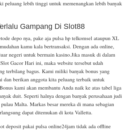
ki peluang lebih tinggi untuk memenangkan lebih banyak
Terlalu Gampang Di Slot88
etode depo nya, pake aja pulsa hp telkomsel ataupun XL
mudahan kamu kala bertransaksi. Dengan ada online,
luar negeri untuk bermain kasino.Jika masuk di dalam
lot Gacor Hari ini, maka website tersebut udah
g terbilang bagus. Kami miliki banyak bonus yang
i dan berikan anggota kita peluang terbaik untuk
Bonus kami akan membantu Anda naik ke atas tabel liga
nyak duit. Seperti halnya dengan banyak perusahaan judi
i pulau Malta. Markas besar mereka di mana sebagian
langsung dapat ditemukan di kota Valletta.
lot deposit pakai pulsa online24jam tidak ada offline