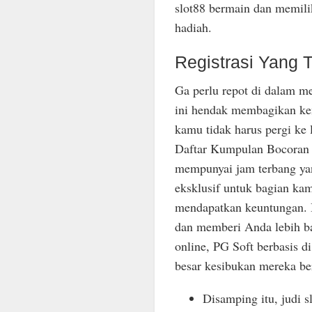
slot88 bermain dan memili
hadiah.
Registrasi Yang 
Ga perlu repot di dalam m
ini hendak membagikan ke
kamu tidak harus pergi ke 
Daftar Kumpulan Bocoran S
mempunyai jam terbang yan
eksklusif untuk bagian kam
mendapatkan keuntungan. 
dan memberi Anda lebih ba
online, PG Soft berbasis d
besar kesibukan mereka ber
Disamping itu, judi s