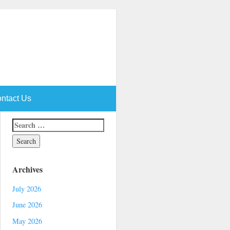
ntact Us
Archives
July 2026
June 2026
May 2026