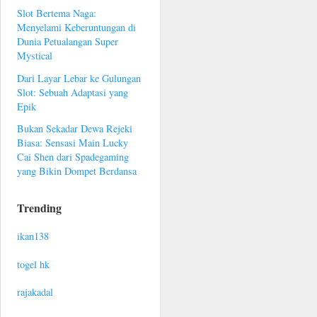
Slot Bertema Naga:
Menyelami Keberuntungan di
Dunia Petualangan Super
Mystical
Dari Layar Lebar ke Gulungan
Slot: Sebuah Adaptasi yang
Epik
Bukan Sekadar Dewa Rejeki
Biasa: Sensasi Main Lucky
Cai Shen dari Spadegaming
yang Bikin Dompet Berdansa
Trending
ikan138
togel hk
rajakadal