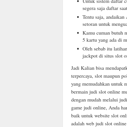
Untuk sistem daftar 
segera saja daftar saat
Tentu saja, andaika
setoran untuk meng
Kamu cuman butuh me
5 kartu yang ada di m
Oleh sebab itu latiha
jackpot di situs slot 
Jadi Kalian bisa mendapatk
terpercaya, slot maupun po
yang memudahkan untuk m
bermain judi slot online 
dengan mudah melalui judi
game judi online, Anda har
baik untuk website slot onl
adalah web judi slot onli