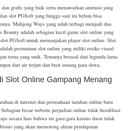
dan grafis yang baik serta menawarkan animasi yang
lan slot PGSoft yang hingga saat ini belum bisa
ainnya. Mahjong Ways yang udah terbagi menjadi dua
s Bounty adalah sebagian kecil game slot online yang
 slot PGSoft untuk memanjakan player slot online. Slot
dalah permainan slot online yang miliki resiko visual
n tema yang unik. Temanya berasal dari legenda lama
mpat dari air terjun dan buat senang para dewa.
i Slot Online Gampang Menang
ruhan di internet dan perusahaan taruhan online baru
 Sebagian besar website perjudian online tidak berafiliasi
aya secara luas bahwa ini gara-gara kasino darat tidak
l bisnis yang akan memotong aliran pendapatan