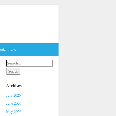
ntact Us
Archives
July 2026
June 2026
May 2026