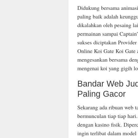
Didukung bersama animasi 
paling baik adalah keunggu
dikalahkan oleh pesaing l
permainan sampai Captain’
sukses diciptakan Provider
Online Koi Gate Koi Gate a
mengesankan bersama denga
mengenai koi yang gigih lo
Bandar Web Jud
Paling Gacor
Sekarang ada ribuan web ta
bermunculan tiap tiap hari.
dengan kasino fisik. Diperc
ingin terlibat dalam mode