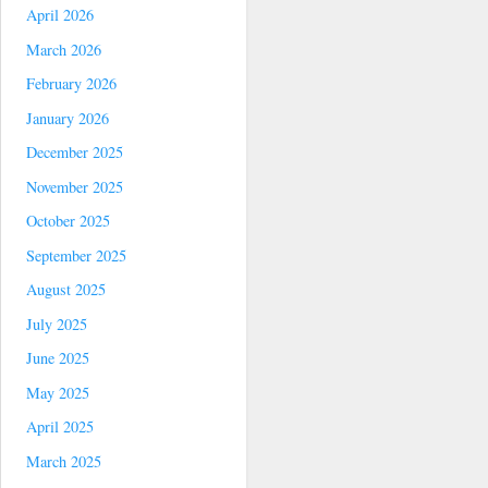
April 2026
March 2026
February 2026
January 2026
December 2025
November 2025
October 2025
September 2025
August 2025
July 2025
June 2025
May 2025
April 2025
March 2025