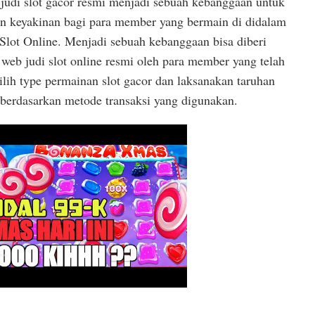
 judi slot gacor resmi menjadi sebuah kebanggaan untuk
n keyakinan bagi para member yang bermain di didalam
 Slot Online. Menjadi sebuah kebanggaan bisa diberi
web judi slot online resmi oleh para member yang telah
ih type permainan slot gacor dan laksanakan taruhan
n berdasarkan metode transaksi yang digunakan.