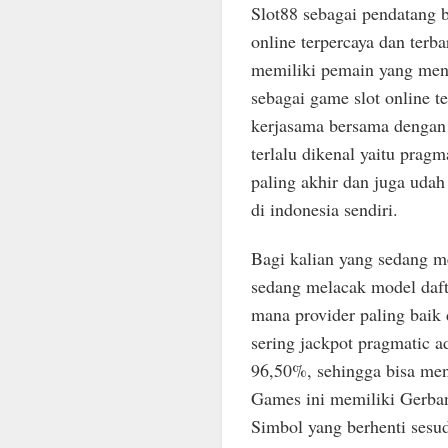
Slot88 sebagai pendatang 
online terpercaya dan terb
memiliki pemain yang men
sebagai game slot online t
kerjasama bersama dengan b
terlalu dikenal yaitu pragm
paling akhir dan juga udah
di indonesia sendiri.
Bagi kalian yang sedang m
sedang melacak model dafta
mana provider paling baik 
sering jackpot pragmatic a
96,50%, sehingga bisa men
Games ini memiliki Gerbang
Simbol yang berhenti sesu