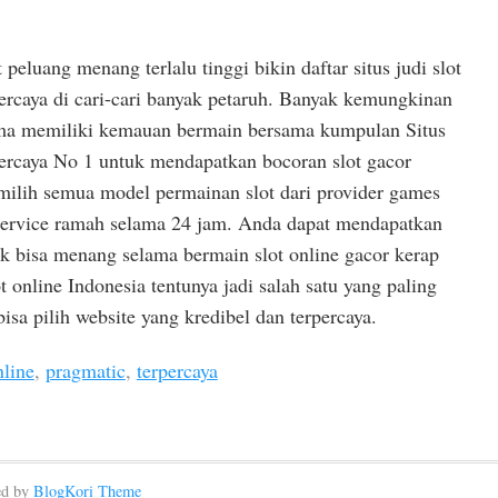
eluang menang terlalu tinggi bikin daftar situs judi slot
percaya di cari-cari banyak petaruh. Banyak kemungkinan
ama memiliki kemauan bermain bersama kumpulan Situs
percaya No 1 untuk mendapatkan bocoran slot gacor
ilih semua model permainan slot dari provider games
service ramah selama 24 jam. Anda dapat mendapatkan
k bisa menang selama bermain slot online gacor kerap
 online Indonesia tentunya jadi salah satu yang paling
isa pilih website yang kredibel dan terpercaya.
nline
,
pragmatic
,
terpercaya
ed by
BlogKori Theme