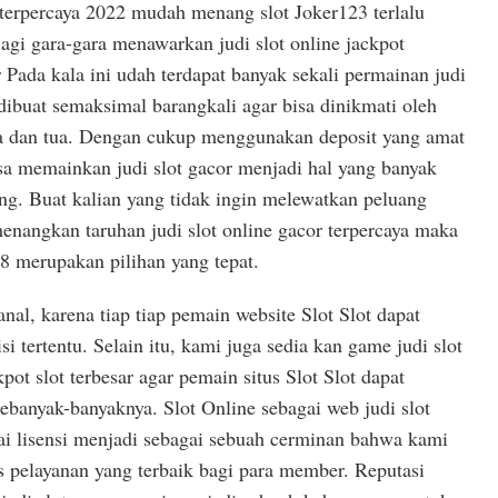
ne terpercaya 2022 mudah menang slot Joker123 terlalu
lagi gara-gara menawarkan judi slot online jackpot
r Pada kala ini udah terdapat banyak sekali permainan judi
 dibuat semaksimal barangkali agar bisa dinikmati oleh
 dan tua. Dengan cukup menggunakan deposit yang amat
sa memainkan judi slot gacor menjadi hal yang banyak
ng. Buat kalian yang tidak ingin melewatkan peluang
nangkan taruhan judi slot online gacor terpercaya maka
88 merupakan pilihan yang tepat.
anal, karena tiap tiap pemain website Slot Slot dapat
 tertentu. Selain itu, kami juga sedia kan game judi slot
pot slot terbesar agar pemain situs Slot Slot dapat
banyak-banyaknya. Slot Online sebagai web judi slot
i lisensi menjadi sebagai sebuah cerminan bahwa kami
s pelayanan yang terbaik bagi para member. Reputasi