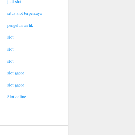
judi slot
situs slot terpercaya
pengeluaran hk
slot
slot
slot
slot gacor
slot gacor
Slot online