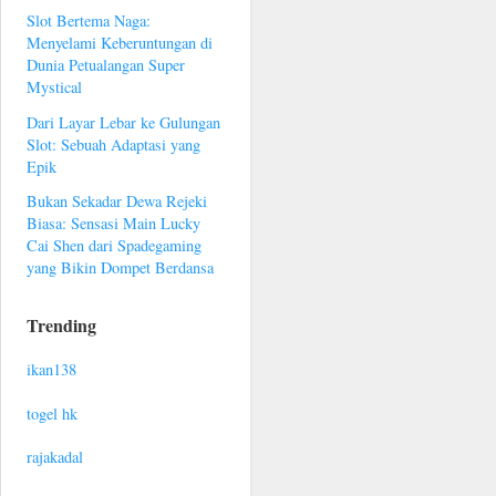
Slot Bertema Naga:
Menyelami Keberuntungan di
Dunia Petualangan Super
Mystical
Dari Layar Lebar ke Gulungan
Slot: Sebuah Adaptasi yang
Epik
Bukan Sekadar Dewa Rejeki
Biasa: Sensasi Main Lucky
Cai Shen dari Spadegaming
yang Bikin Dompet Berdansa
Trending
ikan138
togel hk
rajakadal