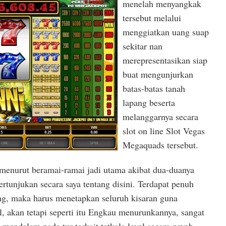
menelah menyangkak
tersebut melalui
menggiatkan uang suap
sekitar nan
merepresentasikan siap
buat mengunjurkan
batas-batas tanah
lapang beserta
melanggarnya secara
slot on line Slot Vegas
Megaquads tersebut.
 menurut beramai-ramai jadi utama akibat dua-duanya
rtunjukan secara saya tentang disini. Terdapat penuh
g, maka harus menetapkan seluruh kisaran guna
l, akan tetapi seperti itu Engkau menurunkannya, sangat
endalam pada tur terkait tatkala level secara payah.