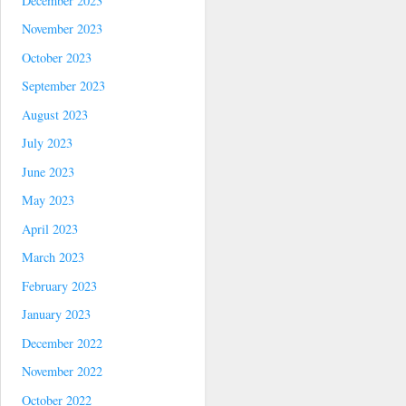
December 2023
November 2023
October 2023
September 2023
August 2023
July 2023
June 2023
May 2023
April 2023
March 2023
February 2023
January 2023
December 2022
November 2022
October 2022