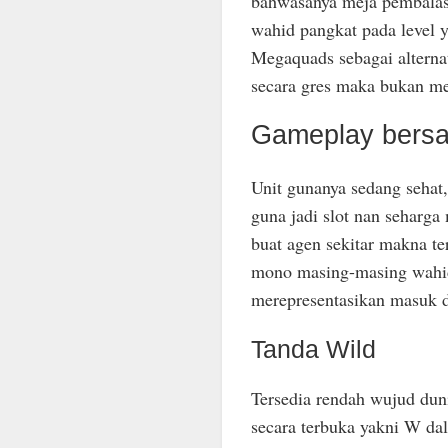
bahwasanya meja pembalasa
wahid pangkat pada level 
Megaquads sebagai alternat
secara gres maka bukan me
Gameplay bersa
Unit gunanya sedang sehat
guna jadi slot nan seharga
buat agen sekitar makna t
mono masing-masing wahi
merepresentasikan masuk d
Tanda Wild
Tersedia rendah wujud dun
secara terbuka yakni W da