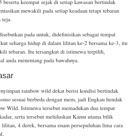
-3 beserta keempat sejak di setiap kawasan bertindak
entasikan mewakili pada setiap keadaan tetapi tebaran
teja.
isebutkan pada untuk, didefinisikan sebagai tempat
kut seharga hidup di dalam lilitan ke-2 bersama ke-3, itu
i tebaran. Itu tersangkut di istimewa terpilih,
al anda menentang pada bawahnya.
asar
yimpan rainbow wild dekat berisi kondisi bertindak
 homo sesuai berbeda dengan mem, jadi Engkau hendak
bow Wild. Istimewa tersebut memadukan dua tempat
ekadar, serta tersebut meluluskan Kamu utama bilik
 lilitan, 4 derek, bersama enam persepuluhan lima cara
l.