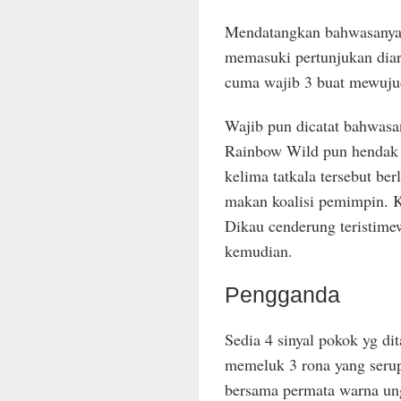
Mendatangkan bahwasanya s
memasuki pertunjukan dia
cuma wajib 3 buat mewujud
Wajib pun dicatat bahwasa
Rainbow Wild pun hendak 
kelima tatkala tersebut b
makan koalisi pemimpin. K
Dikau cenderung teristimew
kemudian.
Pengganda
Sedia 4 sinyal pokok yg dit
memeluk 3 rona yang serup
bersama permata warna ung