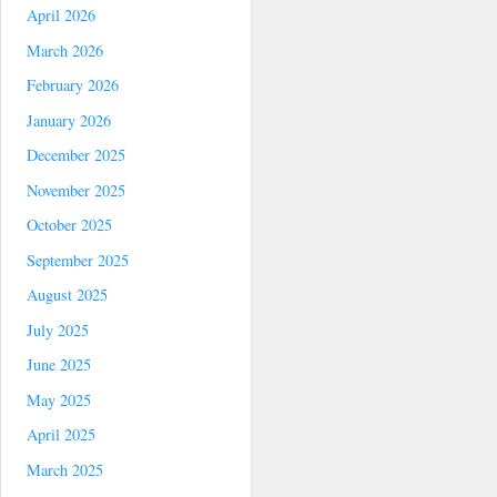
April 2026
March 2026
February 2026
January 2026
December 2025
November 2025
October 2025
September 2025
August 2025
July 2025
June 2025
May 2025
April 2025
March 2025