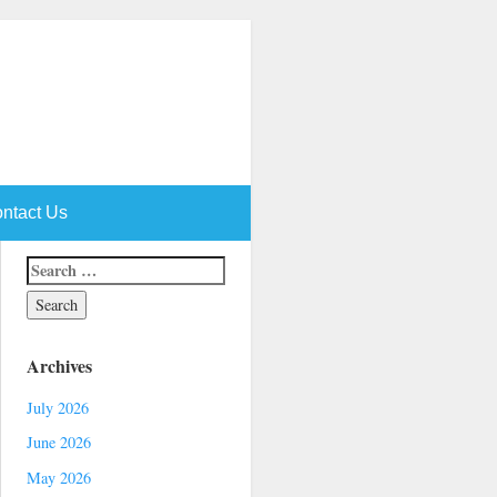
ntact Us
Archives
July 2026
June 2026
May 2026