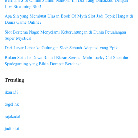
Bermain Slot Online Sambil Nonton? Ini Dia Yang Dimaksud Dengan
Live Streaming Slot!
Apa Sih yang Membuat Ulasan Book Of Myth Slot Jadi Topik Hangat di
Dunia Game Online?
Slot Bertema Naga: Menyelami Keberuntungan di Dunia Petualangan
Super Mystical
Dari Layar Lebar ke Gulungan Slot: Sebuah Adaptasi yang Epik
Bukan Sekadar Dewa Rejeki Biasa: Sensasi Main Lucky Cai Shen dari
Spadegaming yang Bikin Dompet Berdansa
Trending
ikan138
togel hk
rajakadal
judi slot