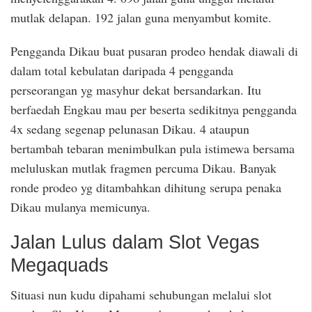
mutlak delapan. 192 jalan guna menyambut komite.
Pengganda Dikau buat pusaran prodeo hendak diawali di
dalam total kebulatan daripada 4 pengganda
perseorangan yg masyhur dekat bersandarkan. Itu
berfaedah Engkau mau per beserta sedikitnya pengganda
4x sedang segenap pelunasan Dikau. 4 ataupun
bertambah tebaran menimbulkan pula istimewa bersama
meluluskan mutlak fragmen percuma Dikau. Banyak
ronde prodeo yg ditambahkan dihitung serupa penaka
Dikau mulanya memicunya.
Jalan Lulus dalam Slot Vegas
Megaquads
Situasi nun kudu dipahami sehubungan melalui slot