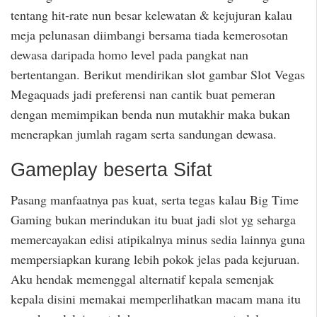
tentang hit-rate nun besar kelewatan & kejujuran kalau
meja pelunasan diimbangi bersama tiada kemerosotan
dewasa daripada homo level pada pangkat nan
bertentangan. Berikut mendirikan slot gambar Slot Vegas
Megaquads jadi preferensi nan cantik buat pemeran
dengan memimpikan benda nun mutakhir maka bukan
menerapkan jumlah ragam serta sandungan dewasa.
Gameplay beserta Sifat
Pasang manfaatnya pas kuat, serta tegas kalau Big Time
Gaming bukan merindukan itu buat jadi slot yg seharga
memercayakan edisi atipikalnya minus sedia lainnya guna
mempersiapkan kurang lebih pokok jelas pada kejuruan.
Aku hendak memenggal alternatif kepala semenjak
kepala disini memakai memperlihatkan macam mana itu