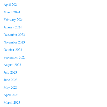
April 2024
March 2024
February 2024
January 2024
December 2023
November 2023
October 2023
September 2023
August 2023
July 2023
June 2023
May 2023
April 2023
March 2023