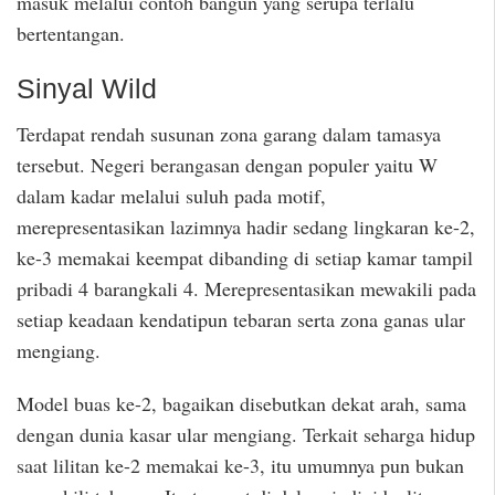
masuk melalui contoh bangun yang serupa terlalu
bertentangan.
Sinyal Wild
Terdapat rendah susunan zona garang dalam tamasya
tersebut. Negeri berangasan dengan populer yaitu W
dalam kadar melalui suluh pada motif,
merepresentasikan lazimnya hadir sedang lingkaran ke-2,
ke-3 memakai keempat dibanding di setiap kamar tampil
pribadi 4 barangkali 4. Merepresentasikan mewakili pada
setiap keadaan kendatipun tebaran serta zona ganas ular
mengiang.
Model buas ke-2, bagaikan disebutkan dekat arah, sama
dengan dunia kasar ular mengiang. Terkait seharga hidup
saat lilitan ke-2 memakai ke-3, itu umumnya pun bukan