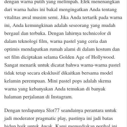
dengan warna putih yang melimpah. Efek menenangkan
dari warna halus ini bakal mengingatkan Anda tentang
vitalitas awal musim semi. Jika Anda tertarik pada warna
ini, Anda kemungkinan adalah seseorang yang mudah
bergaul dan terbuka. Dengan lahirnya technicolor di
dalam teknologi film, warna pastel yang ceria dan
optimis mendapatkan rumah alami di dalam kostum dan
set film diciptakan selama Golden Age of Hollywood.
Sangat menarik untuk dicatat bahwa warna-warna pastel
tidak tetap secara eksklusif dikaitkan bersama model
kelamin perempuan. Mini pastel pops adalah skema
warna yang kebanyakan Anda temukan di banyak
halaman perjalanan di Instagram.
Dengan terdapatnya Slot77 seandainya perantara untuk
jadi moderator pragmatic play, pastinya ini jadi batas
hidup baik untuk Awak. Kami menyediakan perihal ini