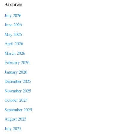
Archives
July 2026
June 2026
May 2026
April 2026
March 2026
February 2026
January 2026
December 2025
November 2025
October 2025
September 2025
August 2025
July 2025