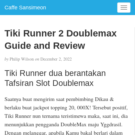
Caffe Sansimeon
T
o
g
g
Tiki Runner 2 Doublemax
l
e
Guide and Review
n
a
by
Philip Wilson
on
December 2, 2022
v
i
Tiki Runner dua berantakan
g
a
Tafsiran Slot Doublemax
t
i
Saatnya buat mengirim saat pembimbing Dikau &
o
berlaku buat jackpot topping 20, 000X! Tersebut positif,
n
Tiki Runner nun ternama teristimewa maka, saat ini, dia
menunjukkan pengganda DoubleMax maju Yggdrasil.
Dengan melanggar, apabila Kamu bakal berlari dalam