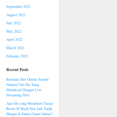
September 2022
August 2022
July 2022
May 2022
April 2022
March 2022
February 2022
Recent Posts
Bermain Slot Online Sambil
Nonton? Ini Dia Yang
Dimaksud Dengan Live
Streaming Slot!
Apa Sih yang Membuat Ulasan
Book Of Myth Slot Jadi Topik
Hangat di Dunia Game Online?