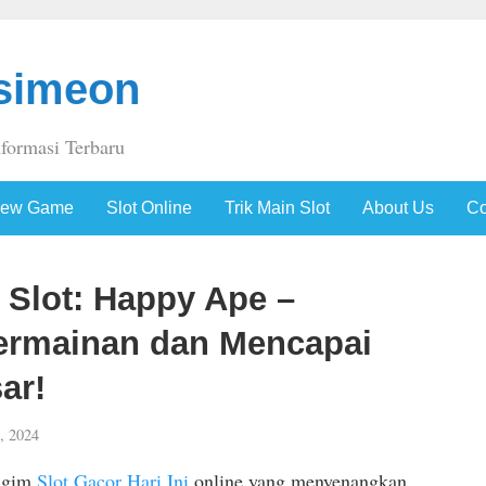
nsimeon
nformasi Terbaru
iew Game
Slot Online
Trik Main Slot
About Us
Co
Slot: Happy Ape –
ermainan dan Mencapai
ar!
, 2024
s gim
Slot Gacor Hari Ini
online yang menyenangkan