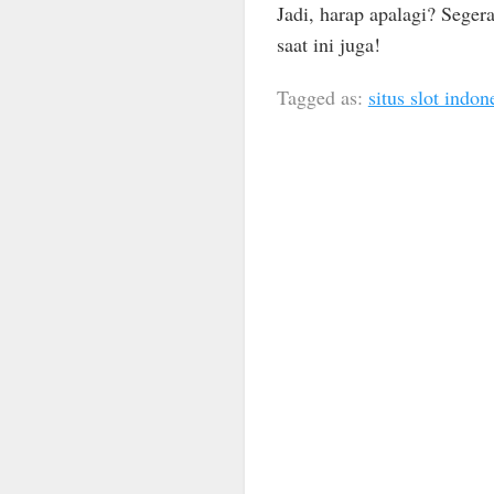
Jadi, harap apalagi? Sege
saat ini juga!
Tagged as:
situs slot indon