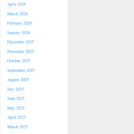
April 2026
March 2026
February 2026
January 2026
December 2025
November 2025
October 2025
September 2025
August 2025
July 2025
June 2025
May 2025
April 2025
March 2025