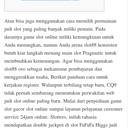
Atau bisa juga menggunakan cara memilih permainan
judi slot yang paling banyak miliki pemain. Pada
dasarnya game slot online miliki kemungkinan untuk
Anda menangkan, namun Anda arena slot88 konsisten
butuh kiat langkah menang main slot Pragmatic untuk
membuahkan kemenangan. Agar bisa menggunakan
slot88 ovo sebagai mekanisme pembayaran dan
menggerakkan usaha, Berikut panduan cara untuk
kerjakan register. Walaupun terbilang tetap baru, CQ9
tidak pernah sembarang menentukan perwakilan web
judi slot online paling baru. Mulai dari penyediaan game
slot gacor slot online sampai layanan pelayanan customer
service 24jam online. Slotters, inilah rahasia
mendapatkan double jackpot di slot FaFaFa Higgs judi