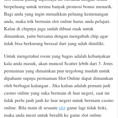
berpeluang untuk terima banyak promosi bonus menarik.
Bagi anda yang ingin menaikkan peluang kemenangan
anda, maka trik bermain slot online harus anda pelajari.
Kalau di chipnya juga sudah dibuat enak untuk
dimainkan, yaitu bersama dengan mengubah chip agar
tidak bisa berkurang berasal dari yang udah dimiliki.
Untuk mengetahui room yang bagus adalah kebanyakan
kala anda masuk, akan muncul Scatter lebih dari 3. Jenis
permainan yang dimainkan pun tergolong mudah untuk
dipahami supaya permainan Slot Online dapat dimainkan
oleh berbagai kalangan . Jika kalian adalah pemain judi
casino online yang suka bermain di luar negeri, saat ini
tidak perlu jauh jauh ke luar negeri untuk bermain casino
online. Bila main di sesuatu
slot
game lagi tidak hoki,
maka anda mesti untuk beralih ke game slot online