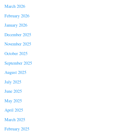
March 2026
February 2026
January 2026
December 2025
November 2025
October 2025
September 2025
August 2025
July 2025
June 2025
May 2025
April 2025
March 2025
February 2025