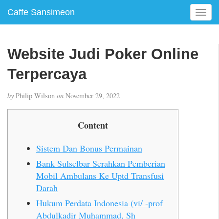
Caffe Sansimeon
T
o
g
g
Website Judi Poker Online
l
e
Terpercaya
n
a
by
Philip Wilson
on
November 29, 2022
v
i
g
Content
a
t
Sistem Dan Bonus Permainan
i
Bank Sulselbar Serahkan Pemberian
o
Mobil Ambulans Ke Uptd Transfusi
n
Darah
Hukum Perdata Indonesia (vi/ -prof
Abdulkadir Muhammad, Sh