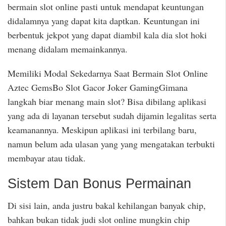
bermain slot online pasti untuk mendapat keuntungan
didalamnya yang dapat kita daptkan. Keuntungan ini
berbentuk jekpot yang dapat diambil kala dia slot hoki
menang didalam memainkannya.
Memiliki Modal Sekedarnya Saat Bermain Slot Online
Aztec GemsBo Slot Gacor Joker GamingGimana
langkah biar menang main slot? Bisa dibilang aplikasi
yang ada di layanan tersebut sudah dijamin legalitas serta
keamanannya. Meskipun aplikasi ini terbilang baru,
namun belum ada ulasan yang yang mengatakan terbukti
membayar atau tidak.
Sistem Dan Bonus Permainan
Di sisi lain, anda justru bakal kehilangan banyak chip,
bahkan bukan tidak judi slot online mungkin chip