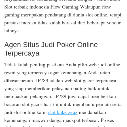
Slot terbaik indonesia Flow Gaming Walaupun flow
gaming merupakan pendatang di dunia slot online, tetapi
prestasi mereka tidak kalah berasal dari beberapa vendor
lainnya.
Agen Situs Judi Poker Online
Terpercaya
Tidak kalah penting pastikan Anda pilih web judi online
resmi yang terpercaya agar kemenangan Anda tetap
dibayar penuh. JP789 adalah web slot gacor terpercaya
yang siap memberikan pelayanan paling baik untuk
memuaskan pelanggan. JP789 juga dapat memberikan
bocoran slot gacor hari ini untuk membantu pemain setia
judi slot online kami
slot kake zeuz
mendapatkan
kemenangan maxwin dengan jackpot terbesar. Proses