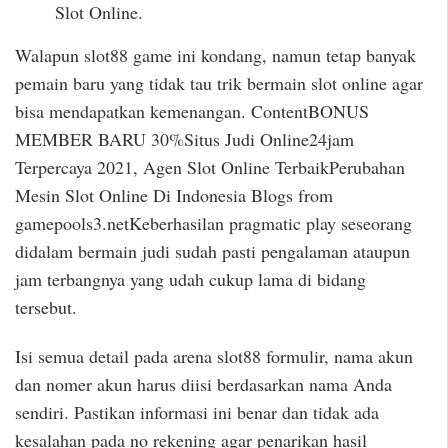
Slot Online.
Walapun slot88 game ini kondang, namun tetap banyak
pemain baru yang tidak tau trik bermain slot online agar
bisa mendapatkan kemenangan. ContentBONUS
MEMBER BARU 30%Situs Judi Online24jam
Terpercaya 2021, Agen Slot Online TerbaikPerubahan
Mesin Slot Online Di Indonesia Blogs from
gamepools3.netKeberhasilan pragmatic play seseorang
didalam bermain judi sudah pasti pengalaman ataupun
jam terbangnya yang udah cukup lama di bidang
tersebut.
Isi semua detail pada arena slot88 formulir, nama akun
dan nomer akun harus diisi berdasarkan nama Anda
sendiri. Pastikan informasi ini benar dan tidak ada
kesalahan pada no rekening agar penarikan hasil