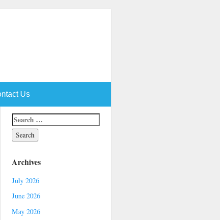
ntact Us
Archives
July 2026
June 2026
May 2026