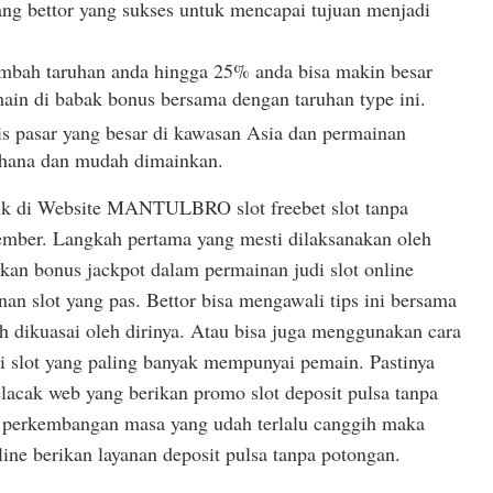
rang bettor yang sukses untuk mencapai tujuan menjadi
bah taruhan anda hingga 25% anda bisa makin besar
ain di babak bonus bersama dengan taruhan type ini.
s pasar yang besar di kawasan Asia dan permainan
rhana dan mudah dimainkan.
aik di Website MANTULBRO slot freebet slot tanpa
mber. Langkah pertama yang mesti dilaksanakan oleh
kan bonus jackpot dalam permainan judi slot online
n slot yang pas. Bettor bisa mengawali tips ini bersama
h dikuasai oleh dirinya. Atau bisa juga menggunakan cara
 slot yang paling banyak mempunyai pemain. Pastinya
lacak web yang berikan promo slot deposit pulsa tanpa
 perkembangan masa yang udah terlalu canggih maka
line berikan layanan deposit pulsa tanpa potongan.