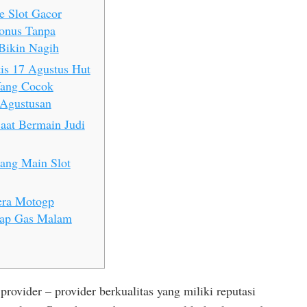
e Slot Gacor
onus Tanpa
 Bikin Nagih
is 17 Agustus Hut
Yang Cocok
 Agustusan
aat Bermain Judi
ang Main Slot
era Motogp
cap Gas Malam
provider – provider berkualitas yang miliki reputasi