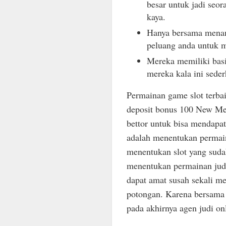
besar untuk jadi seo
kaya.
Hanya bersama menam
peluang anda untuk m
Mereka memiliki basi
mereka kala ini sede
Permainan game slot terb
deposit bonus 100 New Me
bettor untuk bisa mendapat
adalah menentukan permaina
menentukan slot yang suda
menentukan permainan judi
dapat amat susah sekali me
potongan. Karena bersama
pada akhirnya agen judi on