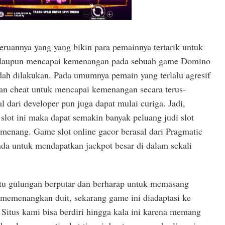
eruannya yang yang bikin para pemainnya tertarik untuk
laupun mencapai kemenangan pada sebuah game Domino
ah dilakukan. Pada umumnya pemain yang terlalu agresif
an cheat untuk mencapai kemenangan secara terus-
 dari developer pun juga dapat mulai curiga. Jadi,
lot ini maka dapat semakin banyak peluang judi slot
 menang. Game slot online gacor berasal dari Pragmatic
a untuk mendapatkan jackpot besar di dalam sekali
tu gulungan berputar dan berharap untuk memasang
memenangkan duit, sekarang game ini diadaptasi ke
. Situs kami bisa berdiri hingga kala ini karena memang