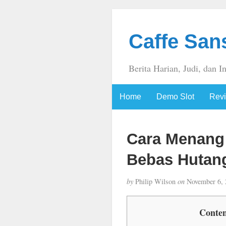
Caffe Sa
Berita Harian, Judi, dan I
Home
Demo Slot
Rev
Cara Menang 
Bebas Hutan
by
Philip Wilson
on
November 6, 
Conten