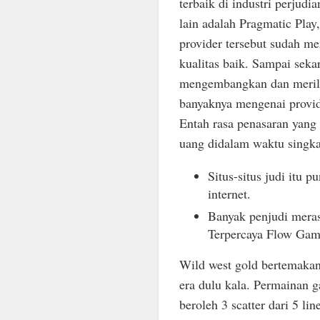
terbaik di industri perjudi
lain adalah Pragmatic Pla
provider tersebut sudah m
kualitas baik. Sampai seka
mengembangkan dan merilis
banyaknya mengenai provide
Entah rasa penasaran yang
uang didalam waktu singka
Situs-situs judi itu 
internet.
Banyak penjudi merasa
Terpercaya Flow Gam
Wild west gold bertemaka
era dulu kala. Permainan 
beroleh 3 scatter dari 5 li