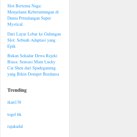
Slot Bertema Naga:
Menyelami Keberuntungan di
Dunia Petualangan Super
Mystical
Dari Layar Lebar ke Gulungan
Slot: Sebuah Adaptasi yang
Epik
Bukan Sekadar Dewa Rejeki
Biasa: Sensasi Main Lucky
Cai Shen dari Spadegaming
yang Bikin Dompet Berdansa
Trending
ikan138
togel hk
rajakadal