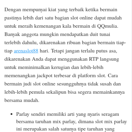
Dengan mempunyai kiat yang terbaik ketika bermain
pastinya lebih dari satu bagian slot online dapat mudah
untuk meraih kemenangan kala bermain di QQmulia.
Banyak anggota mungkin mendapatkan duit tunai
terlebih dahulu, dikarenakan ribuan bagian bermain tiap-
tiap
arenaslot88
hari. Tetapi jangan terlalu putus asa,
dikarenakan Anda dapat menggunakan RTP langsung
untuk meminimalkan kerugian dan lebih-lebih
memenangkan jackpot terbesar di platform slot. Cara
bermain judi slot online sesungguhnya tidak susah dan
lebih-lebih pemula sekalipun bisa segera memainkannya
bersama mudah.
Parlay sendiri memiliki arti yang nyaris seragam
bersama taruhan mix parlay, dimana slot mix parlay
ini merupakan salah satunya tipe taruhan yang