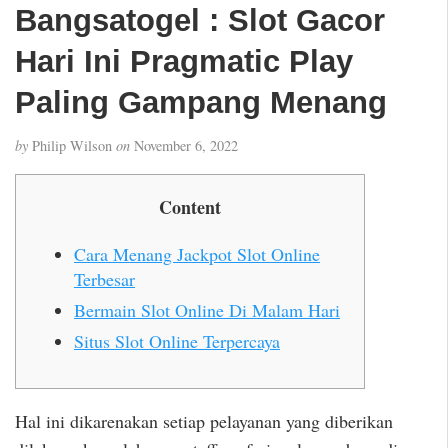
Bangsatogel : Slot Gacor
Hari Ini Pragmatic Play
Paling Gampang Menang
by
Philip Wilson
on
November 6, 2022
Content
Cara Menang Jackpot Slot Online
Terbesar
Bermain Slot Online Di Malam Hari
Situs Slot Online Terpercaya
Hal ini dikarenakan setiap pelayanan yang diberikan