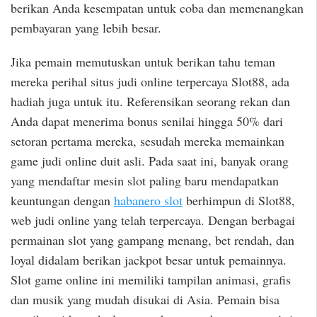
berikan Anda kesempatan untuk coba dan memenangkan
pembayaran yang lebih besar.
Jika pemain memutuskan untuk berikan tahu teman
mereka perihal situs judi online terpercaya Slot88, ada
hadiah juga untuk itu. Referensikan seorang rekan dan
Anda dapat menerima bonus senilai hingga 50% dari
setoran pertama mereka, sesudah mereka memainkan
game judi online duit asli. Pada saat ini, banyak orang
yang mendaftar mesin slot paling baru mendapatkan
keuntungan dengan
habanero slot
berhimpun di Slot88,
web judi online yang telah terpercaya. Dengan berbagai
permainan slot yang gampang menang, bet rendah, dan
loyal didalam berikan jackpot besar untuk pemainnya.
Slot game online ini memiliki tampilan animasi, grafis
dan musik yang mudah disukai di Asia. Pemain bisa