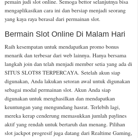
pemain judi slot online. Semoga bettor selanjutnya bisa
mengaplikasikan cara ini dan bersiap menjadi seorang
yang kaya raya berasal dari permainan slot.
Bermain Slot Online Di Malam Hari
Raih kesempatan untuk mendapatkan promo bonus
menarik dan terbesar dari web lainnya. Hanya bersama
langkah join dan telah menjadi member setia yang ada di
SITUS SLOT88 TERPERCAYA. Setelah akun siap
digunakan, Anda lakukan setoran awal untuk digunakan
sebagai modal permainan slot. Akun Anda siap
digunakan untuk menghasilkan dan mendapatkan
keuntungan yang mengundang hasrat. Terlebih lagi,
mereka kerap cenderung memasukkan jumlah paylines
aktif yang rendah untuk bertaruh dan menang. Pilihan
slot jackpot progresif juga datang dari Realtime Gaming,