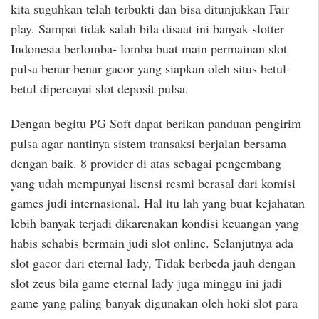
kita suguhkan telah terbukti dan bisa ditunjukkan Fair
play. Sampai tidak salah bila disaat ini banyak slotter
Indonesia berlomba- lomba buat main permainan slot
pulsa benar-benar gacor yang siapkan oleh situs betul-
betul dipercayai slot deposit pulsa.
Dengan begitu PG Soft dapat berikan panduan pengirim
pulsa agar nantinya sistem transaksi berjalan bersama
dengan baik. 8 provider di atas sebagai pengembang
yang udah mempunyai lisensi resmi berasal dari komisi
games judi internasional. Hal itu lah yang buat kejahatan
lebih banyak terjadi dikarenakan kondisi keuangan yang
habis sehabis bermain judi slot online. Selanjutnya ada
slot gacor dari eternal lady, Tidak berbeda jauh dengan
slot zeus bila game eternal lady juga minggu ini jadi
game yang paling banyak digunakan oleh hoki slot para