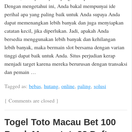
Dengan mengetahui ini, Anda bakal mempunyai ide
perihal apa yang paling baik untuk Anda supaya Anda
dapat memenangkan lebih banyak dan juga menyiapkan
catatan kecil, jika diperlukan. Jadi, apakah Anda
bersedia menggunakan lebih banyak dan kehilangan
lebih banyak, maka bermain slot bersama dengan varian
tinggi dapat baik untuk Anda. Situs perjudian kerap
menjadi target karena mereka berurusan dengan transaksi
dan pemain …
Tagged as:
bebas
,
hutang
,
online
,
paling
,
solusi
{
Comments are closed
}
Togel Toto Macau Bet 100