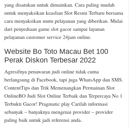
yang disatukan untuk dimainkan. Cara paling mudah
untuk menyaksikan keaslian Slot Resmi Terbaru bersama
cara menyaksikan mutu pelayanan yang diberikan. Mulai
dari penyediaan game slot gacor sampai layanan
pelayanan customer service 24jam online.
Website Bo Toto Macau Bet 100
Perak Diskon Terbesar 2022
Agresifnya penawaran judi online tidak cuma
berlangsung di Facebook, tapi juga WhatsApp dan SMS.
ContentTips dan Trik Memenangkan Permainan Slot
OnlineBO Judi Slot Online Terbaik dan Terpercaya No 1
Terbukti Gacor! Pragmatic play Carilah informasi
sebanyak – banyaknya mengenai provider – provider
paling baik untuk jadi referensi anda.