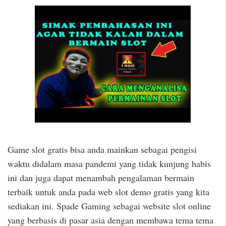
Game slot gratis bisa anda mainkan sebagai pengisi
waktu didalam masa pandemi yang tidak kunjung habis
ini dan juga dapat menambah pengalaman bermain
terbaik untuk anda pada web slot demo gratis yang kita
sediakan ini. Spade Gaming sebagai website slot online
yang berbasis di pasar asia dengan membawa tema tema