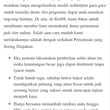
mainkan tanpa mengeluarkan modal sedikitpun gara-gara
sudah tersedia demo slot pragmatic dapat anda mainkan
tiap-tiap harinya. Di sini, di Slot88, kami fokus untuk
membantu member baru memahami dunia permainan
judi slot online. Salah satu cara mudah kami
melakukannya adalah dengan sediakan Pertanyaan yang
Sering Diajukan.
Jika pemain laksanakan pembelian saldo akun ini,
maka keuntungan besar juga dapat dinikmati tanpa
syarat rumit.
Tidak butuh ragu, sahabat bettor bakal selalu
mendapatkan peluang yang amat besar untuk jadi
seorang bettor yang sukses untuk mencapai tujuan
menjadi kaya.
Hanya bersama menambah taruhan anda hingga
25% anda bisa makin besar peluang anda untuk