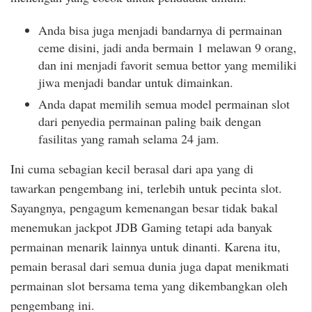
Anda bisa juga menjadi bandarnya di permainan
ceme disini, jadi anda bermain 1 melawan 9 orang,
dan ini menjadi favorit semua bettor yang memiliki
jiwa menjadi bandar untuk dimainkan.
Anda dapat memilih semua model permainan slot
dari penyedia permainan paling baik dengan
fasilitas yang ramah selama 24 jam.
Ini cuma sebagian kecil berasal dari apa yang di
tawarkan pengembang ini, terlebih untuk pecinta slot.
Sayangnya, pengagum kemenangan besar tidak bakal
menemukan jackpot JDB Gaming tetapi ada banyak
permainan menarik lainnya untuk dinanti. Karena itu,
pemain berasal dari semua dunia juga dapat menikmati
permainan slot bersama tema yang dikembangkan oleh
pengembang ini.