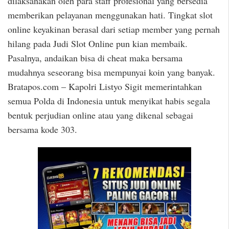
dilaksanakan oleh para staff profesional yang bersedia
memberikan pelayanan menggunakan hati. Tingkat slot
online keyakinan berasal dari setiap member yang pernah
hilang pada Judi Slot Online pun kian membaik.
Pasalnya, andaikan bisa di cheat maka bersama
mudahnya seseorang bisa mempunyai koin yang banyak.
Bratapos.com – Kapolri Listyo Sigit memerintahkan
semua Polda di Indonesia untuk menyikat habis segala
bentuk perjudian online atau yang dikenal sebagai
bersama kode 303.