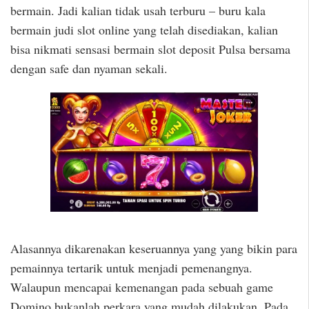
bermain. Jadi kalian tidak usah terburu – buru kala
bermain judi slot online yang telah disediakan, kalian
bisa nikmati sensasi bermain slot deposit Pulsa bersama
dengan safe dan nyaman sekali.
Alasannya dikarenakan keseruannya yang yang bikin para
pemainnya tertarik untuk menjadi pemenangnya.
Walaupun mencapai kemenangan pada sebuah game
Domino bukanlah perkara yang mudah dilakukan. Pada