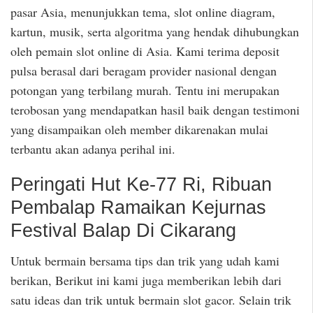
pasar Asia, menunjukkan tema, slot online diagram,
kartun, musik, serta algoritma yang hendak dihubungkan
oleh pemain slot online di Asia. Kami terima deposit
pulsa berasal dari beragam provider nasional dengan
potongan yang terbilang murah. Tentu ini merupakan
terobosan yang mendapatkan hasil baik dengan testimoni
yang disampaikan oleh member dikarenakan mulai
terbantu akan adanya perihal ini.
Peringati Hut Ke-77 Ri, Ribuan
Pembalap Ramaikan Kejurnas
Festival Balap Di Cikarang
Untuk bermain bersama tips dan trik yang udah kami
berikan, Berikut ini kami juga memberikan lebih dari
satu ideas dan trik untuk bermain slot gacor. Selain trik