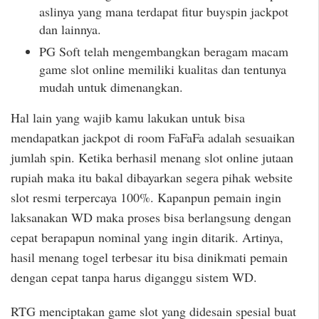
aslinya yang mana terdapat fitur buyspin jackpot
dan lainnya.
PG Soft telah mengembangkan beragam macam
game slot online memiliki kualitas dan tentunya
mudah untuk dimenangkan.
Hal lain yang wajib kamu lakukan untuk bisa
mendapatkan jackpot di room FaFaFa adalah sesuaikan
jumlah spin. Ketika berhasil menang slot online jutaan
rupiah maka itu bakal dibayarkan segera pihak website
slot resmi terpercaya 100%. Kapanpun pemain ingin
laksanakan WD maka proses bisa berlangsung dengan
cepat berapapun nominal yang ingin ditarik. Artinya,
hasil menang togel terbesar itu bisa dinikmati pemain
dengan cepat tanpa harus diganggu sistem WD.
RTG menciptakan game slot yang didesain spesial buat