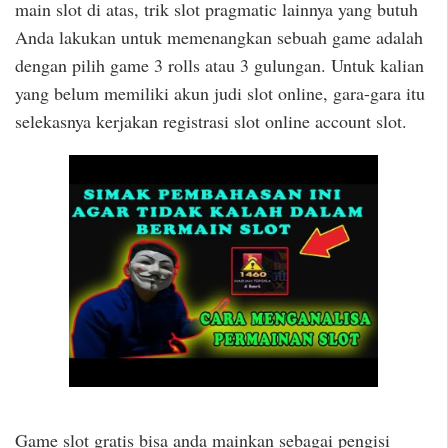
main slot di atas, trik slot pragmatic lainnya yang butuh
Anda lakukan untuk memenangkan sebuah game adalah
dengan pilih game 3 rolls atau 3 gulungan. Untuk kalian
yang belum memiliki akun judi slot online, gara-gara itu
selekasnya kerjakan registrasi slot online account slot.
Game slot gratis bisa anda mainkan sebagai pengisi