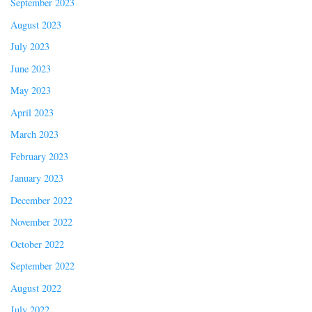
September 2023
August 2023
July 2023
June 2023
May 2023
April 2023
March 2023
February 2023
January 2023
December 2022
November 2022
October 2022
September 2022
August 2022
July 2022