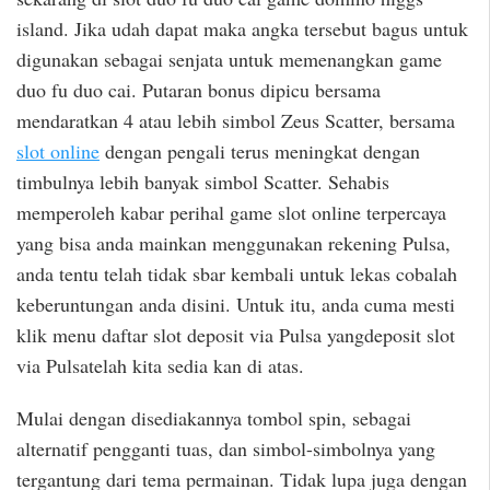
island. Jika udah dapat maka angka tersebut bagus untuk
digunakan sebagai senjata untuk memenangkan game
duo fu duo cai. Putaran bonus dipicu bersama
mendaratkan 4 atau lebih simbol Zeus Scatter, bersama
slot online
dengan pengali terus meningkat dengan
timbulnya lebih banyak simbol Scatter. Sehabis
memperoleh kabar perihal game slot online terpercaya
yang bisa anda mainkan menggunakan rekening Pulsa,
anda tentu telah tidak sbar kembali untuk lekas cobalah
keberuntungan anda disini. Untuk itu, anda cuma mesti
klik menu daftar slot deposit via Pulsa yangdeposit slot
via Pulsatelah kita sedia kan di atas.
Mulai dengan disediakannya tombol spin, sebagai
alternatif pengganti tuas, dan simbol-simbolnya yang
tergantung dari tema permainan. Tidak lupa juga dengan