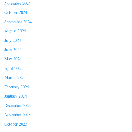
November 2024
October 2024
September 2024
August 2024
July 2024
June 2024
May 2024
April 2024
March 2024
February 2024
January 2024
December 2023
November 2023
October 2023