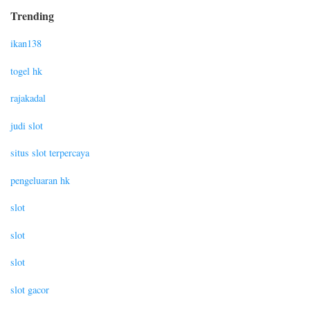
Trending
ikan138
togel hk
rajakadal
judi slot
situs slot terpercaya
pengeluaran hk
slot
slot
slot
slot gacor