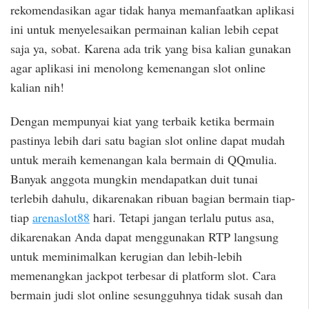
rekomendasikan agar tidak hanya memanfaatkan aplikasi
ini untuk menyelesaikan permainan kalian lebih cepat
saja ya, sobat. Karena ada trik yang bisa kalian gunakan
agar aplikasi ini menolong kemenangan slot online
kalian nih!
Dengan mempunyai kiat yang terbaik ketika bermain
pastinya lebih dari satu bagian slot online dapat mudah
untuk meraih kemenangan kala bermain di QQmulia.
Banyak anggota mungkin mendapatkan duit tunai
terlebih dahulu, dikarenakan ribuan bagian bermain tiap-
tiap
arenaslot88
hari. Tetapi jangan terlalu putus asa,
dikarenakan Anda dapat menggunakan RTP langsung
untuk meminimalkan kerugian dan lebih-lebih
memenangkan jackpot terbesar di platform slot. Cara
bermain judi slot online sesungguhnya tidak susah dan