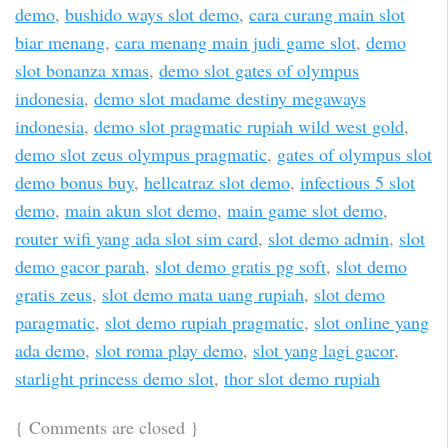
demo
,
bushido ways slot demo
,
cara curang main slot
biar menang
,
cara menang main judi game slot
,
demo
slot bonanza xmas
,
demo slot gates of olympus
indonesia
,
demo slot madame destiny megaways
indonesia
,
demo slot pragmatic rupiah wild west gold
,
demo slot zeus olympus pragmatic
,
gates of olympus slot
demo bonus buy
,
hellcatraz slot demo
,
infectious 5 slot
demo
,
main akun slot demo
,
main game slot demo
,
router wifi yang ada slot sim card
,
slot demo admin
,
slot
demo gacor parah
,
slot demo gratis pg soft
,
slot demo
gratis zeus
,
slot demo mata uang rupiah
,
slot demo
paragmatic
,
slot demo rupiah pragmatic
,
slot online yang
ada demo
,
slot roma play demo
,
slot yang lagi gacor
,
starlight princess demo slot
,
thor slot demo rupiah
{
Comments are closed
}