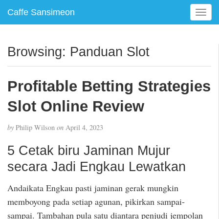
Caffe Sansimeon
T
o
g
g
Browsing: Panduan Slot
l
e
n
Profitable Betting Strategies
a
v
Slot Online Review
i
g
by
Philip Wilson
on
April 4, 2023
a
t
5 Cetak biru Jaminan Mujur
i
secara Jadi Engkau Lewatkan
o
n
Andaikata Engkau pasti jaminan gerak mungkin
memboyong pada setiap agunan, pikirkan sampai-
sampai. Tambahan pula satu diantara penjudi jempolan