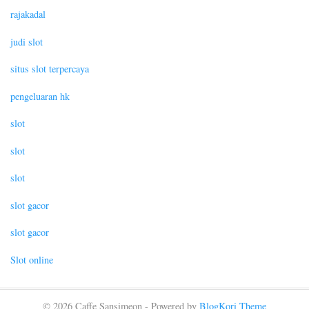
rajakadal
judi slot
situs slot terpercaya
pengeluaran hk
slot
slot
slot
slot gacor
slot gacor
Slot online
© 2026 Caffe Sansimeon - Powered by
BlogKori Theme