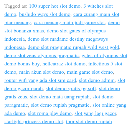
Tagged as:
100 super hot slot demo
,
3 witches slot
demo
,
bushido ways slot demo
,
cara curang main slot
biar menang
,
cara menang main judi game slot
,
demo
slot bonanza xmas
,
demo slot gates of olympus
indonesia
,
demo slot madame destiny megaways
indonesia
,
demo slot pragmatic rupiah wild west gold
,
demo slot zeus olympus pragmatic
,
gates of olympus slot
demo bonus buy
,
hellcatraz slot demo
,
infectious 5 slot
demo
,
main akun slot demo
,
main game slot demo
,
router wifi yang ada slot sim card
,
slot demo admin
,
slot
demo gacor parah
,
slot demo gratis pg soft
,
slot demo
gratis zeus
,
slot demo mata uang rupiah
,
slot demo
paragmatic
,
slot demo rupiah pragmatic
,
slot online yang
ada demo
,
slot roma play demo
,
slot yang lagi gacor
,
starlight princess demo slot
,
thor slot demo rupiah