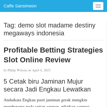
Caffe Sansimeon
T
o
g
g
Tag:
demo slot madame destiny
l
megaways indonesia
e
n
a
Profitable Betting Strategies
v
i
Slot Online Review
g
a
t
by
Philip Wilson
on
April 4, 2023
i
5 Cetak biru Jaminan Mujur
o
n
secara Jadi Engkau Lewatkan
Andaikata Engkau pasti jaminan gerak mungkin
memboyong pada setiap agunan, pikirkan sampai-