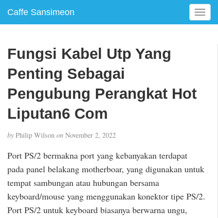
Caffe Sansimeon
T
o
g
g
Fungsi Kabel Utp Yang
l
e
Penting Sebagai
n
a
Pengubung Perangkat Hot
v
Liputan6 Com
i
g
a
by
Philip Wilson
on
November 2, 2022
t
i
Port PS/2 bermakna port yang kebanyakan terdapat
o
pada panel belakang motherboar, yang digunakan untuk
n
tempat sambungan atau hubungan bersama
keyboard/mouse yang menggunakan konektor tipe PS/2.
Port PS/2 untuk keyboard biasanya berwarna ungu,