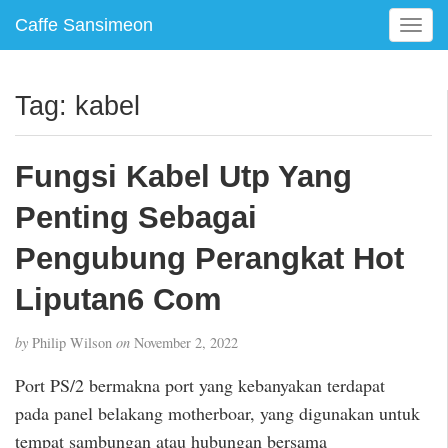
Caffe Sansimeon
T
o
g
g
Tag:
kabel
l
e
n
Fungsi Kabel Utp Yang
a
v
Penting Sebagai
i
g
Pengubung Perangkat Hot
a
Liputan6 Com
t
i
o
by
Philip Wilson
on
November 2, 2022
n
Port PS/2 bermakna port yang kebanyakan terdapat
pada panel belakang motherboar, yang digunakan untuk
tempat sambungan atau hubungan bersama