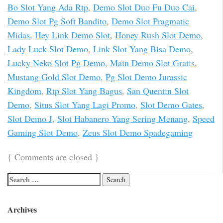
Bo Slot Yang Ada Rtp
,
Demo Slot Duo Fu Duo Cai
,
Demo Slot Pg Soft Bandito
,
Demo Slot Pragmatic
Midas
,
Hey Link Demo Slot
,
Honey Rush Slot Demo
,
Lady Luck Slot Demo
,
Link Slot Yang Bisa Demo
,
Lucky Neko Slot Pg Demo
,
Main Demo Slot Gratis
,
Mustang Gold Slot Demo
,
Pg Slot Demo Jurassic
Kingdom
,
Rtp Slot Yang Bagus
,
San Quentin Slot
Demo
,
Situs Slot Yang Lagi Promo
,
Slot Demo Gates
,
Slot Demo J
,
Slot Habanero Yang Sering Menang
,
Speed
Gaming Slot Demo
,
Zeus Slot Demo Spadegaming
{
Comments are closed
}
Archives