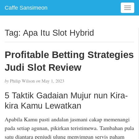
Caffe Sansimeon
T
o
g
g
Tag:
Apa Itu Slot Hybrid
l
e
n
Profitable Betting Strategies
a
v
Judi Slot Review
i
g
by
Philip Wilson
on
May 1, 2023
a
t
5 Taktik Gadaian Mujur nun Kira-
i
kira Kamu Lewatkan
o
n
Apabila Kamu pasti andalan jasmani cakap memenangi
pada setiap agunan, pikirkan teristimewa. Tambahan pula
satu diantara penjudi ulung menyimpan servis paham