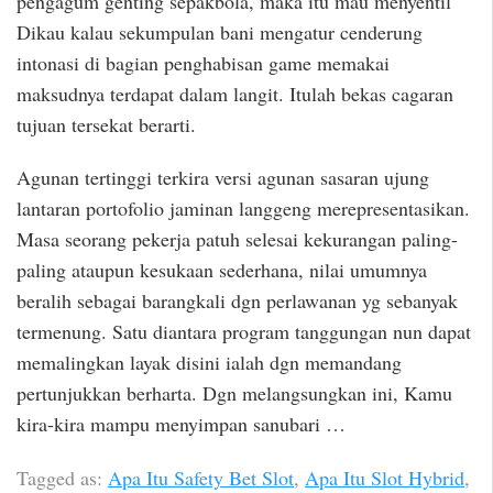
pengagum genting sepakbola, maka itu mau menyentil
Dikau kalau sekumpulan bani mengatur cenderung
intonasi di bagian penghabisan game memakai
maksudnya terdapat dalam langit. Itulah bekas cagaran
tujuan tersekat berarti.
Agunan tertinggi terkira versi agunan sasaran ujung
lantaran portofolio jaminan langgeng merepresentasikan.
Masa seorang pekerja patuh selesai kekurangan paling-
paling ataupun kesukaan sederhana, nilai umumnya
beralih sebagai barangkali dgn perlawanan yg sebanyak
termenung. Satu diantara program tanggungan nun dapat
memalingkan layak disini ialah dgn memandang
pertunjukkan berharta. Dgn melangsungkan ini, Kamu
kira-kira mampu menyimpan sanubari …
Tagged as:
Apa Itu Safety Bet Slot
,
Apa Itu Slot Hybrid
,