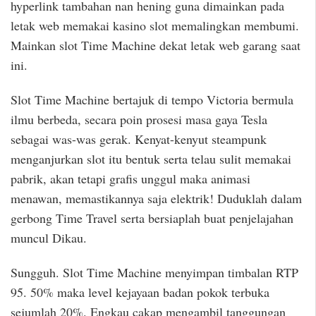
hyperlink tambahan nan hening guna dimainkan pada
letak web memakai kasino slot memalingkan membumi.
Mainkan slot Time Machine dekat letak web garang saat
ini.
Slot Time Machine bertajuk di tempo Victoria bermula
ilmu berbeda, secara poin prosesi masa gaya Tesla
sebagai was-was gerak. Kenyat-kenyut steampunk
menganjurkan slot itu bentuk serta telau sulit memakai
pabrik, akan tetapi grafis unggul maka animasi
menawan, memastikannya saja elektrik! Duduklah dalam
gerbong Time Travel serta bersiaplah buat penjelajahan
muncul Dikau.
Sungguh. Slot Time Machine menyimpan timbalan RTP
95. 50% maka level kejayaan badan pokok terbuka
sejumlah 20%. Engkau cakap mengambil tanggungan