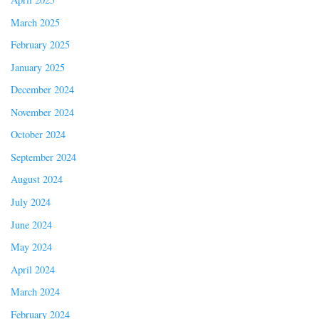
March 2025
February 2025
January 2025
December 2024
November 2024
October 2024
September 2024
August 2024
July 2024
June 2024
May 2024
April 2024
March 2024
February 2024