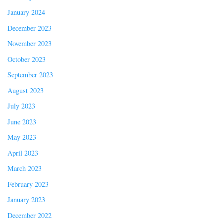
January 2024
December 2023
November 2023
October 2023
September 2023
August 2023
July 2023
June 2023
May 2023
April 2023
March 2023
February 2023
January 2023
December 2022