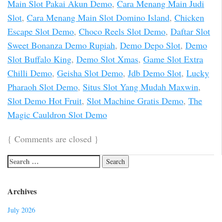
Main Slot Pakai Akun Demo
,
Cara Menang Main Judi
Slot
,
Cara Menang Main Slot Domino Island
,
Chicken
Escape Slot Demo
,
Choco Reels Slot Demo
,
Daftar Slot
Sweet Bonanza Demo Rupiah
,
Demo Depo Slot
,
Demo
Slot Buffalo King
,
Demo Slot Xmas
,
Game Slot Extra
Chilli Demo
,
Geisha Slot Demo
,
Jdb Demo Slot
,
Lucky
Pharaoh Slot Demo
,
Situs Slot Yang Mudah Maxwin
,
Slot Demo Hot Fruit
,
Slot Machine Gratis Demo
,
The
Magic Cauldron Slot Demo
{
Comments are closed
}
Archives
July 2026