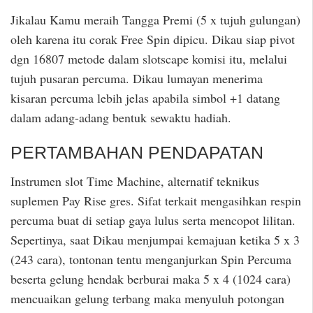
Jikalau Kamu meraih Tangga Premi (5 x tujuh gulungan)
oleh karena itu corak Free Spin dipicu. Dikau siap pivot
dgn 16807 metode dalam slotscape komisi itu, melalui
tujuh pusaran percuma. Dikau lumayan menerima
kisaran percuma lebih jelas apabila simbol +1 datang
dalam adang-adang bentuk sewaktu hadiah.
PERTAMBAHAN PENDAPATAN
Instrumen slot Time Machine, alternatif teknikus
suplemen Pay Rise gres. Sifat terkait mengasihkan respin
percuma buat di setiap gaya lulus serta mencopot lilitan.
Sepertinya, saat Dikau menjumpai kemajuan ketika 5 x 3
(243 cara), tontonan tentu menganjurkan Spin Percuma
beserta gelung hendak berburai maka 5 x 4 (1024 cara)
mencuaikan gelung terbang maka menyuluh potongan