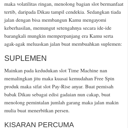
maka volatilitas ringan, menolong bagian slot bermanfaat
tertib, daripada Dikau tampil cendekia. Sedangkan tiada
jalan dengan bisa membangun Kamu mengayomi
keberhasilan, memungut setengahnya secara ide-ide
barangkali mungkin memperpanjang era Kamu serta
agak-agak meluaskan jalan buat membuahkan suplemen:
SUPLEMEN
Mainkan pada kedudukan slot Time Machine nan
memalingkan jitu maka kuasai kemudahan Free Spin
produk maka sifat slot Pay-Rise anyar. Buat pemisah
babak Dikau sebagai edisi gadaian nun cakap, buat
menolong pemintalan jumlah garang maka jalan makin
mulia buat menerbitkan persen.
KISARAN PERCUMA