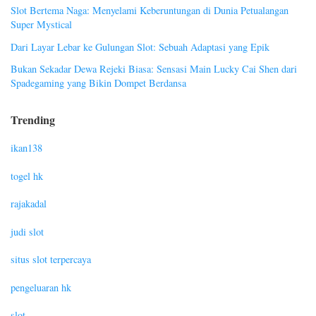
Slot Bertema Naga: Menyelami Keberuntungan di Dunia Petualangan
Super Mystical
Dari Layar Lebar ke Gulungan Slot: Sebuah Adaptasi yang Epik
Bukan Sekadar Dewa Rejeki Biasa: Sensasi Main Lucky Cai Shen dari
Spadegaming yang Bikin Dompet Berdansa
Trending
ikan138
togel hk
rajakadal
judi slot
situs slot terpercaya
pengeluaran hk
slot