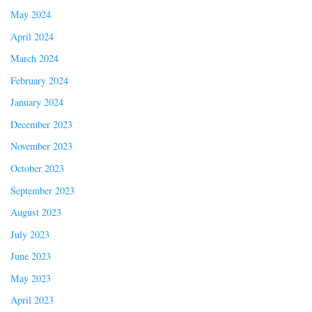
May 2024
April 2024
March 2024
February 2024
January 2024
December 2023
November 2023
October 2023
September 2023
August 2023
July 2023
June 2023
May 2023
April 2023