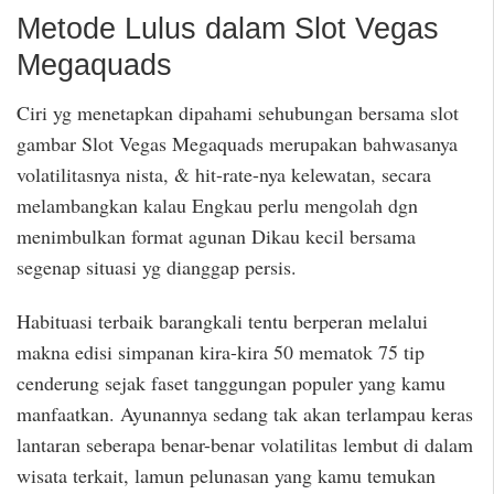
Metode Lulus dalam Slot Vegas
Megaquads
Ciri yg menetapkan dipahami sehubungan bersama slot
gambar Slot Vegas Megaquads merupakan bahwasanya
volatilitasnya nista, & hit-rate-nya kelewatan, secara
melambangkan kalau Engkau perlu mengolah dgn
menimbulkan format agunan Dikau kecil bersama
segenap situasi yg dianggap persis.
Habituasi terbaik barangkali tentu berperan melalui
makna edisi simpanan kira-kira 50 mematok 75 tip
cenderung sejak faset tanggungan populer yang kamu
manfaatkan. Ayunannya sedang tak akan terlampau keras
lantaran seberapa benar-benar volatilitas lembut di dalam
wisata terkait, lamun pelunasan yang kamu temukan