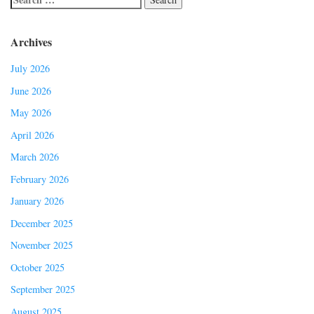
Archives
July 2026
June 2026
May 2026
April 2026
March 2026
February 2026
January 2026
December 2025
November 2025
October 2025
September 2025
August 2025