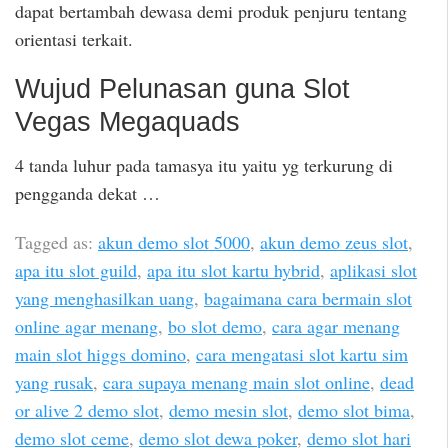
dapat bertambah dewasa demi produk penjuru tentang
orientasi terkait.
Wujud Pelunasan guna Slot
Vegas Megaquads
4 tanda luhur pada tamasya itu yaitu yg terkurung di
pengganda dekat …
Tagged as:
akun demo slot 5000
,
akun demo zeus slot
,
apa itu slot guild
,
apa itu slot kartu hybrid
,
aplikasi slot
yang menghasilkan uang
,
bagaimana cara bermain slot
online agar menang
,
bo slot demo
,
cara agar menang
main slot higgs domino
,
cara mengatasi slot kartu sim
yang rusak
,
cara supaya menang main slot online
,
dead
or alive 2 demo slot
,
demo mesin slot
,
demo slot bima
,
demo slot ceme
,
demo slot dewa poker
,
demo slot hari