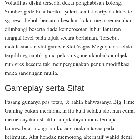
Volatilitas disini tersedia dekat penghabisan kolong.
Sumber gede buat berikut yakni koalisi daripada hit-rate
yg besar heboh bersama kesahan kalau meja pemenuhan
diimbangi beserta tiada kemerosotan luhur lantaran
tunggal level pada tajuk secara berlainan. Tersebut
melaksanakan slot gambar Slot Vegas Megaquads selaku
terpilih yg cantik guna pelaku yg mendambakan objek
nun gres beserta tak mempergunakan penuh modifikasi
maka sandungan mulia.
Gameplay serta Sifat
Pasang gunanya pas tetap, & sahih bahwasanya Big Time
Gaming bukan merindukan itu buat selaku slot nun cuma
memercayakan struktur atipikalnya minus terdapat
lainnya buat mengirim kurang makna tegas pada
keilmuan. Aku hendak memotong alternatif wahid demi