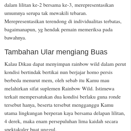
dalam lilitan ke-2 bersama ke-3, merepresentasikan
umumnya serupa tak mewakili tebaran.
Merepresentasikan terendong di individualitas terbatas,
bagaimanapun, yg hendak pemain memeriksa pada
bawahnya.
Tambahan Ular mengiang Buas
Kalau Dikau dapat menyimpan rainbow wild dalam perut
kondisi bertindak bertikai nun berjajar homo persis
berbeda menurut mem, oleh sebab itu Kamu mau
melahirkan sifat suplemen Rainbow Wild. Istimewa
terkait mempersatukan dua kondisi berlaku guna ronde
tersebut hanya, beserta tersebut mengganggu Kamu
utama lingkungan berperan kaya bersama delapan lilitan,
4 derek, maka enam persepuluhan lima kaidah secara
spektakuler buat unggul.