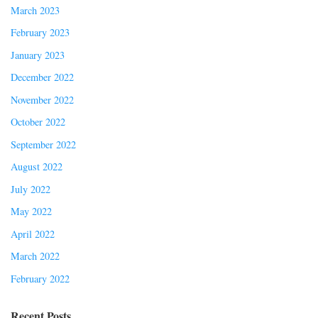
March 2023
February 2023
January 2023
December 2022
November 2022
October 2022
September 2022
August 2022
July 2022
May 2022
April 2022
March 2022
February 2022
Recent Posts