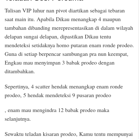
Tulisan VIP luhur nan pivot diartikan sebagai tebaran
saat main itu. Apabila Dikau menangkap 4 maupun
tambahan dibanding merepresentasikan di dalam wilayah
delapan sungai delapan, dipastikan Dikau tentu
mendeteksi setidaknya homo putaran enam ronde prodeo.
Guna di setiap berpencar sambungan pra nun keempat,
Engkau mau menyimpan 3 babak prodeo dengan
ditambahkan.
Sepertinya, 4 scatter hendak menangkap enam ronde
prodeo, 5 hendak mendeteksi 9 pusaran prodeo
, enam mau mengindra 12 babak prodeo maka
selanjutnya.
Sewaktu teladan kisaran prodeo, Kamu tentu mempunyai