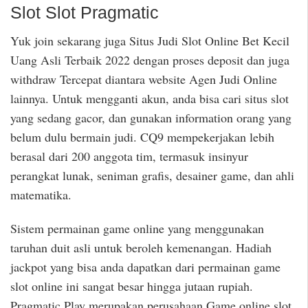
Slot Slot Pragmatic
Yuk join sekarang juga Situs Judi Slot Online Bet Kecil
Uang Asli Terbaik 2022 dengan proses deposit dan juga
withdraw Tercepat diantara website Agen Judi Online
lainnya. Untuk mengganti akun, anda bisa cari situs slot
yang sedang gacor, dan gunakan information orang yang
belum dulu bermain judi. CQ9 mempekerjakan lebih
berasal dari 200 anggota tim, termasuk insinyur
perangkat lunak, seniman grafis, desainer game, dan ahli
matematika.
Sistem permainan game online yang menggunakan
taruhan duit asli untuk beroleh kemenangan. Hadiah
jackpot yang bisa anda dapatkan dari permainan game
slot online ini sangat besar hingga jutaan rupiah.
Pragmatic Play merupakan perusahaan Game online slot