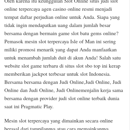
Oleh karena itu keunggulan Slot Online situs judi slot
online terpercaya agen casino online resmi menjadi
tempat daftar perjudian online untuk Anda. Siapa yang
tidak ingin mendapatkan uang dalam jumlah besar
bersama dengan bermain game slot batu gems online?
Pemasok mesin slot terpercaya Isle of Man ini sering
miliki promosi menarik yang dapat Anda manfaatkan
untuk menambah jumlah duit di akun Anda! Salah satu
website slot game terbaru di situs slot sbo top ini kerap
memberikan jackpot terbesar untuk slot Indonesia.
Bersama bersama dengan Judi Online,Judi Online, Judi
Online dan Judi Online, Judi Onlinemenjalin kerja sama
bersama dengan provider judi slot online terbaik dunia
saat ini Pragmatic Play.
Mesin slot terpercaya yang dimainkan secara online
berasal dari tampilannya atau cara memainkannya