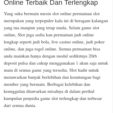
Online Terbaik Dan Terlengkap
Yang suka bermain mesin slot online permainan slot
merupakan yang terpopuler kala ini di beragam kalangan
yang tua maupun yang tetap muda. Selain game slot
online, Slot juga sedia kan permainan judi online
lengkap seperti judi bola, live casino online, judi poker
online, dan juga togel online. Semua permainan bisa
anda mainkan hanya dengan modal sedikitnya 20rb
deposit pulsa dan cukup menggunakan 1 akun saja untuk
main di semua game yang tersedia. Slot hadir untuk
menawarkan banyak berlebihan dan keuntungan bagi
member yang bermain. Berbagai kelebihan dan
keunggulan ditawarkan misalnya di dalam perihal
kumpulan penyedia game slot terlengkap dan terbesar
dari semua dunia.