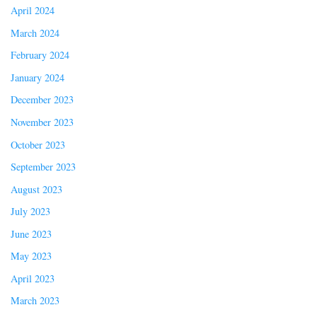
April 2024
March 2024
February 2024
January 2024
December 2023
November 2023
October 2023
September 2023
August 2023
July 2023
June 2023
May 2023
April 2023
March 2023