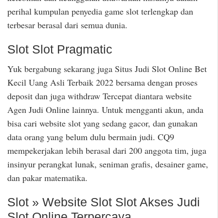
perihal kumpulan penyedia game slot terlengkap dan
terbesar berasal dari semua dunia.
Slot Slot Pragmatic
Yuk bergabung sekarang juga Situs Judi Slot Online Bet
Kecil Uang Asli Terbaik 2022 bersama dengan proses
deposit dan juga withdraw Tercepat diantara website
Agen Judi Online lainnya. Untuk mengganti akun, anda
bisa cari website slot yang sedang gacor, dan gunakan
data orang yang belum dulu bermain judi. CQ9
mempekerjakan lebih berasal dari 200 anggota tim, juga
insinyur perangkat lunak, seniman grafis, desainer game,
dan pakar matematika.
Slot » Website Slot Slot Akses Judi
Slot Online Terpercaya