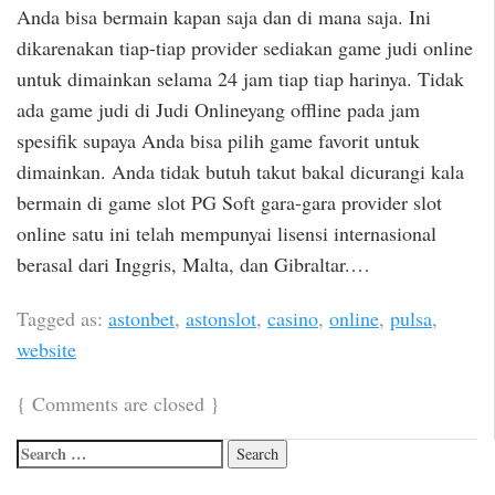
Anda bisa bermain kapan saja dan di mana saja. Ini
dikarenakan tiap-tiap provider sediakan game judi online
untuk dimainkan selama 24 jam tiap tiap harinya. Tidak
ada game judi di Judi Onlineyang offline pada jam
spesifik supaya Anda bisa pilih game favorit untuk
dimainkan. Anda tidak butuh takut bakal dicurangi kala
bermain di game slot PG Soft gara-gara provider slot
online satu ini telah mempunyai lisensi internasional
berasal dari Inggris, Malta, dan Gibraltar.…
Tagged as:
astonbet
,
astonslot
,
casino
,
online
,
pulsa
,
website
{
Comments are closed
}