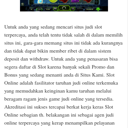
Untuk anda yang sedang mencari situs judi slot
terpercaya, anda telah tentu tidak salah di dalam memilih
situs ini, gara-gara memang situs ini tidak ada kurangnya
dan tidak dapat bikin member ribet di dalam sistem
deposit dan withdraw. Untuk anda yang penasaran bisa
segera daftar di Slot karena banyak sekali Promo dan
Bonus yang sedang menanti anda di Situs Kami. Slot
Online adalah fasilitator taruhan judi online terkemuka
yang memudahkan keinginan kamu taruhan melalui
beragam ragam jenis game judi online yang tersedia.
Akreditasi ini sukses tercapai berkat kerja keras Slot
Online sebagian th. belakangan ini sebagai agen judi
online terpercaya yang kerap menampilkan pelayanan