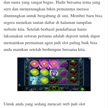
dan suara yang sangat bagus. Hadir bersama tema yang
seru dan menyenangkan bikin pemainnya merasa
diuntungkan untuk bergabung di sini. Member baru bisa
segera menekan tautan daftar di halaman tampilan
website kita. Setelah berhasil pendaftaran harus
laksanakan setoran pertama adalah deposit untuk dapat
memainkan permainan agen judi slot paling baik bisa
anda mainkan setelah berhimpun bersama kita.
Untuk anda yang sedang mencari web judi slot