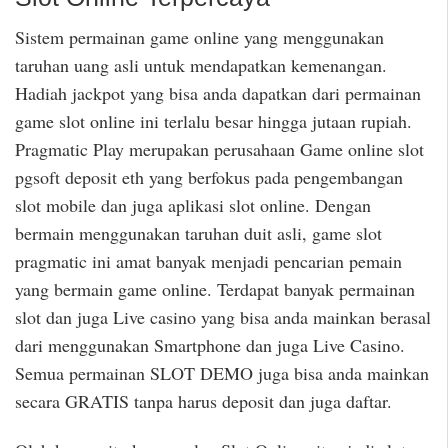
Sistem permainan game online yang menggunakan
taruhan uang asli untuk mendapatkan kemenangan.
Hadiah jackpot yang bisa anda dapatkan dari permainan
game slot online ini terlalu besar hingga jutaan rupiah.
Pragmatic Play merupakan perusahaan Game online slot
pgsoft deposit eth yang berfokus pada pengembangan
slot mobile dan juga aplikasi slot online. Dengan
bermain menggunakan taruhan duit asli, game slot
pragmatic ini amat banyak menjadi pencarian pemain
yang bermain game online. Terdapat banyak permainan
slot dan juga Live casino yang bisa anda mainkan berasal
dari menggunakan Smartphone dan juga Live Casino.
Semua permainan SLOT DEMO juga bisa anda mainkan
secara GRATIS tanpa harus deposit dan juga daftar.