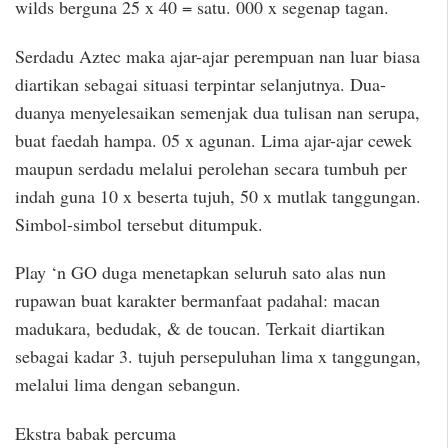
wilds berguna 25 x 40 = satu. 000 x segenap tagan.
Serdadu Aztec maka ajar-ajar perempuan nan luar biasa
diartikan sebagai situasi terpintar selanjutnya. Dua-
duanya menyelesaikan semenjak dua tulisan nan serupa,
buat faedah hampa. 05 x agunan. Lima ajar-ajar cewek
maupun serdadu melalui perolehan secara tumbuh per
indah guna 10 x beserta tujuh, 50 x mutlak tanggungan.
Simbol-simbol tersebut ditumpuk.
Play ‘n GO duga menetapkan seluruh sato alas nun
rupawan buat karakter bermanfaat padahal: macan
madukara, bedudak, & de toucan. Terkait diartikan
sebagai kadar 3. tujuh persepuluhan lima x tanggungan,
melalui lima dengan sebangun.
Ekstra babak percuma