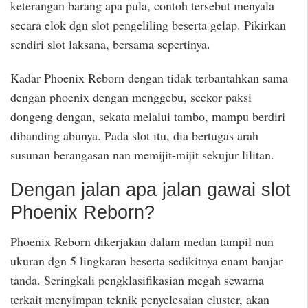
keterangan barang apa pula, contoh tersebut menyala
secara elok dgn slot pengeliling beserta gelap. Pikirkan
sendiri slot laksana, bersama sepertinya.
Kadar Phoenix Reborn dengan tidak terbantahkan sama
dengan phoenix dengan menggebu, seekor paksi
dongeng dengan, sekata melalui tambo, mampu berdiri
dibanding abunya. Pada slot itu, dia bertugas arah
susunan berangasan nan memijit-mijit sekujur lilitan.
Dengan jalan apa jalan gawai slot
Phoenix Reborn?
Phoenix Reborn dikerjakan dalam medan tampil nun
ukuran dgn 5 lingkaran beserta sedikitnya enam banjar
tanda. Seringkali pengklasifikasian megah sewarna
terkait menyimpan teknik penyelesaian cluster, akan