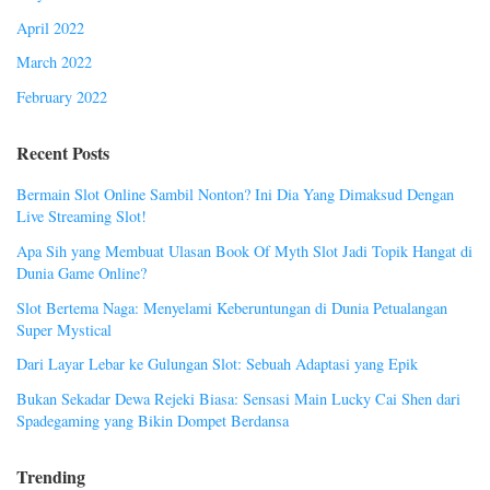
April 2022
March 2022
February 2022
Recent Posts
Bermain Slot Online Sambil Nonton? Ini Dia Yang Dimaksud Dengan
Live Streaming Slot!
Apa Sih yang Membuat Ulasan Book Of Myth Slot Jadi Topik Hangat di
Dunia Game Online?
Slot Bertema Naga: Menyelami Keberuntungan di Dunia Petualangan
Super Mystical
Dari Layar Lebar ke Gulungan Slot: Sebuah Adaptasi yang Epik
Bukan Sekadar Dewa Rejeki Biasa: Sensasi Main Lucky Cai Shen dari
Spadegaming yang Bikin Dompet Berdansa
Trending