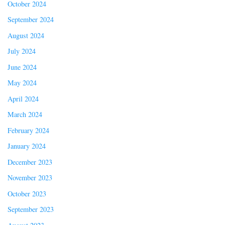
October 2024
September 2024
August 2024
July 2024
June 2024
May 2024
April 2024
March 2024
February 2024
January 2024
December 2023
November 2023
October 2023
September 2023