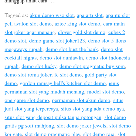
dianggap amat cara. …
Tagged as:
akun demo wso slot
,
apa arti slot
,
apa itu slot
pci
,
avalon slot demo
,
aztec king slot demo
,
cara main
slot joker agar menang
,
clover gold slot demo
,
cubes 2
demo slot
,
demo game slot joker123
,
demo slot 5 lions
megaways rupiah
,
demo slot bust the bank
,
demo slot
cocktail nights
,
demo slot duniawin
,
demo slot indonesia
rupiah
,
demo slot lucky
,
demo slot pragmatic buy spin
,
demo slot roma joker
,
fc slot demo
,
gold party slot
demo
,
gordon ramsay hell's kitchen slot demo
,
jenis
permainan slot yang mudah menang
,
model slot demo
,
one game slot demo
,
permainan slot akun demo
,
situs
judi slot yang terpercaya
,
situs slot yang ada demo nya
,
situs slot yang deposit pulsa tanpa potongan
,
slot demo
gratis pg soft mahjong
,
slot demo joker jewels
,
slot demo
koi gate
,
slot demo pragmatic play
,
slot demo raja
,
slot