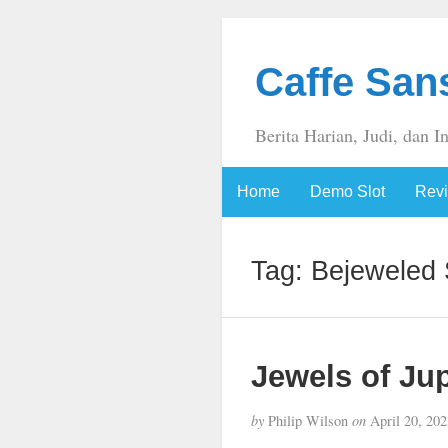
Caffe Sa
Berita Harian, Judi, dan I
Home
Demo Slot
Rev
Tag:
Bejeweled 
Jewels of Ju
by
Philip Wilson
on
April 20, 202