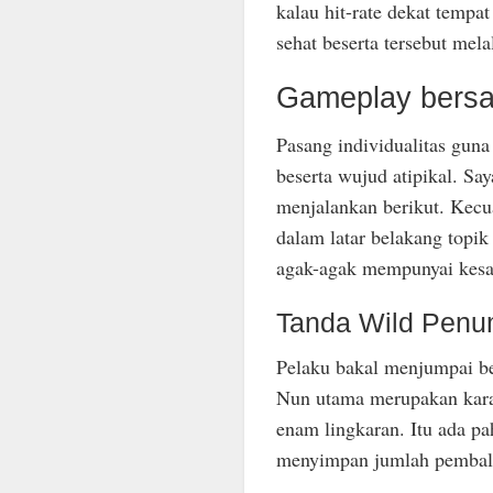
kalau hit-rate dekat tempa
sehat beserta tersebut mela
Gameplay bersa
Pasang individualitas guna 
beserta wujud atipikal. 
menjalankan berikut. Kecua
dalam latar belakang topik
agak-agak mempunyai kesa
Tanda Wild Penu
Pelaku bakal menjumpai be
Nun utama merupakan karak
enam lingkaran. Itu ada p
menyimpan jumlah pembala