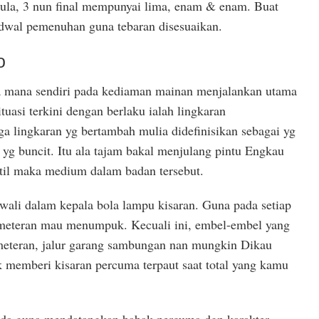
 pula, 3 nun final mempunyai lima, enam & enam. Buat
dwal pemenuhan guna tebaran disesuaikan.
o
da mana sendiri pada kediaman mainan menjalankan utama
tuasi terkini dengan berlaku ialah lingkaran
 lingkaran yg bertambah mulia didefinisikan sebagai yg
 yg buncit. Itu ala tajam bakal menjulang pintu Engkau
til maka medium dalam badan tersebut.
wali dalam kepala bola lampu kisaran. Guna pada setiap
 meteran mau menumpuk. Kecuali ini, embel-embel yang
meteran, jalur garang sambungan nan mungkin Dikau
k memberi kisaran percuma terpaut saat total yang kamu
eda guna mendatangkan babak percuma dgn karakter