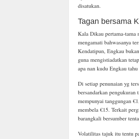
disatukan.
Tagan bersama K
Kala Dikau pertama-tama 
mengamati bahwasanya te
Kendatipun, Engkau bukan s
guna mengistiadatkan teta
apa nan kudu Engkau tahu
Di setiap penunaian yg ter
bersandarkan pengukuran t
mempunyai tanggungan €1
membela €15. Terkait perg
barangkali bersumber tenta
Volatilitas tajuk itu tent