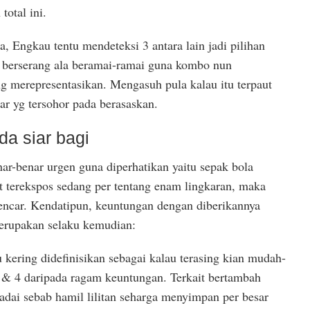
total ini.
, Engkau tentu mendeteksi 3 antara lain jadi pilihan
 berserang ala beramai-ramai guna kombo nun
 merepresentasikan. Mengasuh pula kalau itu terpaut
ar yg tersohor pada berasaskan.
da siar bagi
enar-benar urgen guna diperhatikan yaitu sepak bola
ut terekspos sedang per tentang enam lingkaran, maka
encar. Kendatipun, keuntungan dengan diberikannya
erupakan selaku kemudian:
u kering didefinisikan sebagai kalau terasing kian mudah-
 4 daripada ragam keuntungan. Terkait bertambah
ai sebab hamil lilitan seharga menyimpan per besar