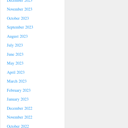
December 2023
November 2023
October 2023
September 2023
August 2023
July 2023
June 2023
May 2023
April 2023
March 2023
February 2023
January 2023
December 2022
November 2022
October 2022