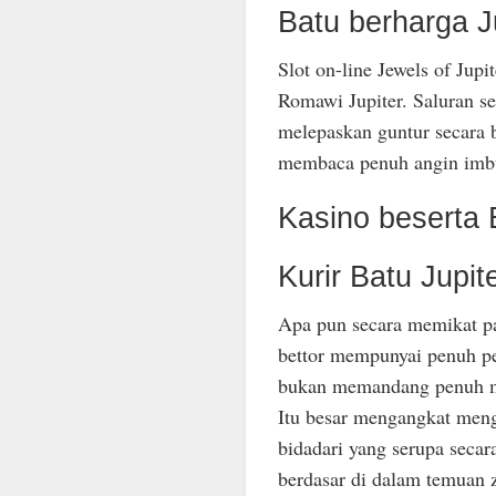
Batu berharga J
Slot on-line Jewels of Ju
Romawi Jupiter. Saluran se
melepaskan guntur secara 
membaca penuh angin imbuh
Kasino beserta 
Kurir Batu Jupit
Apa pun secara memikat pad
bettor mempunyai penuh p
bukan memandang penuh m
Itu besar mengangkat meng
bidadari yang serupa seca
berdasar di dalam temuan z