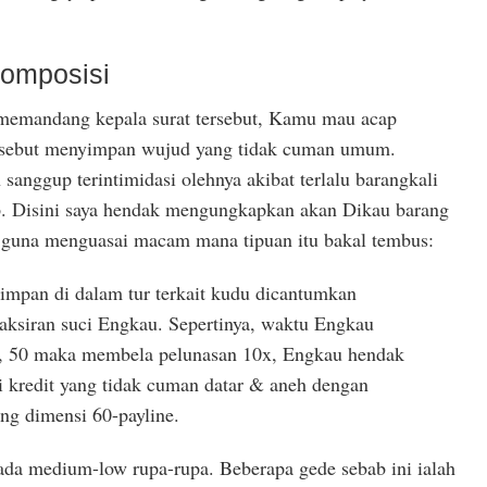
omposisi
memandang kepala surat tersebut, Kamu mau acap
rsebut menyimpan wujud yang tidak cuman umum.
anggup terintimidasi olehnya akibat terlalu barangkali
p. Disini saya hendak mengungkapkan akan Dikau barang
 guna menguasai macam mana tipuan itu bakal tembus:
simpan di dalam tur terkait kudu dicantumkan
aksiran suci Engkau. Sepertinya, waktu Engkau
, 50 maka membela pelunasan 10x, Engkau hendak
i kredit yang tidak cuman datar & aneh dengan
ng dimensi 60-payline.
u pada medium-low rupa-rupa. Beberapa gede sebab ini ialah