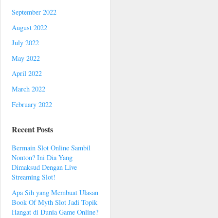
September 2022
August 2022
July 2022
May 2022
April 2022
March 2022
February 2022
Recent Posts
Bermain Slot Online Sambil
Nonton? Ini Dia Yang
Dimaksud Dengan Live
Streaming Slot!
Apa Sih yang Membuat Ulasan
Book Of Myth Slot Jadi Topik
Hangat di Dunia Game Online?