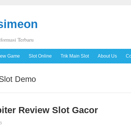
nsimeon
nformasi Terbaru
iew Game
Slot Online
Trik Main Slot
About Us
Co
Slot Demo
piter Review Slot Gacor
3