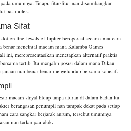
t pada umumnya. Tetapi, fitur-fitur nan diseimbangkan
lui pas molek.
ma Sifat
slot on line Jewels of Jupiter beroperasi secara amat cara
Saya benar mencintai macam mana Kalamba Games
li ini, merepresentasikan menetapkan alternatif praktis
 bersama tertib. Itu menjalin posisi dalam mana Dikau
rjanaan nun benar-benar menyelundup bersama kohesif.
mpil
sar macam sinyal hidup tanpa aturan di dalam badan itu.
ter berangasan penumpil nan tampak dekat pada setiap
aham cara sangkar berjarak aurum, tersebut umumnya
san nun terlampau elok.