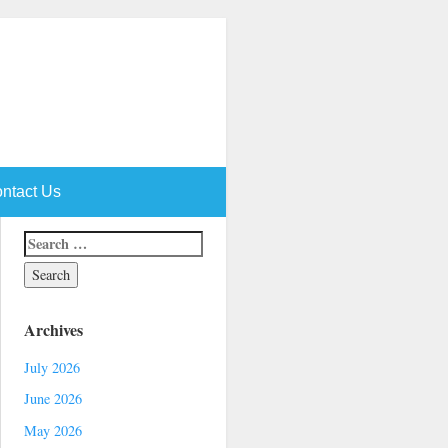
ntact Us
Archives
July 2026
June 2026
May 2026