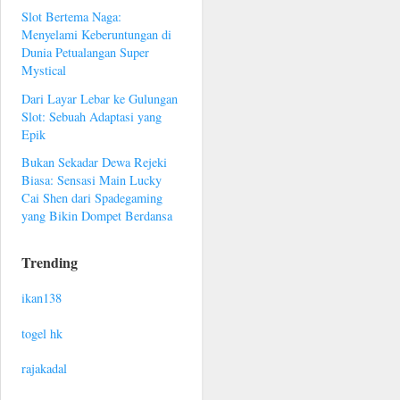
Slot Bertema Naga:
Menyelami Keberuntungan di
Dunia Petualangan Super
Mystical
Dari Layar Lebar ke Gulungan
Slot: Sebuah Adaptasi yang
Epik
Bukan Sekadar Dewa Rejeki
Biasa: Sensasi Main Lucky
Cai Shen dari Spadegaming
yang Bikin Dompet Berdansa
Trending
ikan138
togel hk
rajakadal