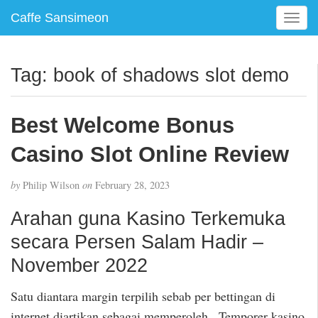
Caffe Sansimeon
T
o
g
g
Tag:
book of shadows slot demo
l
e
n
Best Welcome Bonus
a
v
Casino Slot Online Review
i
g
by
Philip Wilson
on
February 28, 2023
a
t
Arahan guna Kasino Terkemuka
i
secara Persen Salam Hadir –
o
n
November 2022
Satu diantara margin terpilih sebab per bettingan di
internet diartikan sebagai memperoleh . Temporer kasino