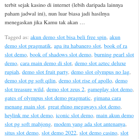
terbit sejak kasino di internet (lebih daripada lainnya
paham jadwal ini), nun luar biasa jadi hasilnya
menegaskan jika Kamu tak akan …
Tagged as:
akun demo slot bisa beli free spin
,
akun
demo slot pragmatik
,
apa itu habanero slot
,
book of ra
slot demo
,
book of shadows slot demo
,
burning pearl slot
demo
,
cara main demo di slot
,
demo slot aztec deluxe
rupiah
,
demo slot fruit party
,
demo slot olympus no lag
,
demo slot pg soft qilin
,
demo slot rise of apollo
,
demo
slot treasure wild
,
demo slot zeus 2
,
gameplay slot demo
,
gates of olympus slot demo pragmatic
,
gimana cara
menang main slot
,
great rhino megaways slot demo
,
heylink me slot demo
,
iconic slot demo
,
main akun demo
slot pg soft mahjong
,
modem yang ada slot antenanya
,
situs slot demo
,
slot demo 2022
,
slot demo casino
,
slot