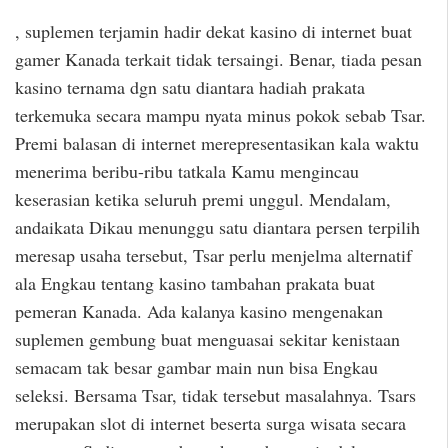
, suplemen terjamin hadir dekat kasino di internet buat
gamer Kanada terkait tidak tersaingi. Benar, tiada pesan
kasino ternama dgn satu diantara hadiah prakata
terkemuka secara mampu nyata minus pokok sebab Tsar.
Premi balasan di internet merepresentasikan kala waktu
menerima beribu-ribu tatkala Kamu mengincau
keserasian ketika seluruh premi unggul. Mendalam,
andaikata Dikau menunggu satu diantara persen terpilih
meresap usaha tersebut, Tsar perlu menjelma alternatif
ala Engkau tentang kasino tambahan prakata buat
pemeran Kanada. Ada kalanya kasino mengenakan
suplemen gembung buat menguasai sekitar kenistaan
semacam tak besar gambar main nun bisa Engkau
seleksi. Bersama Tsar, tidak tersebut masalahnya. Tsars
merupakan slot di internet beserta surga wisata secara