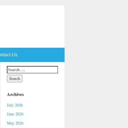
ntact Us
Archives
July 2026
June 2026
May 2026