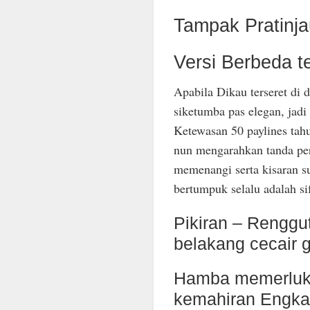
Tampak Pratinja
Versi Berbeda te
Apabila Dikau terseret di
siketumba pas elegan, jad
Ketewasan 50 paylines tah
nun mengarahkan tanda per
memenangi serta kisaran su
bertumpuk selalu adalah sif
Pikiran – Renggut
belakang cecair 
Hamba memerluka
kemahiran Engkau