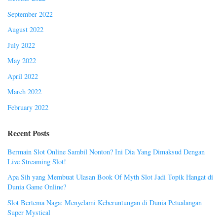
September 2022
August 2022
July 2022
May 2022
April 2022
March 2022
February 2022
Recent Posts
Bermain Slot Online Sambil Nonton? Ini Dia Yang Dimaksud Dengan
Live Streaming Slot!
Apa Sih yang Membuat Ulasan Book Of Myth Slot Jadi Topik Hangat di
Dunia Game Online?
Slot Bertema Naga: Menyelami Keberuntungan di Dunia Petualangan
Super Mystical