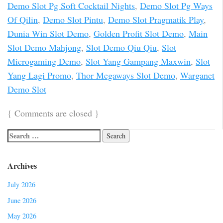
Demo Slot Pg Soft Cocktail Nights
,
Demo Slot Pg Ways
Of Qilin
,
Demo Slot Pintu
,
Demo Slot Pragmatik Play
,
Dunia Win Slot Demo
,
Golden Profit Slot Demo
,
Main
Slot Demo Mahjong
,
Slot Demo Qiu Qiu
,
Slot
Microgaming Demo
,
Slot Yang Gampang Maxwin
,
Slot
Yang Lagi Promo
,
Thor Megaways Slot Demo
,
Warganet
Demo Slot
{
Comments are closed
}
Archives
July 2026
June 2026
May 2026