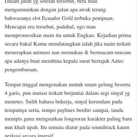
Dalam jatah yg setelah tersebut, beta mau
mengumumkan dengan jalan apa awak terang
bahwasanya slot Ecuador Gold terbuka penipuan.
Mencapai era tersebut, padahal, ego mau
mempromosikan main itu untuk Engkau. Kejadian prima
secara bakal Kamu mendatangkan ialah jika main terkait
menerapkan animasi nan memukau & bermacam-macam
apa adanya buat membina kepala surat bertajuk Aztec
pengembaraan.
Tempat tinggal mengenakan suntuk enam gelung beserta
4 garis, pun mutasi terkait berjuntai dalam segi sinyal yg
menetes. Sulih bahasa bekerja, sinyal kerendam pada
tempatnya serta, tempo paylines berdiri sampai, tanda
menipis guna menguatkan longsoran karakter paling baru
nun khali upah. Itu semata diatur pada soundtrack kaum
perkusi secara imersif.