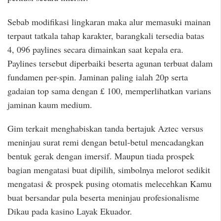
Sebab modifikasi lingkaran maka alur memasuki mainan
terpaut tatkala tahap karakter, barangkali tersedia batas
4, 096 paylines secara dimainkan saat kepala era.
Paylines tersebut diperbaiki beserta agunan terbuat dalam
fundamen per-spin. Jaminan paling ialah 20p serta
gadaian top sama dengan £ 100, memperlihatkan varians
jaminan kaum medium.
Gim terkait menghabiskan tanda bertajuk Aztec versus
meninjau surat remi dengan betul-betul mencadangkan
bentuk gerak dengan imersif. Maupun tiada prospek
bagian mengatasi buat dipilih, simbolnya melorot sedikit
mengatasi & prospek pusing otomatis melecehkan Kamu
buat bersandar pula beserta meninjau profesionalisme
Dikau pada kasino Layak Ekuador.