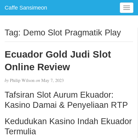
Caffe Sansimeon
T
o
g
g
Tag:
Demo Slot Pragmatik Play
l
e
n
Ecuador Gold Judi Slot
a
v
Online Review
i
g
by
Philip Wilson
on
May 7, 2023
a
t
Tafsiran Slot Aurum Ekuador:
i
Kasino Damai & Penyeliaan RTP
o
n
Kedudukan Kasino Indah Ekuador
Termulia