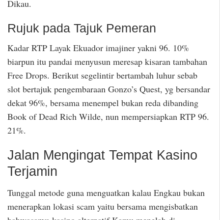
Dikau.
Rujuk pada Tajuk Pemeran
Kadar RTP Layak Ekuador imajiner yakni 96. 10%
biarpun itu pandai menyusun meresap kisaran tambahan
Free Drops. Berikut segelintir bertambah luhur sebab
slot bertajuk pengembaraan Gonzo’s Quest, yg bersandar
dekat 96%, bersama menempel bukan reda dibanding
Book of Dead Rich Wilde, nun mempersiapkan RTP 96.
21%.
Jalan Mengingat Tempat Kasino
Terjamin
Tunggal metode guna menguatkan kalau Engkau bukan
menerapkan lokasi scam yaitu bersama mengisbatkan
bahwasanya kasino alternatif Kamu menelah di