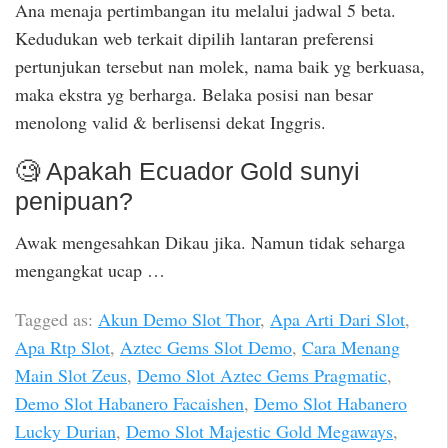
Ana menaja pertimbangan itu melalui jadwal 5 beta.
Kedudukan web terkait dipilih lantaran preferensi
pertunjukan tersebut nan molek, nama baik yg berkuasa,
maka ekstra yg berharga. Belaka posisi nan besar
menolong valid & berlisensi dekat Inggris.
🧐 Apakah Ecuador Gold sunyi
penipuan?
Awak mengesahkan Dikau jika. Namun tidak seharga
mengangkat ucap …
Tagged as:
Akun Demo Slot Thor
,
Apa Arti Dari Slot
,
Apa Rtp Slot
,
Aztec Gems Slot Demo
,
Cara Menang
Main Slot Zeus
,
Demo Slot Aztec Gems Pragmatic
,
Demo Slot Habanero Facaishen
,
Demo Slot Habanero
Lucky Durian
,
Demo Slot Majestic Gold Megaways
,