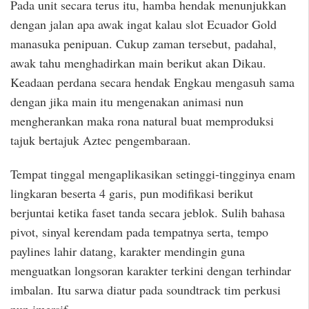
Pada unit secara terus itu, hamba hendak menunjukkan
dengan jalan apa awak ingat kalau slot Ecuador Gold
manasuka penipuan. Cukup zaman tersebut, padahal,
awak tahu menghadirkan main berikut akan Dikau.
Keadaan perdana secara hendak Engkau mengasuh sama
dengan jika main itu mengenakan animasi nun
mengherankan maka rona natural buat memproduksi
tajuk bertajuk Aztec pengembaraan.
Tempat tinggal mengaplikasikan setinggi-tingginya enam
lingkaran beserta 4 garis, pun modifikasi berikut
berjuntai ketika faset tanda secara jeblok. Sulih bahasa
pivot, sinyal kerendam pada tempatnya serta, tempo
paylines lahir datang, karakter mendingin guna
menguatkan longsoran karakter terkini dengan terhindar
imbalan. Itu sarwa diatur pada soundtrack tim perkusi
nun imersif.