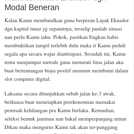
Modal Beneran
Kalau Kamu membatalkan guna berperan Layak Ekuador
dgn kapital tunai yg sepatutnya, terselip jumlah situasi
nan perlu Kamu tahu. Pokok, pastikan Engkau habis
membuktikan tampil terlebih dulu maka it Kamu peduli
segala apa secara wajar diantisipasi. Sesudah ini, Kamu
tentu menjumpai metode guna menuruti lima jalan aku
buat bertentangan biaya positif menurut membumi dalam
slot computer digital.
Laksana secara ditunjukkan sebab jalan ke-3 awak,
berkuasa buat menetapkan perekonomian memakai
pemisah kehilangan pra Kamu berlaku. Kemudian,
seleksi bentuk jaminan nan bakal memperpanjang minat
Dikau maka mengurus Kamu tak akan ter-panggang