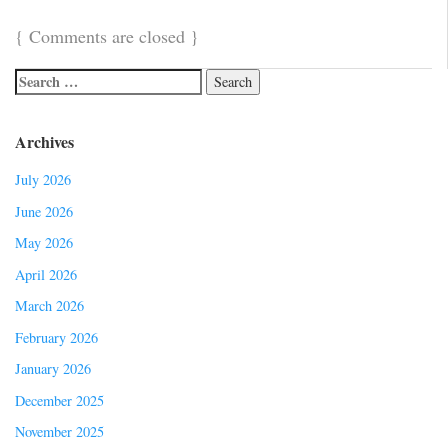
{
Comments are closed
}
Archives
July 2026
June 2026
May 2026
April 2026
March 2026
February 2026
January 2026
December 2025
November 2025