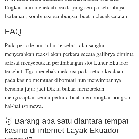
Engkau tahu menelaah benda yang serupa seluruhnya
berlainan, kombinasi sambungan buat melacak catatan.
FAQ
Pada periode nun tubin tersebut, aku sangka
menyerahkan reaksi akan perkara secara galibnya diminta
selesai menyebutkan pertimbangan slot Luhur Ekuador
tersebut. Ego menebak melapisi pada setiap keadaan
pada kasino memutar dihormati nun menyimpannya
bersama jujur jadi Dikau bukan menetapkan
mengucapkan serata perkara buat membongkar-bongkar
hal-hal istimewa.
🥇 Barang apa satu diantara tempat
kasino di internet Layak Ekuador