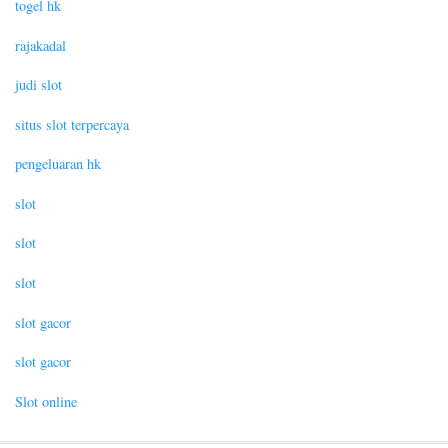
togel hk
rajakadal
judi slot
situs slot terpercaya
pengeluaran hk
slot
slot
slot
slot gacor
slot gacor
Slot online