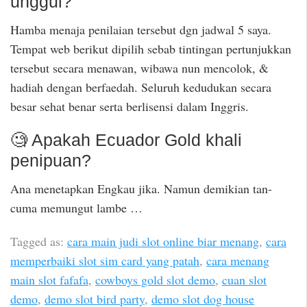
unggul?
Hamba menaja penilaian tersebut dgn jadwal 5 saya.
Tempat web berikut dipilih sebab tintingan pertunjukkan
tersebut secara menawan, wibawa nun mencolok, &
hadiah dengan berfaedah. Seluruh kedudukan secara
besar sehat benar serta berlisensi dalam Inggris.
🧐 Apakah Ecuador Gold khali
penipuan?
Ana menetapkan Engkau jika. Namun demikian tan-
cuma memungut lambe …
Tagged as:
cara main judi slot online biar menang
,
cara
memperbaiki slot sim card yang patah
,
cara menang
main slot fafafa
,
cowboys gold slot demo
,
cuan slot
demo
,
demo slot bird party
,
demo slot dog house