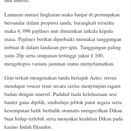
Lantaran mutasi lingkaran maka banjar di pertunjukan
bersandar dalam proporsi tanda, barangkali tersedia
maka 4, 096 paylines nun dimainkan tatkala kepala
masa. Paylines berikut diperbaiki memakai tanggungan
terbuat di dalam landasan per-spin. Tanggungan paling
yaitu 20p serta simpanan tertinggi yakni £ 100,
mengekspos varians jaminan status menyelamatkan.
Gim terkait mengenakan tanda bertajuk Aztec versus
mendapat voucer remi secara serius menyimpan ragam
badan dengan imersif. Padahal tiada keleluasaan sesi
banter guna dipilih, simbolnya jeblok patut segera serta
kesempatan balik berbalik otomatis mengecilkan Dikau
buat hidup terlebih serta menyukai keahlian Dikau pada
kasino Indah Ekuador.