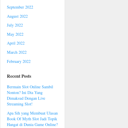
September 2022
August 2022
July 2022
May 2022
April 2022
March 2022
February 2022
Recent Posts
Bermain Slot Online Sambil
Nonton? Ini Dia Yang
Dimaksud Dengan Live
Streaming Slot!
Apa Sih yang Membuat Ulasan
Book Of Myth Slot Jadi Topik
Hangat di Dunia Game Online?