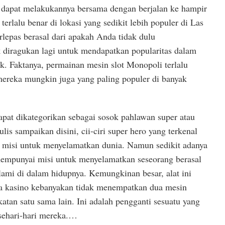
 dapat melakukannya bersama dengan berjalan ke hampir
terlalu benar di lokasi yang sedikit lebih populer di Las
erlepas berasal dari apakah Anda tidak dulu
diragukan lagi untuk mendapatkan popularitas dalam
k. Faktanya, permainan mesin slot Monopoli terlalu
ereka mungkin juga yang paling populer di banyak
apat dikategorikan sebagai sosok pahlawan super atau
lis sampaikan disini, cii-ciri super hero yang terkenal
 misi untuk menyelamatkan dunia. Namun sedikit adanya
mempunyai misi untuk menyelamatkan seseorang berasal
lami di dalam hidupnya. Kemungkinan besar, alat ini
ara kasino kebanyakan tidak menempatkan dua mesin
katan satu sama lain. Ini adalah pengganti sesuatu yang
sehari-hari mereka.…