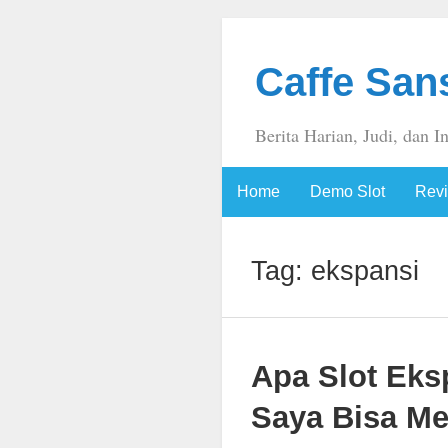
Caffe Sa
Berita Harian, Judi, dan I
Home
Demo Slot
Rev
Tag:
ekspansi
Apa Slot Eks
Saya Bisa M