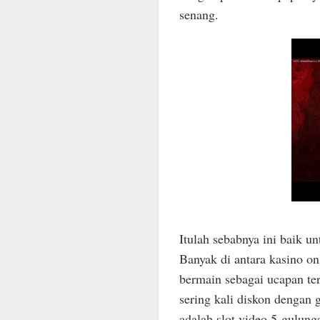
senang.
Itulah sebabnya ini baik u
Banyak di antara kasino on
bermain sebagai ucapan te
sering kali diskon dengan 
adalah slot video 5-gulunga