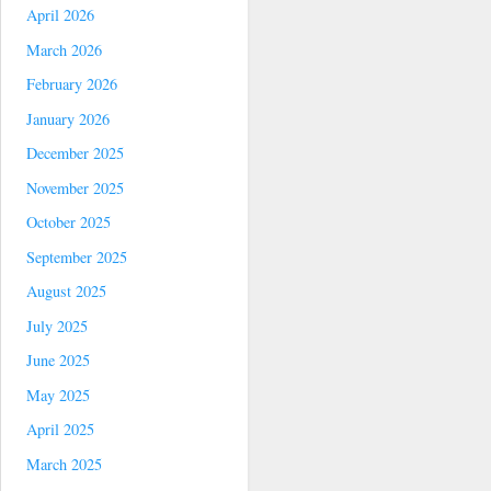
April 2026
March 2026
February 2026
January 2026
December 2025
November 2025
October 2025
September 2025
August 2025
July 2025
June 2025
May 2025
April 2025
March 2025