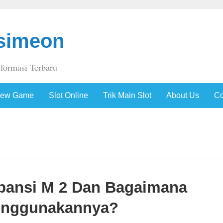
nsimeon
nformasi Terbaru
iew Game
Slot Online
Trik Main Slot
About Us
Co
pansi M 2 Dan Bagaimana
enggunakannya?