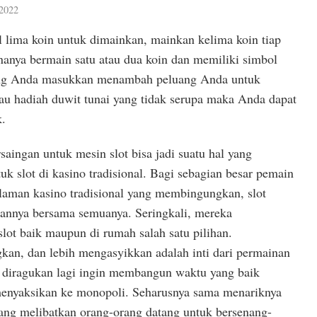
2022
l lima koin untuk dimainkan, mainkan kelima koin tiap
nanya bermain satu atau dua koin dan memiliki simbol
 yang Anda masukkan menambah peluang Anda untuk
u hadiah duwit tunai yang tidak serupa maka Anda dapat
k.
saingan untuk mesin slot bisa jadi suatu hal yang
k slot di kasino tradisional. Bagi sebagian besar pemain
laman kasino tradisional yang membingungkan, slot
annya bersama semuanya. Seringkali, mereka
ot baik maupun di rumah salah satu pilihan.
n, dan lebih mengasyikkan adalah inti dari permainan
 diragukan lagi ingin membangun waktu yang baik
menyaksikan ke monopoli. Seharusnya sama menariknya
ng melibatkan orang-orang datang untuk bersenang-