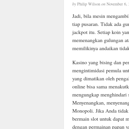
by
Philip Wilson
on
November 6, 
Jadi, bila mesin mengambi
tiap pusaran. Tidak ada gu
jackpot itu. Setiap koin
memenangkan gulungan ata
memilikinya andaikan tida
Kasino yang bising dan per
mengintimidasi pemula untu
yang dimatikan oleh penga
online bisa sama menakutk
mengungkap menghindari sl
Menyenangkan, menyenangka
Monopoli. Jika Anda tidak
bermain slot untuk dapat 
dengan permainan papan ya